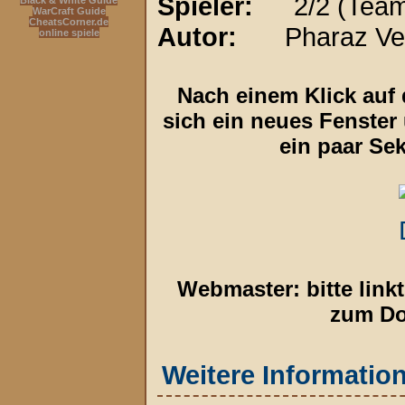
Spieler:
2/2 (Tea
Black & White Guide
WarCraft Guide
CheatsCorner.de
Autor:
Pharaz Ve
online spiele
Nach einem Klick auf 
sich ein neues Fenster
ein paar Se
Webmaster: bitte linkt
zum Do
Weitere Informatio