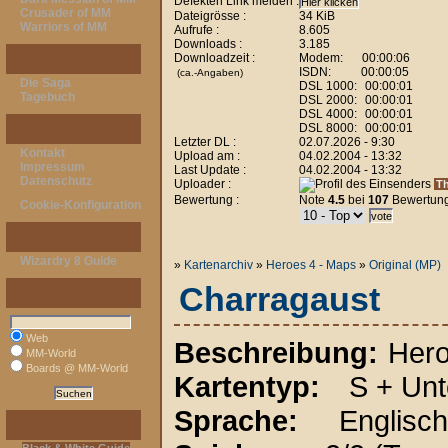
Defekten Link melden :
Crusader of MM
Dateigrösse :
34 KiB
Warriors of MM
Aufrufe :
8.605
Downloads :
3.185
Taverne
Downloadzeit :
Modem:
00:00:06
ISDN:
00:00:05
(ca.-Angaben)
Die Saga
DSL 1000:
00:00:01
Tagebuch
DSL 2000:
00:00:01
DSL 4000:
00:00:01
Allgemeines
DSL 8000:
00:00:01
Letzter DL :
02.07.2026 - 9:30
Kontakt
Upload am :
04.02.2004 - 13:32
Impressum
Last Update :
04.02.2004 - 13:32
Datenschutz
Uploader :
Th
Bewertung :
Note
4.5
bei
107
Bewertun
Cookie-Konfiguration
Hosted Sites
Wizardry 8 Guide
»
Kartenarchiv
»
Heroes 4 - Maps
»
Original (MP)
Charragaust
Google-Suche
Web
Beschreibung:
Hero
MM-World
Boards @ MM-World
Kartentyp:
S + Unt
Sprache:
Englisch
Affiliates