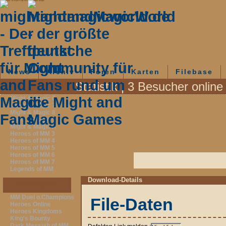
mightandmagicworld.de - Der Treffpunkt für Might and Magic-Fans - Dateilansicht: Charragaust
News
Archiv
Foren
Karten
Filebase
Statistik | 3 Besucher online
Fanpages
Might & Magic 6
Might & Magic 7
Might & Magic 8
Might & Magic 9
Might & Magic X
Heroes of MM 3
Heroes of MM 4
Heroes of MM 5
Heroes of MM 6
Heroes of MM 7
Legends of MM
Download-Details
Infopages
MM Duel o.Champions
File-Daten
Heroes Online
Heroes Kingdoms
King's Bounty
Dark Messiah of MM