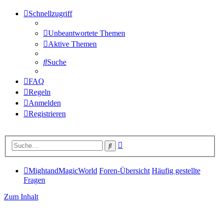
Schnellzugriff
Unbeantwortete Themen
Aktive Themen
Suche
FAQ
Regeln
Anmelden
Registrieren
Erweiterte
Suche
Suche
MightandMagicWorld
Foren-Übersicht
Häufig gestellte
Fragen
Zum Inhalt