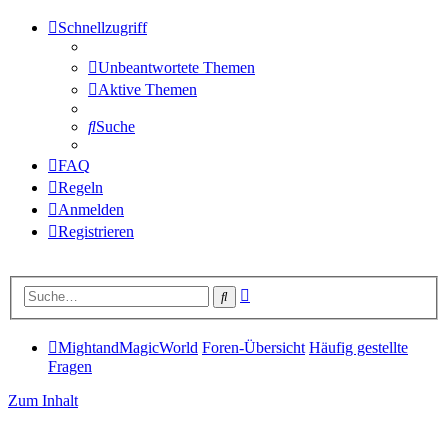
Schnellzugriff
Unbeantwortete Themen
Aktive Themen
Suche
FAQ
Regeln
Anmelden
Registrieren
Erweiterte
Suche
Suche
MightandMagicWorld
Foren-Übersicht
Häufig gestellte
Fragen
Zum Inhalt