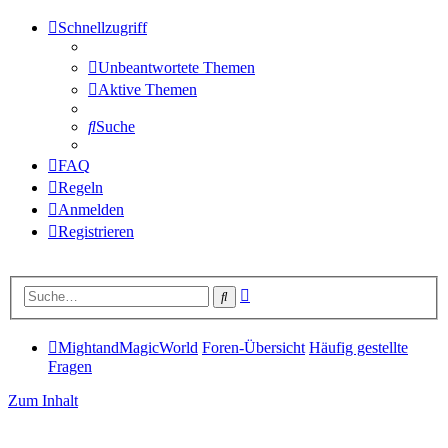
Schnellzugriff
Unbeantwortete Themen
Aktive Themen
Suche
FAQ
Regeln
Anmelden
Registrieren
Erweiterte
Suche
Suche
MightandMagicWorld
Foren-Übersicht
Häufig gestellte
Fragen
Zum Inhalt