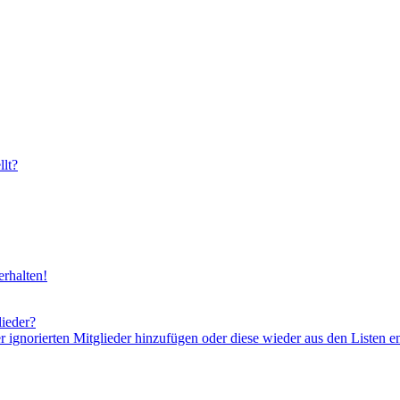
lt?
rhalten!
lieder?
er ignorierten Mitglieder hinzufügen oder diese wieder aus den Listen e