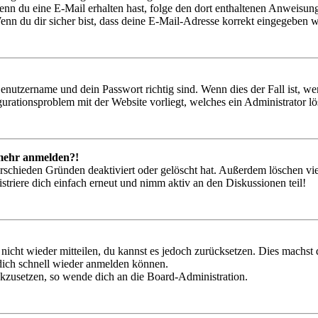
. Wenn du eine E-Mail erhalten hast, folge den dort enthaltenen Anweis
nn du dir sicher bist, dass deine E-Mail-Adresse korrekt eingegeben w
Benutzername und dein Passwort richtig sind. Wenn dies der Fall ist, w
igurationsproblem mit der Website vorliegt, welches ein Administrator l
t mehr anmelden?!
rschieden Gründen deaktiviert oder gelöscht hat. Außerdem löschen vie
triere dich einfach erneut und nimm aktiv an den Diskussionen teil!
 nicht wieder mitteilen, du kannst es jedoch zurücksetzen. Dies machs
 dich schnell wieder anmelden können.
ückzusetzen, so wende dich an die Board-Administration.