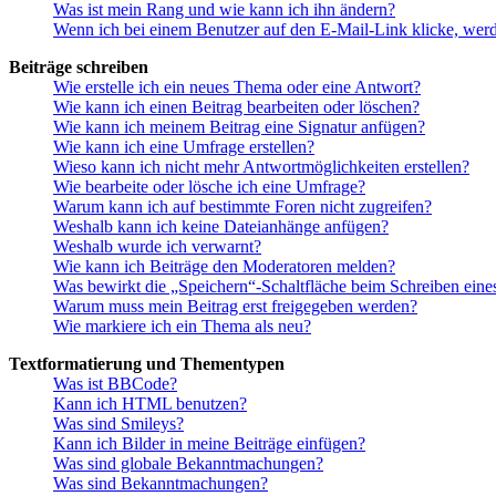
Was ist mein Rang und wie kann ich ihn ändern?
Wenn ich bei einem Benutzer auf den E-Mail-Link klicke, werd
Beiträge schreiben
Wie erstelle ich ein neues Thema oder eine Antwort?
Wie kann ich einen Beitrag bearbeiten oder löschen?
Wie kann ich meinem Beitrag eine Signatur anfügen?
Wie kann ich eine Umfrage erstellen?
Wieso kann ich nicht mehr Antwortmöglichkeiten erstellen?
Wie bearbeite oder lösche ich eine Umfrage?
Warum kann ich auf bestimmte Foren nicht zugreifen?
Weshalb kann ich keine Dateianhänge anfügen?
Weshalb wurde ich verwarnt?
Wie kann ich Beiträge den Moderatoren melden?
Was bewirkt die „Speichern“-Schaltfläche beim Schreiben eine
Warum muss mein Beitrag erst freigegeben werden?
Wie markiere ich ein Thema als neu?
Textformatierung und Thementypen
Was ist BBCode?
Kann ich HTML benutzen?
Was sind Smileys?
Kann ich Bilder in meine Beiträge einfügen?
Was sind globale Bekanntmachungen?
Was sind Bekanntmachungen?