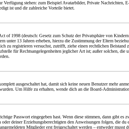
zur Verfügung stehen: zum Beispiel Avatarbilder, Private Nachrichten, 
igt ist und dir zahlreiche Vorteile bietet.
t of 1998 (deutsch: Gesetz zum Schutz der Privatsphäre von Kindern i
ern unter 13 Jahren erheben, hierzu die Zustimmung der Eltern bezieh
dich zu registrieren versuchst, zutrifft, ziehe einen rechtlichen Beista
stelle für Rechtsangelegenheiten jeglicher Art ist; außer solchen, die
erden.
 komplett ausgeschaltet hat, damit sich keine neuen Benutzer mehr anm
 wurden. Um Hilfe zu erhalten, wende dich an die Board-Administratio
richtige Passwort eingegeben hast. Wenn diese stimmen, dann gibt es
ern oder deiner Erziehungsberechtigten den Anweisungen folgen, die du e
 angemeldeten Mitglieder erst freigeschaltet werden – entweder musst du