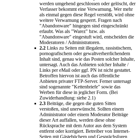
werden umgehend geschlossen oder gelöscht, der
Verfasser bekommt eine Verwarnung. Wer mehr
als einmal gegen diese Regel verstößt, wird ohne
weitere Verwarnung gesperrt. Fragen nach
"Abandonware" hingegen sind eingeschränkt
erlaubt. Was als "Warez" bzw. als
"Abandonware" eingestuft wird, entscheiden die
Moderatoren / Administratoren.
2.2
Links zu Seiten mit illegalem, rassistischem,
pornografischem oder gewaltverherrlichendem
Inhalt sind, genau wie das Posten solcher Inhalte,
untersagt. Auch das Anbieten solcher Inhalte /
Links per eMail oder ggf. PN ist nicht gestattet.
Betroffen hiervon ist auch das öffentliche
Anbieten privater FTP-Server. Ferner untersagt
sind sogenannte "Kettenbriefe" sowie das
Werben für diese in jeglicher Form. (Bei
Zuwiderhandlung: siehe 2.1)
2.3
Beiträge, die gegen die guten Sitten
verstoßen, sind unerwünscht. Sollten einem
Administrator oder einem Moderator Beiträge
dieser Art auffallen, werden diese ohne
Rücksprache mit dem Autor aus dem System
entfernt oder korrigiert. Betreiber von Internet-
Seiten mit Gästebüchern und Gesprächsforen