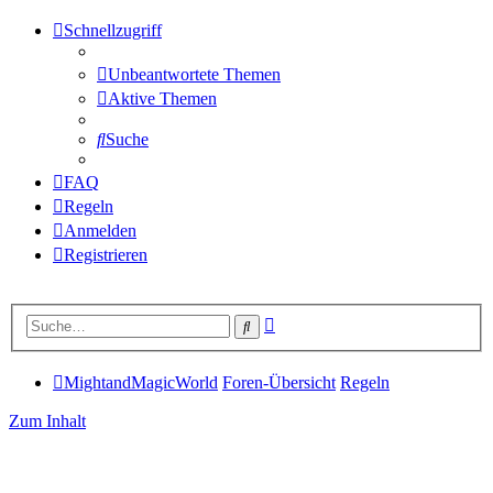
Schnellzugriff
Unbeantwortete Themen
Aktive Themen
Suche
FAQ
Regeln
Anmelden
Registrieren
Erweiterte
Suche
Suche
MightandMagicWorld
Foren-Übersicht
Regeln
Zum Inhalt