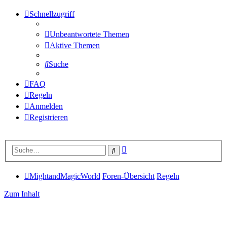
Schnellzugriff
Unbeantwortete Themen
Aktive Themen
Suche
FAQ
Regeln
Anmelden
Registrieren
Erweiterte
Suche
Suche
MightandMagicWorld
Foren-Übersicht
Regeln
Zum Inhalt