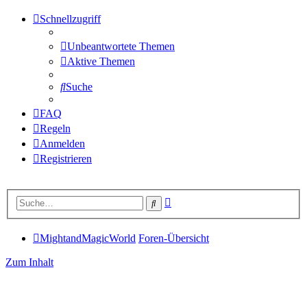
Schnellzugriff
Unbeantwortete Themen
Aktive Themen
Suche
FAQ
Regeln
Anmelden
Registrieren
Erweiterte
Suche
Suche
MightandMagicWorld
Foren-Übersicht
Zum Inhalt