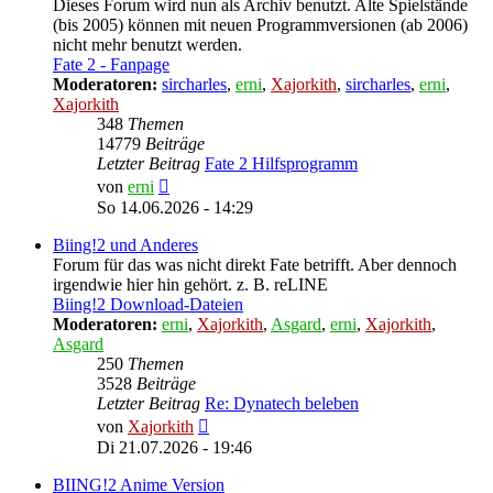
Dieses Forum wird nun als Archiv benutzt. Alte Spielstände
(bis 2005) können mit neuen Programmversionen (ab 2006)
nicht mehr benutzt werden.
Fate 2 - Fanpage
Moderatoren:
sircharles
,
erni
,
Xajorkith
,
sircharles
,
erni
,
Xajorkith
348
Themen
14779
Beiträge
Letzter Beitrag
Fate 2 Hilfsprogramm
Neuester
von
erni
Beitrag
So 14.06.2026 - 14:29
Biing!2 und Anderes
Forum für das was nicht direkt Fate betrifft. Aber dennoch
irgendwie hier hin gehört. z. B. reLINE
Biing!2 Download-Dateien
Moderatoren:
erni
,
Xajorkith
,
Asgard
,
erni
,
Xajorkith
,
Asgard
250
Themen
3528
Beiträge
Letzter Beitrag
Re: Dynatech beleben
Neuester
von
Xajorkith
Beitrag
Di 21.07.2026 - 19:46
BIING!2 Anime Version