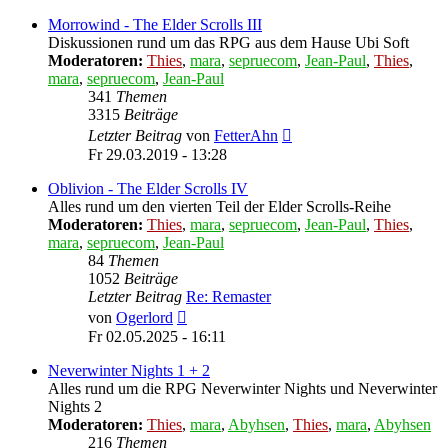
Morrowind - The Elder Scrolls III
Diskussionen rund um das RPG aus dem Hause Ubi Soft
Moderatoren:
Thies
,
mara
,
sepruecom
,
Jean-Paul
,
Thies
,
mara
,
sepruecom
,
Jean-Paul
341
Themen
3315
Beiträge
Neuester
Letzter Beitrag
von
FetterAhn
Beitrag
Fr 29.03.2019 - 13:28
Oblivion - The Elder Scrolls IV
Alles rund um den vierten Teil der Elder Scrolls-Reihe
Moderatoren:
Thies
,
mara
,
sepruecom
,
Jean-Paul
,
Thies
,
mara
,
sepruecom
,
Jean-Paul
84
Themen
1052
Beiträge
Letzter Beitrag
Re: Remaster
Neuester
von
Ogerlord
Beitrag
Fr 02.05.2025 - 16:11
Neverwinter Nights 1 + 2
Alles rund um die RPG Neverwinter Nights und Neverwinter
Nights 2
Moderatoren:
Thies
,
mara
,
Abyhsen
,
Thies
,
mara
,
Abyhsen
216
Themen