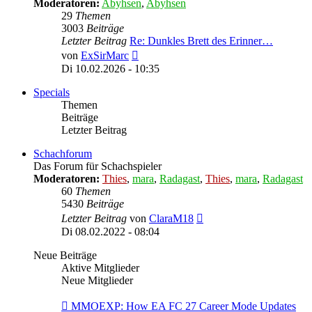
Moderatoren:
Abyhsen
,
Abyhsen
29
Themen
3003
Beiträge
Letzter Beitrag
Re: Dunkles Brett des Erinner…
Neuester
von
ExSirMarc
Beitrag
Di 10.02.2026 - 10:35
Specials
Themen
Beiträge
Letzter Beitrag
Schachforum
Das Forum für Schachspieler
Moderatoren:
Thies
,
mara
,
Radagast
,
Thies
,
mara
,
Radagast
60
Themen
5430
Beiträge
Neuester
Letzter Beitrag
von
ClaraM18
Beitrag
Di 08.02.2022 - 08:04
Neue Beiträge
Aktive Mitglieder
Neue Mitglieder
MMOEXP: How EA FC 27 Career Mode Updates