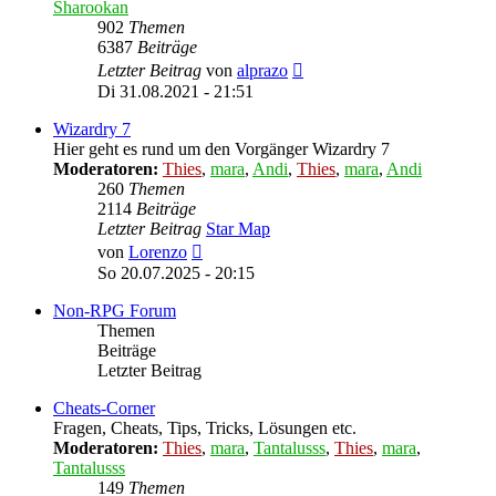
Sharookan
902
Themen
6387
Beiträge
Neuester
Letzter Beitrag
von
alprazo
Beitrag
Di 31.08.2021 - 21:51
Wizardry 7
Hier geht es rund um den Vorgänger Wizardry 7
Moderatoren:
Thies
,
mara
,
Andi
,
Thies
,
mara
,
Andi
260
Themen
2114
Beiträge
Letzter Beitrag
Star Map
Neuester
von
Lorenzo
Beitrag
So 20.07.2025 - 20:15
Non-RPG Forum
Themen
Beiträge
Letzter Beitrag
Cheats-Corner
Fragen, Cheats, Tips, Tricks, Lösungen etc.
Moderatoren:
Thies
,
mara
,
Tantalusss
,
Thies
,
mara
,
Tantalusss
149
Themen