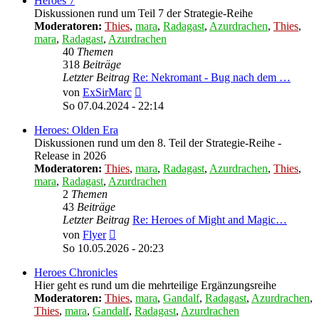
Heroes 7
Diskussionen rund um Teil 7 der Strategie-Reihe
Moderatoren:
Thies
,
mara
,
Radagast
,
Azurdrachen
,
Thies
,
mara
,
Radagast
,
Azurdrachen
40
Themen
318
Beiträge
Letzter Beitrag
Re: Nekromant - Bug nach dem …
Neuester
von
ExSirMarc
Beitrag
So 07.04.2024 - 22:14
Heroes: Olden Era
Diskussionen rund um den 8. Teil der Strategie-Reihe -
Release in 2026
Moderatoren:
Thies
,
mara
,
Radagast
,
Azurdrachen
,
Thies
,
mara
,
Radagast
,
Azurdrachen
2
Themen
43
Beiträge
Letzter Beitrag
Re: Heroes of Might and Magic…
Neuester
von
Flyer
Beitrag
So 10.05.2026 - 20:23
Heroes Chronicles
Hier geht es rund um die mehrteilige Ergänzungsreihe
Moderatoren:
Thies
,
mara
,
Gandalf
,
Radagast
,
Azurdrachen
,
Thies
,
mara
,
Gandalf
,
Radagast
,
Azurdrachen