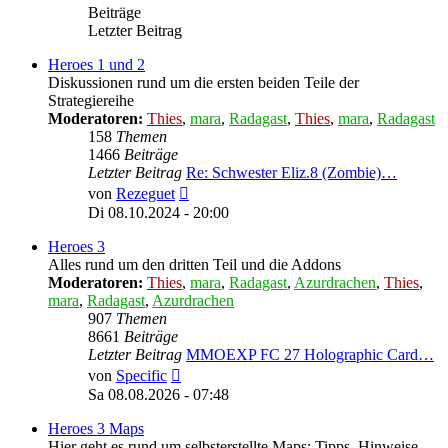
Beiträge
Letzter Beitrag
Heroes 1 und 2
Diskussionen rund um die ersten beiden Teile der
Strategiereihe
Moderatoren:
Thies
,
mara
,
Radagast
,
Thies
,
mara
,
Radagast
158
Themen
1466
Beiträge
Letzter Beitrag
Re: Schwester Eliz.8 (Zombie)…
Neuester
von
Rezeguet
Beitrag
Di 08.10.2024 - 20:00
Heroes 3
Alles rund um den dritten Teil und die Addons
Moderatoren:
Thies
,
mara
,
Radagast
,
Azurdrachen
,
Thies
,
mara
,
Radagast
,
Azurdrachen
907
Themen
8661
Beiträge
Letzter Beitrag
MMOEXP FC 27 Holographic Card…
Neuester
von
Specific
Beitrag
Sa 08.08.2026 - 07:48
Heroes 3 Maps
Hier geht es rund um selbsterstellte Maps: Tipps, Hinweise