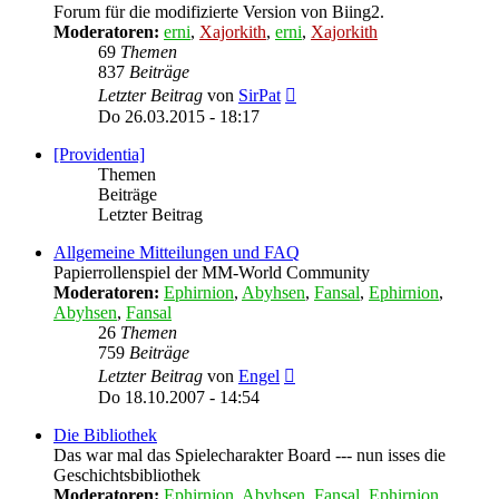
Forum für die modifizierte Version von Biing2.
Moderatoren:
erni
,
Xajorkith
,
erni
,
Xajorkith
69
Themen
837
Beiträge
Neuester
Letzter Beitrag
von
SirPat
Beitrag
Do 26.03.2015 - 18:17
[Providentia]
Themen
Beiträge
Letzter Beitrag
Allgemeine Mitteilungen und FAQ
Papierrollenspiel der MM-World Community
Moderatoren:
Ephirnion
,
Abyhsen
,
Fansal
,
Ephirnion
,
Abyhsen
,
Fansal
26
Themen
759
Beiträge
Neuester
Letzter Beitrag
von
Engel
Beitrag
Do 18.10.2007 - 14:54
Die Bibliothek
Das war mal das Spielecharakter Board --- nun isses die
Geschichtsbibliothek
Moderatoren:
Ephirnion
,
Abyhsen
,
Fansal
,
Ephirnion
,