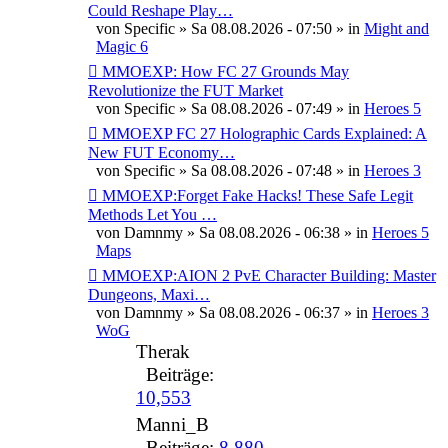
Could Reshape Play…
von
Specific
» Sa 08.08.2026 - 07:50 » in
Might and
Magic 6
MMOEXP: How FC 27 Grounds May
Revolutionize the FUT Market
von
Specific
» Sa 08.08.2026 - 07:49 » in
Heroes 5
MMOEXP FC 27 Holographic Cards Explained: A
New FUT Economy…
von
Specific
» Sa 08.08.2026 - 07:48 » in
Heroes 3
MMOEXP:Forget Fake Hacks! These Safe Legit
Methods Let You …
von
Damnmy
» Sa 08.08.2026 - 06:38 » in
Heroes 5
Maps
MMOEXP:AION 2 PvE Character Building: Master
Dungeons, Maxi…
von
Damnmy
» Sa 08.08.2026 - 06:37 » in
Heroes 3
WoG
Therak
Beiträge:
10,553
Manni_B
Beiträge:
8,880