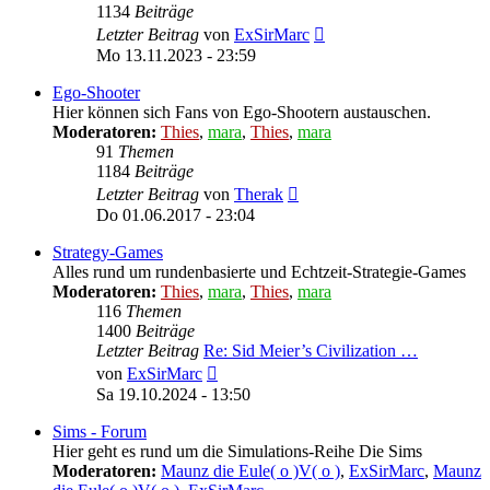
1134
Beiträge
Neuester
Letzter Beitrag
von
ExSirMarc
Beitrag
Mo 13.11.2023 - 23:59
Ego-Shooter
Hier können sich Fans von Ego-Shootern austauschen.
Moderatoren:
Thies
,
mara
,
Thies
,
mara
91
Themen
1184
Beiträge
Neuester
Letzter Beitrag
von
Therak
Beitrag
Do 01.06.2017 - 23:04
Strategy-Games
Alles rund um rundenbasierte und Echtzeit-Strategie-Games
Moderatoren:
Thies
,
mara
,
Thies
,
mara
116
Themen
1400
Beiträge
Letzter Beitrag
Re: Sid Meier’s Civilization …
Neuester
von
ExSirMarc
Beitrag
Sa 19.10.2024 - 13:50
Sims - Forum
Hier geht es rund um die Simulations-Reihe Die Sims
Moderatoren:
Maunz die Eule( o )V( o )
,
ExSirMarc
,
Maunz