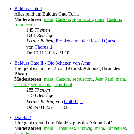
Baldurs Gate I
Alles rund um Baldurs Gate Teil 1
Moderatoren:
mara
,
Castore
,
sepruecom
,
mara
,
Castore
,
sepruecom
145
Themen
1691
Beiträge
Letzter Beitrag
Probleme mit der Rasaad Quest…
Neuester
von
Thorus
Beitrag
Do 19.11.2015 - 21:10
Baldurs Gate II - Die Schatten von Amn
Hier geht es um Teil 2 von BG inkl. Addons (Thron des
Bhaal)
Moderatoren:
mara
,
Castore
,
sepruecom
,
Jean-Paul
,
mara
,
Castore
,
sepruecom
,
Jean-Paul
255
Themen
5150
Beiträge
Neuester
Letzter Beitrag
von
Gut007
Beitrag
Do 29.04.2021 - 18:38
Diablo 2
Hier geht es rund um Diablo 2 plus das Addon LoD
Moderatoren:
mara
,
Tantalusss
,
Ludwig
,
mara
,
Tantalusss
,
Ludwig