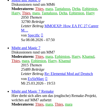
Might and Magic 6
Diskussionen rund um MM6
Moderatoren:
Thies
,
mara
,
Tantalusss
,
Delta
,
Ephirnion
,
Harry
,
Thies
,
mara
,
Tantalusss
,
Delta
,
Ephirnion
,
Harry
2050
Themen
32780
Beiträge
Letzter Beitrag
MMOEXP: How EA FC 27 Career
M…
Neuester
von
Specific
Beitrag
Sa 08.08.2026 - 07:50
Might and Magic 7
Diskussionen rund um MM7
Moderatoren:
Thies
,
mara
,
Ephirnion
,
Harry
,
Khamul
,
Thies
,
mara
,
Ephirnion
,
Harry
,
Khamul
2015
Themen
25489
Beiträge
Letzter Beitrag
Re: Elemental Mod auf Deutsch
Neuester
von
ExSirMarc
Beitrag
Mi 25.03.2026 - 19:53
Might and Magic 7 Remake
Hier dreht sich alles um das (englische) Remake-Projekt,
welches auf MM7 aufsetzt
Moderatoren:
Thies
,
mara
,
Thies
,
mara