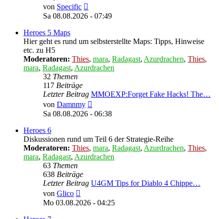
Neuester
von
Specific
Beitrag
Sa 08.08.2026 - 07:49
Heroes 5 Maps
Hier geht es rund um selbsterstellte Maps: Tipps, Hinweise
etc. zu H5
Moderatoren:
Thies
,
mara
,
Radagast
,
Azurdrachen
,
Thies
,
mara
,
Radagast
,
Azurdrachen
32
Themen
117
Beiträge
Letzter Beitrag
MMOEXP:Forget Fake Hacks! The…
Neuester
von
Damnmy
Beitrag
Sa 08.08.2026 - 06:38
Heroes 6
Diskussionen rund um Teil 6 der Strategie-Reihe
Moderatoren:
Thies
,
mara
,
Radagast
,
Azurdrachen
,
Thies
,
mara
,
Radagast
,
Azurdrachen
63
Themen
638
Beiträge
Letzter Beitrag
U4GM Tips for Diablo 4 Chippe…
Neuester
von
Glico
Beitrag
Mo 03.08.2026 - 04:25