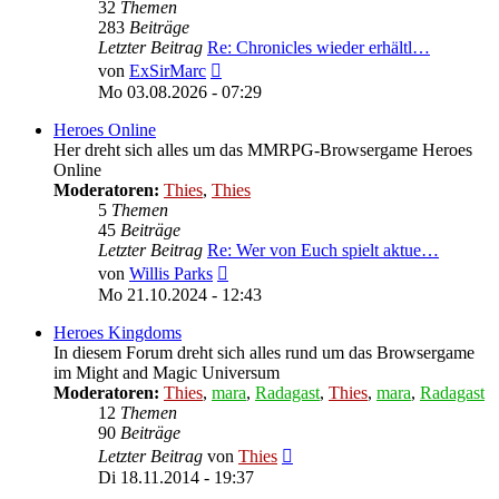
32
Themen
283
Beiträge
Letzter Beitrag
Re: Chronicles wieder erhältl…
Neuester
von
ExSirMarc
Beitrag
Mo 03.08.2026 - 07:29
Heroes Online
Her dreht sich alles um das MMRPG-Browsergame Heroes
Online
Moderatoren:
Thies
,
Thies
5
Themen
45
Beiträge
Letzter Beitrag
Re: Wer von Euch spielt aktue…
Neuester
von
Willis Parks
Beitrag
Mo 21.10.2024 - 12:43
Heroes Kingdoms
In diesem Forum dreht sich alles rund um das Browsergame
im Might and Magic Universum
Moderatoren:
Thies
,
mara
,
Radagast
,
Thies
,
mara
,
Radagast
12
Themen
90
Beiträge
Neuester
Letzter Beitrag
von
Thies
Beitrag
Di 18.11.2014 - 19:37