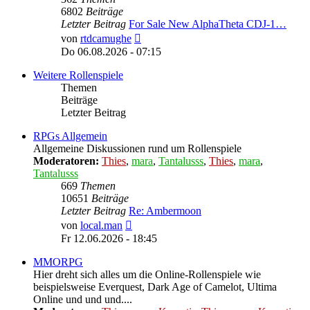
6802
Beiträge
Letzter Beitrag
For Sale New AlphaTheta CDJ-1…
Neuester
von
rtdcamughe
Beitrag
Do 06.08.2026 - 07:15
Weitere Rollenspiele
Themen
Beiträge
Letzter Beitrag
RPGs Allgemein
Allgemeine Diskussionen rund um Rollenspiele
Moderatoren:
Thies
,
mara
,
Tantalusss
,
Thies
,
mara
,
Tantalusss
669
Themen
10651
Beiträge
Letzter Beitrag
Re: Ambermoon
Neuester
von
local.man
Beitrag
Fr 12.06.2026 - 18:45
MMORPG
Hier dreht sich alles um die Online-Rollenspiele wie
beispielsweise Everquest, Dark Age of Camelot, Ultima
Online und und und....