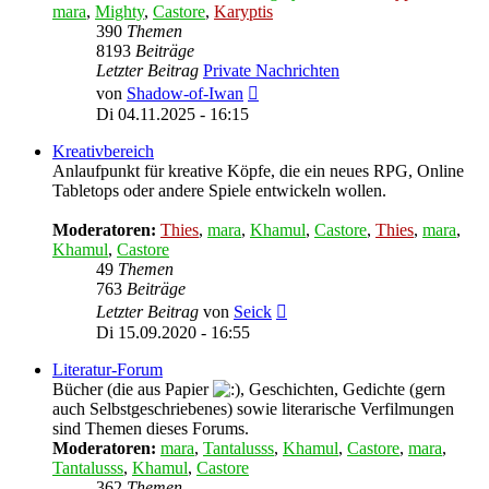
mara
,
Mighty
,
Castore
,
Karyptis
390
Themen
8193
Beiträge
Letzter Beitrag
Private Nachrichten
Neuester
von
Shadow-of-Iwan
Beitrag
Di 04.11.2025 - 16:15
Kreativbereich
Anlaufpunkt für kreative Köpfe, die ein neues RPG, Online
Tabletops oder andere Spiele entwickeln wollen.
Moderatoren:
Thies
,
mara
,
Khamul
,
Castore
,
Thies
,
mara
,
Khamul
,
Castore
49
Themen
763
Beiträge
Neuester
Letzter Beitrag
von
Seick
Beitrag
Di 15.09.2020 - 16:55
Literatur-Forum
Bücher (die aus Papier
, Geschichten, Gedichte (gern
auch Selbstgeschriebenes) sowie literarische Verfilmungen
sind Themen dieses Forums.
Moderatoren:
mara
,
Tantalusss
,
Khamul
,
Castore
,
mara
,
Tantalusss
,
Khamul
,
Castore
362
Themen