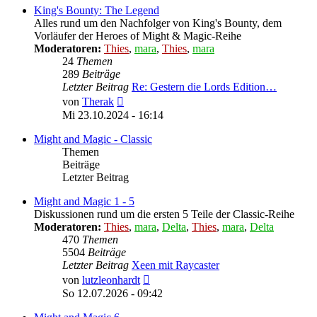
King's Bounty: The Legend
Alles rund um den Nachfolger von King's Bounty, dem
Vorläufer der Heroes of Might & Magic-Reihe
Moderatoren:
Thies
,
mara
,
Thies
,
mara
24
Themen
289
Beiträge
Letzter Beitrag
Re: Gestern die Lords Edition…
Neuester
von
Therak
Beitrag
Mi 23.10.2024 - 16:14
Might and Magic - Classic
Themen
Beiträge
Letzter Beitrag
Might and Magic 1 - 5
Diskussionen rund um die ersten 5 Teile der Classic-Reihe
Moderatoren:
Thies
,
mara
,
Delta
,
Thies
,
mara
,
Delta
470
Themen
5504
Beiträge
Letzter Beitrag
Xeen mit Raycaster
Neuester
von
lutzleonhardt
Beitrag
So 12.07.2026 - 09:42