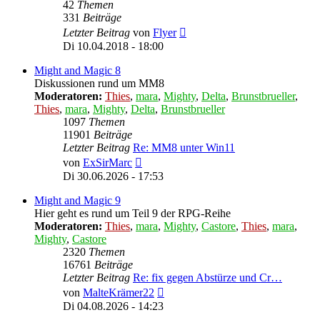
42
Themen
331
Beiträge
Neuester
Letzter Beitrag
von
Flyer
Beitrag
Di 10.04.2018 - 18:00
Might and Magic 8
Diskussionen rund um MM8
Moderatoren:
Thies
,
mara
,
Mighty
,
Delta
,
Brunstbrueller
,
Thies
,
mara
,
Mighty
,
Delta
,
Brunstbrueller
1097
Themen
11901
Beiträge
Letzter Beitrag
Re: MM8 unter Win11
Neuester
von
ExSirMarc
Beitrag
Di 30.06.2026 - 17:53
Might and Magic 9
Hier geht es rund um Teil 9 der RPG-Reihe
Moderatoren:
Thies
,
mara
,
Mighty
,
Castore
,
Thies
,
mara
,
Mighty
,
Castore
2320
Themen
16761
Beiträge
Letzter Beitrag
Re: fix gegen Abstürze und Cr…
Neuester
von
MalteKrämer22
Beitrag
Di 04.08.2026 - 14:23