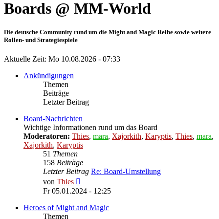
Boards @ MM-World
Die deutsche Community rund um die Might and Magic Reihe sowie weitere
Rollen- und Strategiespiele
Aktuelle Zeit: Mo 10.08.2026 - 07:33
Ankündigungen
Themen
Beiträge
Letzter Beitrag
Board-Nachrichten
Wichtige Informationen rund um das Board
Moderatoren:
Thies
,
mara
,
Xajorkith
,
Karyptis
,
Thies
,
mara
,
Xajorkith
,
Karyptis
51
Themen
158
Beiträge
Letzter Beitrag
Re: Board-Umstellung
Neuester
von
Thies
Beitrag
Fr 05.01.2024 - 12:25
Heroes of Might and Magic
Themen