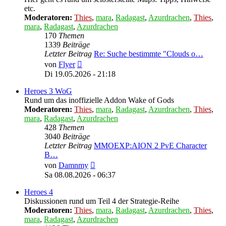
etc.
Moderatoren:
Thies
,
mara
,
Radagast
,
Azurdrachen
,
Thies
,
mara
,
Radagast
,
Azurdrachen
170
Themen
1339
Beiträge
Letzter Beitrag
Re: Suche bestimmte "Clouds o…
Neuester
von
Flyer
Beitrag
Di 19.05.2026 - 21:18
Heroes 3 WoG
Rund um das inoffizielle Addon Wake of Gods
Moderatoren:
Thies
,
mara
,
Radagast
,
Azurdrachen
,
Thies
,
mara
,
Radagast
,
Azurdrachen
428
Themen
3040
Beiträge
Letzter Beitrag
MMOEXP:AION 2 PvE Character
B…
Neuester
von
Damnmy
Beitrag
Sa 08.08.2026 - 06:37
Heroes 4
Diskussionen rund um Teil 4 der Strategie-Reihe
Moderatoren:
Thies
,
mara
,
Radagast
,
Azurdrachen
,
Thies
,
mara
,
Radagast
,
Azurdrachen