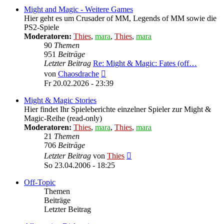
Might and Magic - Weitere Games
Hier geht es um Crusader of MM, Legends of MM sowie die
PS2-Spiele
Moderatoren:
Thies
,
mara
,
Thies
,
mara
90
Themen
951
Beiträge
Letzter Beitrag
Re: Might & Magic: Fates (off…
Neuester
von
Chaosdrache
Beitrag
Fr 20.02.2026 - 23:39
Might & Magic Stories
Hier findet Ihr Spieleberichte einzelner Spieler zur Might &
Magic-Reihe (read-only)
Moderatoren:
Thies
,
mara
,
Thies
,
mara
21
Themen
706
Beiträge
Neuester
Letzter Beitrag
von
Thies
Beitrag
So 23.04.2006 - 18:25
Off-Topic
Themen
Beiträge
Letzter Beitrag