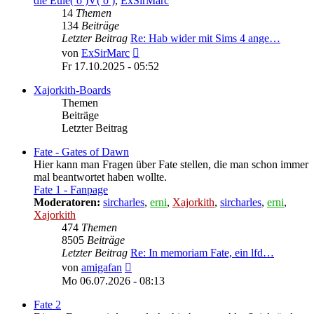
die Eule( o )V( o )
,
ExSirMarc
14
Themen
134
Beiträge
Letzter Beitrag
Re: Hab wider mit Sims 4 ange…
Neuester
von
ExSirMarc
Beitrag
Fr 17.10.2025 - 05:52
Xajorkith-Boards
Themen
Beiträge
Letzter Beitrag
Fate - Gates of Dawn
Hier kann man Fragen über Fate stellen, die man schon immer
mal beantwortet haben wollte.
Fate 1 - Fanpage
Moderatoren:
sircharles
,
erni
,
Xajorkith
,
sircharles
,
erni
,
Xajorkith
474
Themen
8505
Beiträge
Letzter Beitrag
Re: In memoriam Fate, ein lfd…
Neuester
von
amigafan
Beitrag
Mo 06.07.2026 - 08:13
Fate 2