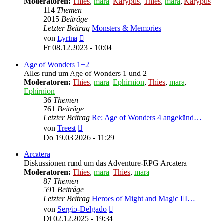
Moderatoren:
Thies
,
mara
,
Karyptis
,
Thies
,
mara
,
Karyptis
114
Themen
2015
Beiträge
Letzter Beitrag
Monsters & Memories
Neuester
von
Lyrina
Beitrag
Fr 08.12.2023 - 10:04
Age of Wonders 1+2
Alles rund um Age of Wonders 1 und 2
Moderatoren:
Thies
,
mara
,
Ephirnion
,
Thies
,
mara
,
Ephirnion
36
Themen
761
Beiträge
Letzter Beitrag
Re: Age of Wonders 4 angekünd…
Neuester
von
Treest
Beitrag
Do 19.03.2026 - 11:29
Arcatera
Diskussionen rund um das Adventure-RPG Arcatera
Moderatoren:
Thies
,
mara
,
Thies
,
mara
87
Themen
591
Beiträge
Letzter Beitrag
Heroes of Might and Magic III…
Neuester
von
Sergio-Delgado
Beitrag
Di 02.12.2025 - 19:34