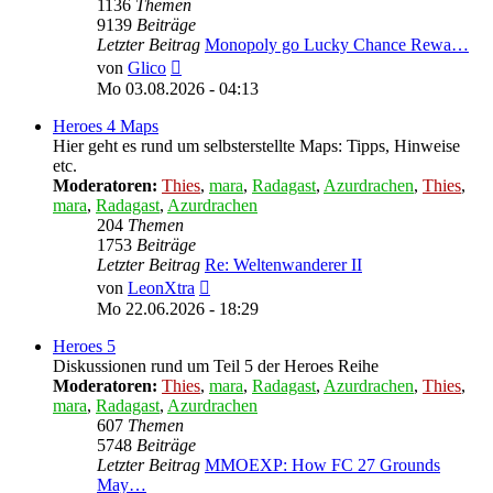
1136
Themen
9139
Beiträge
Letzter Beitrag
Monopoly go Lucky Chance Rewa…
Neuester
von
Glico
Beitrag
Mo 03.08.2026 - 04:13
Heroes 4 Maps
Hier geht es rund um selbsterstellte Maps: Tipps, Hinweise
etc.
Moderatoren:
Thies
,
mara
,
Radagast
,
Azurdrachen
,
Thies
,
mara
,
Radagast
,
Azurdrachen
204
Themen
1753
Beiträge
Letzter Beitrag
Re: Weltenwanderer II
Neuester
von
LeonXtra
Beitrag
Mo 22.06.2026 - 18:29
Heroes 5
Diskussionen rund um Teil 5 der Heroes Reihe
Moderatoren:
Thies
,
mara
,
Radagast
,
Azurdrachen
,
Thies
,
mara
,
Radagast
,
Azurdrachen
607
Themen
5748
Beiträge
Letzter Beitrag
MMOEXP: How FC 27 Grounds
May…