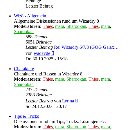
Beiträge
Letzter Beitrag
Wiz8 - Allgemein
Allgemeine Diskussionen rund um Wizardry 8
Moderatoren:
Thies
,
mara
,
Sharookan
,
Thies
,
mara
,
Sharookan
588
Themen
6051
Beiträge
Letzter Beitrag
Re: Wizardry 6/7/8 (GOG Galax…
Neuester
von
wadavde
Beitrag
Do 30.10.2025 - 15:18
Charaktere
Charaktere und Rassen in Wizardry 8
Moderatoren:
Thies
,
mara
,
Sharookan
,
Thies
,
mara
,
Sharookan
237
Themen
2388
Beiträge
Neuester
Letzter Beitrag
von
Lyrina
Beitrag
So 24.12.2023 - 20:17
Tips & Tricks
Diskussionen rund um Tips, Tricks, Lösungen etc.
Moderatoren:
Thies
,
mara
,
Sharookan
,
Thies
,
mara
,