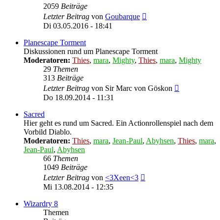
2059
Beiträge
Neuester
Letzter Beitrag
von
Goubarque
Beitrag
Di 03.05.2016 - 18:41
Planescape Torment
Diskussionen rund um Planescape Torment
Moderatoren:
Thies
,
mara
,
Mighty
,
Thies
,
mara
,
Mighty
29
Themen
313
Beiträge
Neuester
Letzter Beitrag
von
Sir Marc von Göskon
Beitrag
Do 18.09.2014 - 11:31
Sacred
Hier geht es rund um Sacred. Ein Actionrollenspiel nach dem
Vorbild Diablo.
Moderatoren:
Thies
,
mara
,
Jean-Paul
,
Abyhsen
,
Thies
,
mara
,
Jean-Paul
,
Abyhsen
66
Themen
1049
Beiträge
Neuester
Letzter Beitrag
von
<3Xeen<3
Beitrag
Mi 13.08.2014 - 12:35
Wizardry 8
Themen