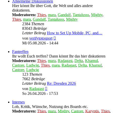
Allgemeine Diskussionen
Hier könnt Ihr über Gott, die Welt und alles andere
diskutieren.
Moderatoren:
Thies
,
mara
,
Gandalf
,
Tantalusss
,
Mighty
,
Thies
,
mara
,
Gandalf
,
Tantalusss
,
Mighty
2384
Themen
83043
Beiträge
Letzter Beitrag
How to Set Up Mobile, PC, and…
Neuester
von
verifytotosport
Beitrag
Mi 05.08.2026 - 14:44
Fantreffen
Ihr wollt Euch treffen? Dann könnt Ihr das hier diskutieren
Moderatoren:
Thies
,
mara
,
Radagast
,
Delta
,
Khamul
,
Castore
,
Ludwig
,
Thies
,
mara
,
Radagast
,
Delta
,
Khamul
,
Castore
,
Ludwig
123
Themen
7662
Beiträge
Letzter Beitrag
Re: Dresden 2026
Neuester
von
Radagast
Beitrag
So 26.04.2026 - 17:53
Internes
Lob, Kritik, Wünsche, Nutzung des Boards etc.
Moderatoren:
Thies
,
mara
,
Mighty
,
Castore
,
Karyptis
,
Thies
,