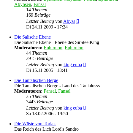
Abyhsen
,
Fansal
14
Themen
169
Beiträge
Neuester
Letzter Beitrag
von
Abyss
Beitrag
Di 24.11.2009 - 17:24
Die Salische Ebene
Die Salische Ebene - Ebene des SirSteelKing
Moderatoren:
Ephirnion
,
Ephirnion
44
Themen
3915
Beiträge
Neuester
Letzter Beitrag
von
king euba
Beitrag
Di 15.11.2005 - 18:41
Die Tantalischen Berge
Die Tantalischen Berge - Land des Tantalusss
Moderatoren:
Fansal
,
Fansal
35
Themen
3443
Beiträge
Neuester
Letzter Beitrag
von
king euba
Beitrag
Sa 18.02.2006 - 19:50
Die Wüste von Toriak
Das Reich des Lich Lord's Sandro