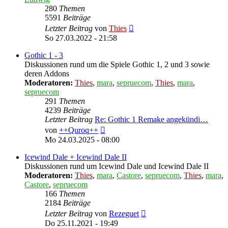
280
Themen
5591
Beiträge
Neuester
Letzter Beitrag
von
Thies
Beitrag
So 27.03.2022 - 21:58
Gothic 1 - 3
Diskussionen rund um die Spiele Gothic 1, 2 und 3 sowie
deren Addons
Moderatoren:
Thies
,
mara
,
sepruecom
,
Thies
,
mara
,
sepruecom
291
Themen
4239
Beiträge
Letzter Beitrag
Re: Gothic 1 Remake angekündi…
Neuester
von
++Quroq++
Beitrag
Mo 24.03.2025 - 08:00
Icewind Dale + Icewind Dale II
Diskussionen rund um Icewind Dale und Icewind Dale II
Moderatoren:
Thies
,
mara
,
Castore
,
sepruecom
,
Thies
,
mara
,
Castore
,
sepruecom
166
Themen
2184
Beiträge
Neuester
Letzter Beitrag
von
Rezeguet
Beitrag
Do 25.11.2021 - 19:49