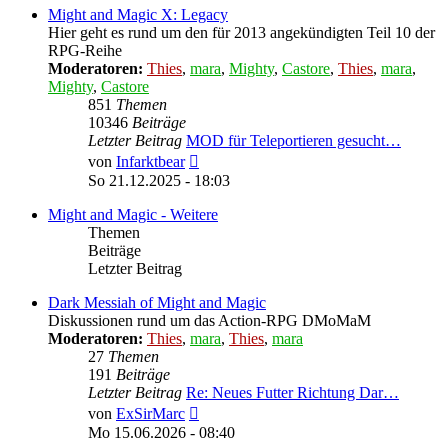
Might and Magic X: Legacy
Hier geht es rund um den für 2013 angekündigten Teil 10 der
RPG-Reihe
Moderatoren:
Thies
,
mara
,
Mighty
,
Castore
,
Thies
,
mara
,
Mighty
,
Castore
851
Themen
10346
Beiträge
Letzter Beitrag
MOD für Teleportieren gesucht…
Neuester
von
Infarktbear
Beitrag
So 21.12.2025 - 18:03
Might and Magic - Weitere
Themen
Beiträge
Letzter Beitrag
Dark Messiah of Might and Magic
Diskussionen rund um das Action-RPG DMoMaM
Moderatoren:
Thies
,
mara
,
Thies
,
mara
27
Themen
191
Beiträge
Letzter Beitrag
Re: Neues Futter Richtung Dar…
Neuester
von
ExSirMarc
Beitrag
Mo 15.06.2026 - 08:40