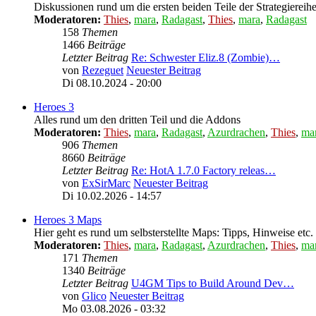
Diskussionen rund um die ersten beiden Teile der Strategiereih
Moderatoren:
Thies
,
mara
,
Radagast
,
Thies
,
mara
,
Radagast
158
Themen
1466
Beiträge
Letzter Beitrag
Re: Schwester Eliz.8 (Zombie)…
von
Rezeguet
Neuester Beitrag
Di 08.10.2024 - 20:00
Heroes 3
Alles rund um den dritten Teil und die Addons
Moderatoren:
Thies
,
mara
,
Radagast
,
Azurdrachen
,
Thies
,
ma
906
Themen
8660
Beiträge
Letzter Beitrag
Re: HotA 1.7.0 Factory releas…
von
ExSirMarc
Neuester Beitrag
Di 10.02.2026 - 14:57
Heroes 3 Maps
Hier geht es rund um selbsterstellte Maps: Tipps, Hinweise etc.
Moderatoren:
Thies
,
mara
,
Radagast
,
Azurdrachen
,
Thies
,
ma
171
Themen
1340
Beiträge
Letzter Beitrag
U4GM Tips to Build Around Dev…
von
Glico
Neuester Beitrag
Mo 03.08.2026 - 03:32