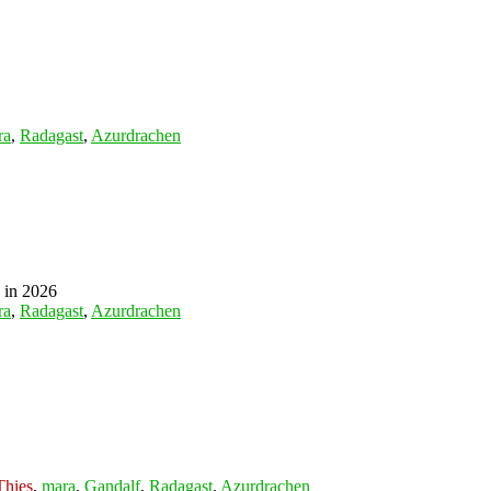
ra
,
Radagast
,
Azurdrachen
e in 2026
ra
,
Radagast
,
Azurdrachen
Thies
,
mara
,
Gandalf
,
Radagast
,
Azurdrachen