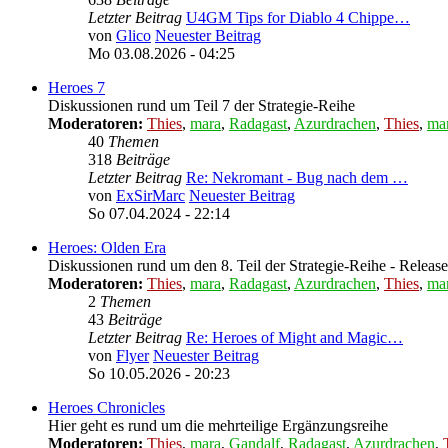
Letzter Beitrag
U4GM Tips for Diablo 4 Chippe…
von
Glico
Neuester Beitrag
Mo 03.08.2026 - 04:25
Heroes 7
Diskussionen rund um Teil 7 der Strategie-Reihe
Moderatoren:
Thies
,
mara
,
Radagast
,
Azurdrachen
,
Thies
,
ma
40
Themen
318
Beiträge
Letzter Beitrag
Re: Nekromant - Bug nach dem …
von
ExSirMarc
Neuester Beitrag
So 07.04.2024 - 22:14
Heroes: Olden Era
Diskussionen rund um den 8. Teil der Strategie-Reihe - Releas
Moderatoren:
Thies
,
mara
,
Radagast
,
Azurdrachen
,
Thies
,
ma
2
Themen
43
Beiträge
Letzter Beitrag
Re: Heroes of Might and Magic…
von
Flyer
Neuester Beitrag
So 10.05.2026 - 20:23
Heroes Chronicles
Hier geht es rund um die mehrteilige Ergänzungsreihe
Moderatoren:
Thies
,
mara
,
Gandalf
,
Radagast
,
Azurdrachen
,