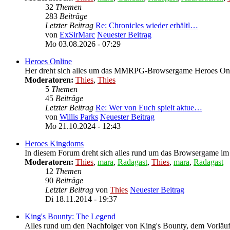
32
Themen
283
Beiträge
Letzter Beitrag
Re: Chronicles wieder erhältl…
von
ExSirMarc
Neuester Beitrag
Mo 03.08.2026 - 07:29
Heroes Online
Her dreht sich alles um das MMRPG-Browsergame Heroes On
Moderatoren:
Thies
,
Thies
5
Themen
45
Beiträge
Letzter Beitrag
Re: Wer von Euch spielt aktue…
von
Willis Parks
Neuester Beitrag
Mo 21.10.2024 - 12:43
Heroes Kingdoms
In diesem Forum dreht sich alles rund um das Browsergame i
Moderatoren:
Thies
,
mara
,
Radagast
,
Thies
,
mara
,
Radagast
12
Themen
90
Beiträge
Letzter Beitrag
von
Thies
Neuester Beitrag
Di 18.11.2014 - 19:37
King's Bounty: The Legend
Alles rund um den Nachfolger von King's Bounty, dem Vorläu