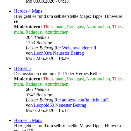
Mo 03.08.2026 - 04:13
Heroes 4 Maps
Hier geht es rund um selbsterstellte Maps: Tipps, Hinweise
etc.
Moderatoren:
Thies
,
mara
,
Radagast
,
Azurdrachen
,
Thies
,
mara
,
Radagast
,
Azurdrachen
204
Themen
1753
Beiträge
Letzter Beitrag
Re: Weltenwanderer II
von
LeonXtra
Neuester Beitrag
Mo 22.06.2026 - 18:29
Heroes 5
Diskussionen rund um Teil 5 der Heroes Reihe
Moderatoren:
Thies
,
mara
,
Radagast
,
Azurdrachen
,
Thies
,
mara
,
Radagast
,
Azurdrachen
606
Themen
5747
Beiträge
Letzter Beitrag
Re: autoexe.config nicht auff…
von
Leopold60
Neuester Beitrag
Mo 01.06.2026 - 15:12
Heroes 5 Maps
Hier geht es rund um selbsterstellte Maps: Tipps, Hinweise
etc. zu H5