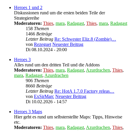
Heroes 1 und 2
Diskussionen rund um die ersten beiden Teile der
Strategiereihe
Moderatoren:
Thies
,
mara
,
Radagast
,
Thies
,
mara
,
Radagast
158
Themen
1466
Beiträge
Letzter Beitrag
Re: Schwester Eliz.8 (Zombie)…
von
Rezeguet
Neuester Beitrag
Di 08.10.2024 - 20:00
Heroes 3
Alles rund um den dritten Teil und die Addons
Moderatoren:
Thies
,
mara
,
Radagast
,
Azurdrachen
,
Thies
,
mara
,
Radagast
,
Azurdrachen
906
Themen
8660
Beiträge
Letzter Beitrag
Re: HotA 1.7.0 Factory releas…
von
ExSirMarc
Neuester Beitrag
Di 10.02.2026 - 14:57
Heroes 3 Maps
Hier geht es rund um selbsterstellte Maps: Tipps, Hinweise
etc.
Moderatoren:
Thies
,
mara
,
Radagast
,
Azurdrachen
,
Thies
,