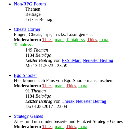
Non-RPG Forum
Themen
Beiträge
Letzter Beitrag
Cheats-Corner
Fragen, Cheats, Tips, Tricks, Lösungen etc.
Moderatoren:
Thies
,
mara
,
Tantalusss
,
Thies
,
mara
,
Tantalusss
149
Themen
1134
Beiträge
Letzter Beitrag
von
ExSirMarc
Neuester Beitrag
Mo 13.11.2023 - 23:59
Ego-Shooter
Hier können sich Fans von Ego-Shootern austauschen.
Moderatoren:
Thies
,
mara
,
Thies
,
mara
91
Themen
1184
Beiträge
Letzter Beitrag
von
Therak
Neuester Beitrag
Do 01.06.2017 - 23:04
Strategy-Games
Alles rund um rundenbasierte und Echtzeit-Strategie-Games
Moderatoren:
Thies
,
mara
,
Thies
,
mara