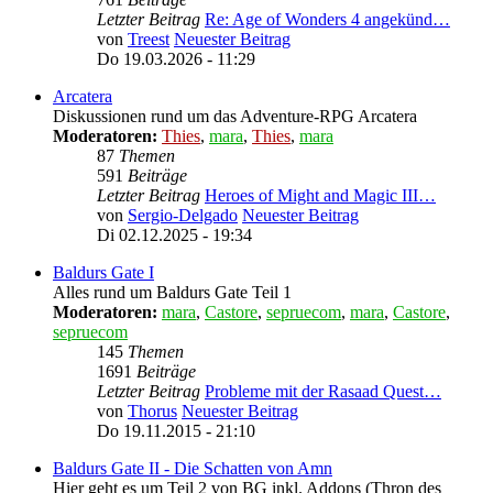
Letzter Beitrag
Re: Age of Wonders 4 angekünd…
von
Treest
Neuester Beitrag
Do 19.03.2026 - 11:29
Arcatera
Diskussionen rund um das Adventure-RPG Arcatera
Moderatoren:
Thies
,
mara
,
Thies
,
mara
87
Themen
591
Beiträge
Letzter Beitrag
Heroes of Might and Magic III…
von
Sergio-Delgado
Neuester Beitrag
Di 02.12.2025 - 19:34
Baldurs Gate I
Alles rund um Baldurs Gate Teil 1
Moderatoren:
mara
,
Castore
,
sepruecom
,
mara
,
Castore
,
sepruecom
145
Themen
1691
Beiträge
Letzter Beitrag
Probleme mit der Rasaad Quest…
von
Thorus
Neuester Beitrag
Do 19.11.2015 - 21:10
Baldurs Gate II - Die Schatten von Amn
Hier geht es um Teil 2 von BG inkl. Addons (Thron des