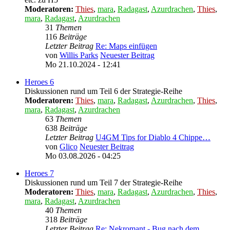
Moderatoren:
Thies
,
mara
,
Radagast
,
Azurdrachen
,
Thies
,
mara
,
Radagast
,
Azurdrachen
31
Themen
116
Beiträge
Letzter Beitrag
Re: Maps einfügen
von
Willis Parks
Neuester Beitrag
Mo 21.10.2024 - 12:41
Heroes 6
Diskussionen rund um Teil 6 der Strategie-Reihe
Moderatoren:
Thies
,
mara
,
Radagast
,
Azurdrachen
,
Thies
,
mara
,
Radagast
,
Azurdrachen
63
Themen
638
Beiträge
Letzter Beitrag
U4GM Tips for Diablo 4 Chippe…
von
Glico
Neuester Beitrag
Mo 03.08.2026 - 04:25
Heroes 7
Diskussionen rund um Teil 7 der Strategie-Reihe
Moderatoren:
Thies
,
mara
,
Radagast
,
Azurdrachen
,
Thies
,
mara
,
Radagast
,
Azurdrachen
40
Themen
318
Beiträge
Letzter Beitrag
Re: Nekromant - Bug nach dem …