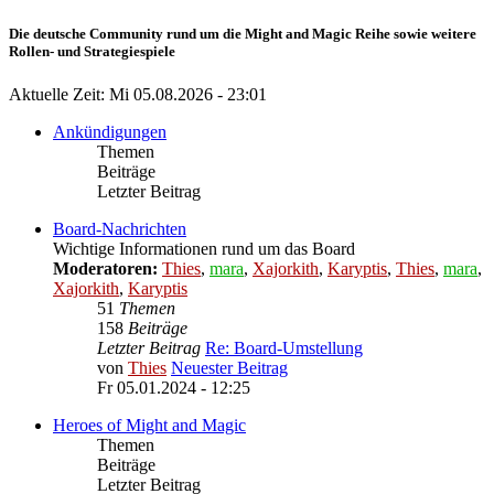
Die deutsche Community rund um die Might and Magic Reihe sowie weitere
Rollen- und Strategiespiele
Aktuelle Zeit: Mi 05.08.2026 - 23:01
Ankündigungen
Themen
Beiträge
Letzter Beitrag
Board-Nachrichten
Wichtige Informationen rund um das Board
Moderatoren:
Thies
,
mara
,
Xajorkith
,
Karyptis
,
Thies
,
mara
,
Xajorkith
,
Karyptis
51
Themen
158
Beiträge
Letzter Beitrag
Re: Board-Umstellung
von
Thies
Neuester Beitrag
Fr 05.01.2024 - 12:25
Heroes of Might and Magic
Themen
Beiträge
Letzter Beitrag