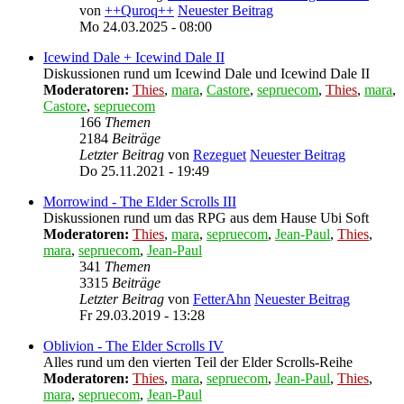
von
++Quroq++
Neuester Beitrag
Mo 24.03.2025 - 08:00
Icewind Dale + Icewind Dale II
Diskussionen rund um Icewind Dale und Icewind Dale II
Moderatoren:
Thies
,
mara
,
Castore
,
sepruecom
,
Thies
,
mara
,
Castore
,
sepruecom
166
Themen
2184
Beiträge
Letzter Beitrag
von
Rezeguet
Neuester Beitrag
Do 25.11.2021 - 19:49
Morrowind - The Elder Scrolls III
Diskussionen rund um das RPG aus dem Hause Ubi Soft
Moderatoren:
Thies
,
mara
,
sepruecom
,
Jean-Paul
,
Thies
,
mara
,
sepruecom
,
Jean-Paul
341
Themen
3315
Beiträge
Letzter Beitrag
von
FetterAhn
Neuester Beitrag
Fr 29.03.2019 - 13:28
Oblivion - The Elder Scrolls IV
Alles rund um den vierten Teil der Elder Scrolls-Reihe
Moderatoren:
Thies
,
mara
,
sepruecom
,
Jean-Paul
,
Thies
,
mara
,
sepruecom
,
Jean-Paul