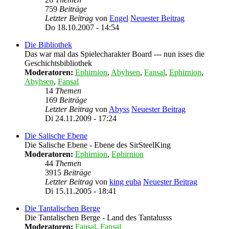
759
Beiträge
Letzter Beitrag
von
Engel
Neuester Beitrag
Do 18.10.2007 - 14:54
Die Bibliothek
Das war mal das Spielecharakter Board --- nun isses die
Geschichtsbibliothek
Moderatoren:
Ephirnion
,
Abyhsen
,
Fansal
,
Ephirnion
,
Abyhsen
,
Fansal
14
Themen
169
Beiträge
Letzter Beitrag
von
Abyss
Neuester Beitrag
Di 24.11.2009 - 17:24
Die Salische Ebene
Die Salische Ebene - Ebene des SirSteelKing
Moderatoren:
Ephirnion
,
Ephirnion
44
Themen
3915
Beiträge
Letzter Beitrag
von
king euba
Neuester Beitrag
Di 15.11.2005 - 18:41
Die Tantalischen Berge
Die Tantalischen Berge - Land des Tantalusss
Moderatoren:
Fansal
,
Fansal