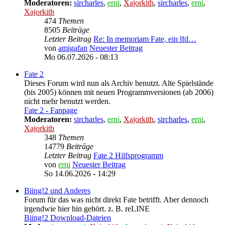
Moderatoren:
sircharles
,
erni
,
Xajorkith
,
sircharles
,
erni
,
Xajorkith
474
Themen
8505
Beiträge
Letzter Beitrag
Re: In memoriam Fate, ein lfd…
von
amigafan
Neuester Beitrag
Mo 06.07.2026 - 08:13
Fate 2
Dieses Forum wird nun als Archiv benutzt. Alte Spielstände
(bis 2005) können mit neuen Programmversionen (ab 2006)
nicht mehr benutzt werden.
Fate 2 - Fanpage
Moderatoren:
sircharles
,
erni
,
Xajorkith
,
sircharles
,
erni
,
Xajorkith
348
Themen
14779
Beiträge
Letzter Beitrag
Fate 2 Hilfsprogramm
von
erni
Neuester Beitrag
So 14.06.2026 - 14:29
Biing!2 und Anderes
Forum für das was nicht direkt Fate betrifft. Aber dennoch
irgendwie hier hin gehört. z. B. reLINE
Biing!2 Download-Dateien