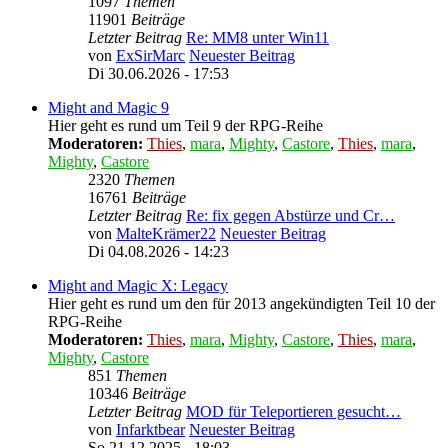
1097
Themen
11901
Beiträge
Letzter Beitrag
Re: MM8 unter Win11
von
ExSirMarc
Neuester Beitrag
Di 30.06.2026 - 17:53
Might and Magic 9
Hier geht es rund um Teil 9 der RPG-Reihe
Moderatoren:
Thies
,
mara
,
Mighty
,
Castore
,
Thies
,
mara
,
Mighty
,
Castore
2320
Themen
16761
Beiträge
Letzter Beitrag
Re: fix gegen Abstürze und Cr…
von
MalteKrämer22
Neuester Beitrag
Di 04.08.2026 - 14:23
Might and Magic X: Legacy
Hier geht es rund um den für 2013 angekündigten Teil 10 der
RPG-Reihe
Moderatoren:
Thies
,
mara
,
Mighty
,
Castore
,
Thies
,
mara
,
Mighty
,
Castore
851
Themen
10346
Beiträge
Letzter Beitrag
MOD für Teleportieren gesucht…
von
Infarktbear
Neuester Beitrag
So 21.12.2025 - 18:03