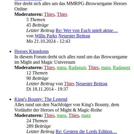
Her dreht sich alles um das MMRPG-Browsergame Heroes
Online
Moderatoren:
Thies
,
Thies
5
Themen
45
Beiträge
Letzter Beitrag
Re: Wer von Euch spielt aktue…
von
Willis Parks
Neuester Beitrag
Mo 21.10.2024 - 12:43
Heroes Kingdoms
In diesem Forum dreht sich alles rund um das Browsergame
im Might and Magic Universum
Moderatoren:
Thies
,
mara
,
Radagast
,
Thies
,
mara
,
Radagast
12
Themen
90
Beiträge
Letzter Beitrag
von
Thies
Neuester Beitrag
Di 18.11.2014 - 19:37
King's Bounty: The Legend
Alles rund um den Nachfolger von King's Bounty, dem
Vorläufer der Heroes of Might & Magic-Reihe
Moderatoren:
Thies
,
mara
,
Thies
,
mara
24
Themen
289
Beiträge
Letzter Beitrag
Re: Gestern die Lords Edition…