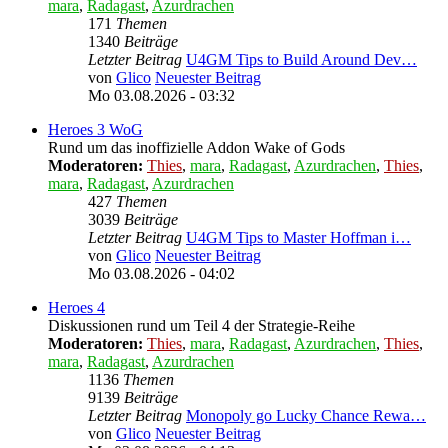
mara
,
Radagast
,
Azurdrachen
171
Themen
1340
Beiträge
Letzter Beitrag
U4GM Tips to Build Around Dev…
von
Glico
Neuester Beitrag
Mo 03.08.2026 - 03:32
Heroes 3 WoG
Rund um das inoffizielle Addon Wake of Gods
Moderatoren:
Thies
,
mara
,
Radagast
,
Azurdrachen
,
Thies
,
mara
,
Radagast
,
Azurdrachen
427
Themen
3039
Beiträge
Letzter Beitrag
U4GM Tips to Master Hoffman i…
von
Glico
Neuester Beitrag
Mo 03.08.2026 - 04:02
Heroes 4
Diskussionen rund um Teil 4 der Strategie-Reihe
Moderatoren:
Thies
,
mara
,
Radagast
,
Azurdrachen
,
Thies
,
mara
,
Radagast
,
Azurdrachen
1136
Themen
9139
Beiträge
Letzter Beitrag
Monopoly go Lucky Chance Rewa…
von
Glico
Neuester Beitrag