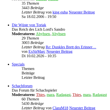
35
Themen
3443
Beiträge
Letzter Beitrag
von
king euba
Neuester Beitrag
Sa 18.02.2006 - 19:50
Die Wüste von Toriak
Das Reich des Lich Lord's Sandro
Moderatoren:
Abyhsen
,
Abyhsen
29
Themen
3003
Beiträge
Letzter Beitrag
Re: Dunkles Brett des Erinner…
von
ExSirMarc
Neuester Beitrag
Di 10.02.2026 - 10:35
Specials
Themen
Beiträge
Letzter Beitrag
Schachforum
Das Forum für Schachspieler
Moderatoren:
Thies
,
mara
,
Radagast
,
Thies
,
mara
,
Radagast
60
Themen
5430
Beiträge
Letzter Beitrag
von
ClaraM18
Neuester Beitrag