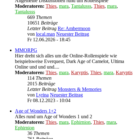
Allgemeine Diskussionen rund um Rollenspiele
Moderatoren:
Thies
,
mara
,
Tantalusss
,
Thies
,
mara
,
Tantalusss
669
Themen
10651
Beiträge
Letzter Beitrag
Re: Ambermoon
von
local.man
Neuester Beitrag
Fr 12.06.2026 - 18:45
MMORPG
Hier dreht sich alles um die Online-Rollenspiele wie
beispielsweise Everquest, Dark Age of Camelot, Ultima
Online und und und....
Moderatoren:
Thies
,
mara
,
Karyptis
,
Thies
,
mara
,
Karyptis
114
Themen
2015
Beiträge
Letzter Beitrag
Monsters & Memories
von
Lyrina
Neuester Beitrag
Fr 08.12.2023 - 10:04
Age of Wonders 1+2
Alles rund um Age of Wonders 1 und 2
Moderatoren:
Thies
,
mara
,
Ephirnion
,
Thies
,
mara
,
Ephirnion
36
Themen
761
Beiträge