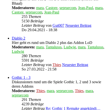
Bhaal)
Moderatoren:
mara
,
Castore
,
sepruecom
,
Jean-Paul
,
mara
,
Castore
,
sepruecom
,
Jean-Paul
255
Themen
5150
Beiträge
Letzter Beitrag
von
Gut007
Neuester Beitrag
Do 29.04.2021 - 18:38
Diablo 2
Hier geht es rund um Diablo 2 plus das Addon LoD
Moderatoren:
mara
,
Tantalusss
,
Ludwig
,
mara
,
Tantalusss
,
Ludwig
280
Themen
5591
Beiträge
Letzter Beitrag
von
Thies
Neuester Beitrag
So 27.03.2022 - 21:58
Gothic 1 - 3
Diskussionen rund um die Spiele Gothic 1, 2 und 3 sowie
deren Addons
Moderatoren:
Thies
,
mara
,
sepruecom
,
Thies
,
mara
,
sepruecom
291
Themen
4239
Beiträge
Letzter Beitrag
Re: Gothic 1 Remake angekündi…