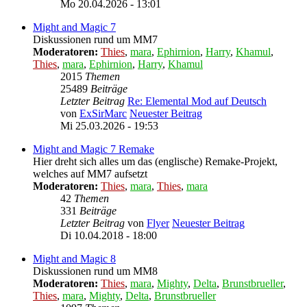
Mo 20.04.2026 - 13:01
Might and Magic 7
Diskussionen rund um MM7
Moderatoren:
Thies
,
mara
,
Ephirnion
,
Harry
,
Khamul
,
Thies
,
mara
,
Ephirnion
,
Harry
,
Khamul
2015
Themen
25489
Beiträge
Letzter Beitrag
Re: Elemental Mod auf Deutsch
von
ExSirMarc
Neuester Beitrag
Mi 25.03.2026 - 19:53
Might and Magic 7 Remake
Hier dreht sich alles um das (englische) Remake-Projekt,
welches auf MM7 aufsetzt
Moderatoren:
Thies
,
mara
,
Thies
,
mara
42
Themen
331
Beiträge
Letzter Beitrag
von
Flyer
Neuester Beitrag
Di 10.04.2018 - 18:00
Might and Magic 8
Diskussionen rund um MM8
Moderatoren:
Thies
,
mara
,
Mighty
,
Delta
,
Brunstbrueller
,
Thies
,
mara
,
Mighty
,
Delta
,
Brunstbrueller