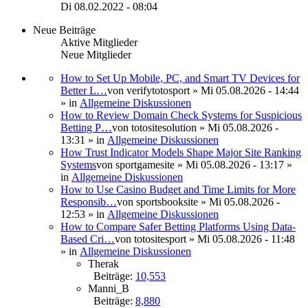
Di 08.02.2022 - 08:04
Neue Beiträge
Aktive Mitglieder
Neue Mitglieder
How to Set Up Mobile, PC, and Smart TV Devices for
Better L…
von
verifytotosport
» Mi 05.08.2026 - 14:44
» in
Allgemeine Diskussionen
How to Review Domain Check Systems for Suspicious
Betting P…
von
totositesolution
» Mi 05.08.2026 -
13:31 » in
Allgemeine Diskussionen
How Trust Indicator Models Shape Major Site Ranking
Systems
von
sportgamesite
» Mi 05.08.2026 - 13:17 »
in
Allgemeine Diskussionen
How to Use Casino Budget and Time Limits for More
Responsib…
von
sportsbooksite
» Mi 05.08.2026 -
12:53 » in
Allgemeine Diskussionen
How to Compare Safer Betting Platforms Using Data-
Based Cri…
von
totositesport
» Mi 05.08.2026 - 11:48
» in
Allgemeine Diskussionen
Therak
Beiträge:
10,553
Manni_B
Beiträge:
8,880