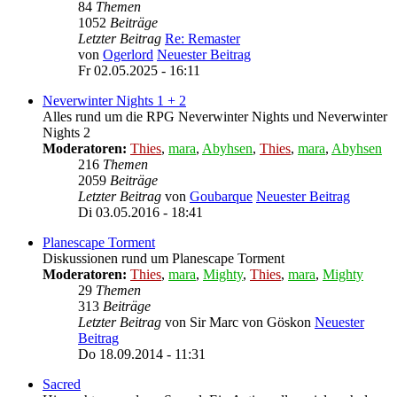
84
Themen
1052
Beiträge
Letzter Beitrag
Re: Remaster
von
Ogerlord
Neuester Beitrag
Fr 02.05.2025 - 16:11
Neverwinter Nights 1 + 2
Alles rund um die RPG Neverwinter Nights und Neverwinter
Nights 2
Moderatoren:
Thies
,
mara
,
Abyhsen
,
Thies
,
mara
,
Abyhsen
216
Themen
2059
Beiträge
Letzter Beitrag
von
Goubarque
Neuester Beitrag
Di 03.05.2016 - 18:41
Planescape Torment
Diskussionen rund um Planescape Torment
Moderatoren:
Thies
,
mara
,
Mighty
,
Thies
,
mara
,
Mighty
29
Themen
313
Beiträge
Letzter Beitrag
von
Sir Marc von Göskon
Neuester
Beitrag
Do 18.09.2014 - 11:31
Sacred