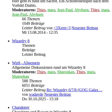
Hier geht es rund um Sacred. Ein Actionrollenspiel nach dem
Vorbild Diablo.
Moderatoren:
Thies
,
mara
,
Jean-Paul
,
Abyhsen
,
Thies
,
mara
,
Jean-Paul
,
Abyhsen
66
Themen
1049
Beiträge
Letzter Beitrag
von
<3Xeen<3
Neuester Beitrag
Mi 13.08.2014 - 12:35
Wizardry 8
Themen
Beiträge
Letzter Beitrag
Wiz8 - Allgemein
Allgemeine Diskussionen rund um Wizardry 8
Moderatoren:
Thies
,
mara
,
Sharookan
,
Thies
,
mara
,
Sharookan
588
Themen
6051
Beiträge
Letzter Beitrag
Re: Wizardry 6/7/8 (GOG Galax…
von
wadavde
Neuester Beitrag
Do 30.10.2025 - 15:18
Charaktere
Charaktere und Rassen in Wizardry 8