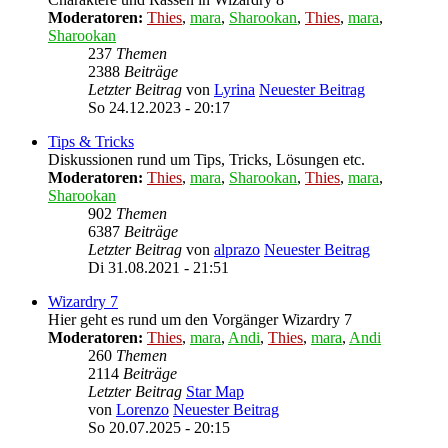
Moderatoren:
Thies
,
mara
,
Sharookan
,
Thies
,
mara
,
Sharookan
237
Themen
2388
Beiträge
Letzter Beitrag
von
Lyrina
Neuester Beitrag
So 24.12.2023 - 20:17
Tips & Tricks
Diskussionen rund um Tips, Tricks, Lösungen etc.
Moderatoren:
Thies
,
mara
,
Sharookan
,
Thies
,
mara
,
Sharookan
902
Themen
6387
Beiträge
Letzter Beitrag
von
alprazo
Neuester Beitrag
Di 31.08.2021 - 21:51
Wizardry 7
Hier geht es rund um den Vorgänger Wizardry 7
Moderatoren:
Thies
,
mara
,
Andi
,
Thies
,
mara
,
Andi
260
Themen
2114
Beiträge
Letzter Beitrag
Star Map
von
Lorenzo
Neuester Beitrag
So 20.07.2025 - 20:15