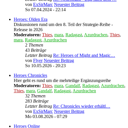
von
ExSirMarc
Neuester Beitrag
So 07.04.2024 - 22:14
Heroes: Olden Era
Diskussionen rund um den 8. Teil der Strategie-Reihe -
Release in 2026
Moderatoren:
Thies
,
mara
,
Radagast
,
Azurdrachen
,
Thies
,
mara
,
Radagast
,
Azurdrachen
2
Themen
43
Beiträge
Letzter Beitrag
Re: Heroes of Might and Magic…
von
Flyer
Neuester Beitrag
So 10.05.2026 - 20:23
Heroes Chronicles
Hier geht es rund um die mehrteilige Ergänzungsreihe
Moderatoren:
Thies
,
mara
,
Gandalf
,
Radagast
,
Azurdrachen
,
Thies
,
mara
,
Gandalf
,
Radagast
,
Azurdrachen
32
Themen
283
Beiträge
Letzter Beitrag
Re: Chronicles wieder erhältl…
von
ExSirMarc
Neuester Beitrag
Mo 03.08.2026 - 07:29
Heroes Online