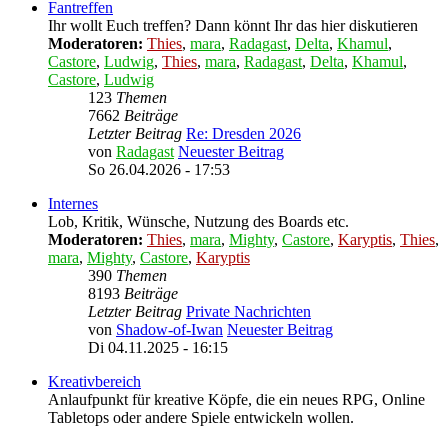
Fantreffen
Ihr wollt Euch treffen? Dann könnt Ihr das hier diskutieren
Moderatoren:
Thies
,
mara
,
Radagast
,
Delta
,
Khamul
,
Castore
,
Ludwig
,
Thies
,
mara
,
Radagast
,
Delta
,
Khamul
,
Castore
,
Ludwig
123
Themen
7662
Beiträge
Letzter Beitrag
Re: Dresden 2026
von
Radagast
Neuester Beitrag
So 26.04.2026 - 17:53
Internes
Lob, Kritik, Wünsche, Nutzung des Boards etc.
Moderatoren:
Thies
,
mara
,
Mighty
,
Castore
,
Karyptis
,
Thies
,
mara
,
Mighty
,
Castore
,
Karyptis
390
Themen
8193
Beiträge
Letzter Beitrag
Private Nachrichten
von
Shadow-of-Iwan
Neuester Beitrag
Di 04.11.2025 - 16:15
Kreativbereich
Anlaufpunkt für kreative Köpfe, die ein neues RPG, Online
Tabletops oder andere Spiele entwickeln wollen.