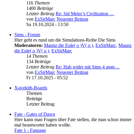
116
Themen
1400
Beiträge
Letzter Beitrag
Re: Sid Meier’s Civilization …
von
ExSirMarc
Neuester Beitrag
Sa 19.10.2024 - 13:50
Sims - Forum
Hier geht es rund um die Simulations-Reihe Die Sims
Moderatoren:
Maunz die Eule( o )V( o )
,
ExSirMarc
,
Maunz
die Eule( o )V( o )
,
ExSirMarc
14
Themen
134
Beiträge
Letzter Beitrag
Re: Hab wider mit Sims 4 ange…
von
ExSirMarc
Neuester Beitrag
Fr 17.10.2025 - 05:52
Xajorkith-Boards
Themen
Beiträge
Letzter Beitrag
Fate - Gates of Dawn
Hier kann man Fragen über Fate stellen, die man schon immer
mal beantwortet haben wollte.
Fate 1 - Fanpage