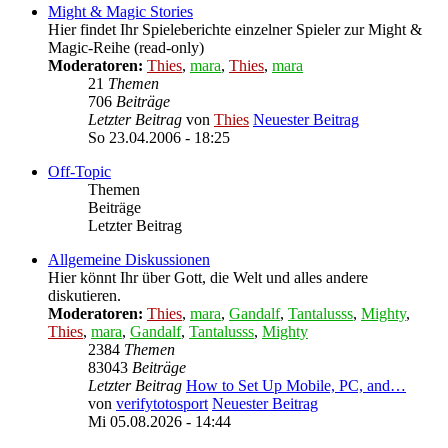
Might & Magic Stories
Hier findet Ihr Spieleberichte einzelner Spieler zur Might &
Magic-Reihe (read-only)
Moderatoren:
Thies
,
mara
,
Thies
,
mara
21
Themen
706
Beiträge
Letzter Beitrag
von
Thies
Neuester Beitrag
So 23.04.2006 - 18:25
Off-Topic
Themen
Beiträge
Letzter Beitrag
Allgemeine Diskussionen
Hier könnt Ihr über Gott, die Welt und alles andere
diskutieren.
Moderatoren:
Thies
,
mara
,
Gandalf
,
Tantalusss
,
Mighty
,
Thies
,
mara
,
Gandalf
,
Tantalusss
,
Mighty
2384
Themen
83043
Beiträge
Letzter Beitrag
How to Set Up Mobile, PC, and…
von
verifytotosport
Neuester Beitrag
Mi 05.08.2026 - 14:44