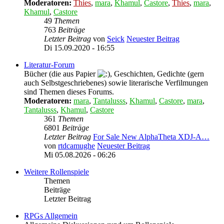
Moderatoren:
Thies
,
mara
,
Khamul
,
Castore
,
Thies
,
mara
,
Khamul
,
Castore
49
Themen
763
Beiträge
Letzter Beitrag
von
Seick
Neuester Beitrag
Di 15.09.2020 - 16:55
Literatur-Forum
Bücher (die aus Papier
, Geschichten, Gedichte (gern
auch Selbstgeschriebenes) sowie literarische Verfilmungen
sind Themen dieses Forums.
Moderatoren:
mara
,
Tantalusss
,
Khamul
,
Castore
,
mara
,
Tantalusss
,
Khamul
,
Castore
361
Themen
6801
Beiträge
Letzter Beitrag
For Sale New AlphaTheta XDJ-A…
von
rtdcamughe
Neuester Beitrag
Mi 05.08.2026 - 06:26
Weitere Rollenspiele
Themen
Beiträge
Letzter Beitrag
RPGs Allgemein