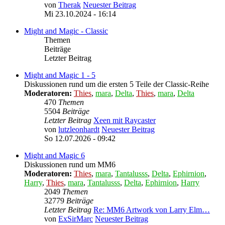
von
Therak
Neuester Beitrag
Mi 23.10.2024 - 16:14
Might and Magic - Classic
Themen
Beiträge
Letzter Beitrag
Might and Magic 1 - 5
Diskussionen rund um die ersten 5 Teile der Classic-Reihe
Moderatoren:
Thies
,
mara
,
Delta
,
Thies
,
mara
,
Delta
470
Themen
5504
Beiträge
Letzter Beitrag
Xeen mit Raycaster
von
lutzleonhardt
Neuester Beitrag
So 12.07.2026 - 09:42
Might and Magic 6
Diskussionen rund um MM6
Moderatoren:
Thies
,
mara
,
Tantalusss
,
Delta
,
Ephirnion
,
Harry
,
Thies
,
mara
,
Tantalusss
,
Delta
,
Ephirnion
,
Harry
2049
Themen
32779
Beiträge
Letzter Beitrag
Re: MM6 Artwork von Larry Elm…
von
ExSirMarc
Neuester Beitrag