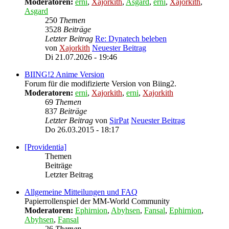
Moderatoren:
erni
,
Xajorkith
,
Asgard
,
erni
,
Xajorkith
,
Asgard
250
Themen
3528
Beiträge
Letzter Beitrag
Re: Dynatech beleben
von
Xajorkith
Neuester Beitrag
Di 21.07.2026 - 19:46
BIING!2 Anime Version
Forum für die modifizierte Version von Biing2.
Moderatoren:
erni
,
Xajorkith
,
erni
,
Xajorkith
69
Themen
837
Beiträge
Letzter Beitrag
von
SirPat
Neuester Beitrag
Do 26.03.2015 - 18:17
[Providentia]
Themen
Beiträge
Letzter Beitrag
Allgemeine Mitteilungen und FAQ
Papierrollenspiel der MM-World Community
Moderatoren:
Ephirnion
,
Abyhsen
,
Fansal
,
Ephirnion
,
Abyhsen
,
Fansal
26
Themen