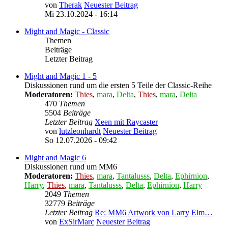
von
Therak
Neuester Beitrag
Mi 23.10.2024 - 16:14
Might and Magic - Classic
Themen
Beiträge
Letzter Beitrag
Might and Magic 1 - 5
Diskussionen rund um die ersten 5 Teile der Classic-Reihe
Moderatoren:
Thies
,
mara
,
Delta
,
Thies
,
mara
,
Delta
470
Themen
5504
Beiträge
Letzter Beitrag
Xeen mit Raycaster
von
lutzleonhardt
Neuester Beitrag
So 12.07.2026 - 09:42
Might and Magic 6
Diskussionen rund um MM6
Moderatoren:
Thies
,
mara
,
Tantalusss
,
Delta
,
Ephirnion
,
Harry
,
Thies
,
mara
,
Tantalusss
,
Delta
,
Ephirnion
,
Harry
2049
Themen
32779
Beiträge
Letzter Beitrag
Re: MM6 Artwork von Larry Elm…
von
ExSirMarc
Neuester Beitrag