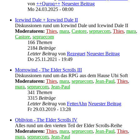
von
++Quroq++
Neuester Beitrag
Mo 24.03.2025 - 08:00
Icewind Dale + Icewind Dale II
Diskussionen rund um Icewind Dale und Icewind Dale II
Moderatoren:
Thies
,
mara
,
Castore
,
sepruecom
,
Thies
,
mara
,
Castore
,
sepruecom
166
Themen
2184
Beiträge
Letzter Beitrag
von
Rezeguet
Neuester Beitrag
Do 25.11.2021 - 19:49
Morrowind - The Elder Scrolls III
Diskussionen rund um das RPG aus dem Hause Ubi Soft
Moderatoren:
Thies
,
mara
,
sepruecom
,
Jean-Paul
,
Thies
,
mara
,
sepruecom
,
Jean-Paul
341
Themen
3315
Beiträge
Letzter Beitrag
von
FetterAhn
Neuester Beitrag
Fr 29.03.2019 - 13:28
Oblivion - The Elder Scrolls IV
Alles rund um den vierten Teil der Elder Scrolls-Reihe
Moderatoren:
Thies
,
mara
,
sepruecom
,
Jean-Paul
,
Thies
,
mara
,
sepruecom
,
Jean-Paul