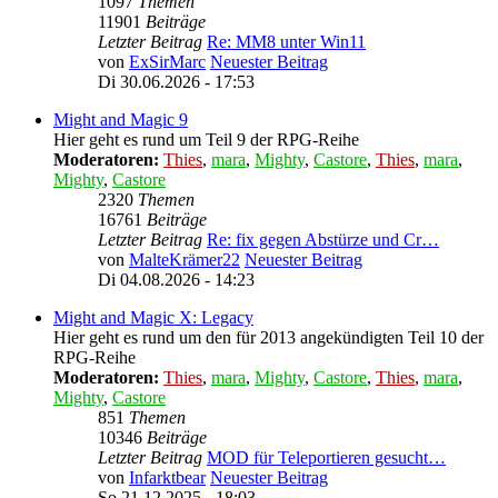
1097
Themen
11901
Beiträge
Letzter Beitrag
Re: MM8 unter Win11
von
ExSirMarc
Neuester Beitrag
Di 30.06.2026 - 17:53
Might and Magic 9
Hier geht es rund um Teil 9 der RPG-Reihe
Moderatoren:
Thies
,
mara
,
Mighty
,
Castore
,
Thies
,
mara
,
Mighty
,
Castore
2320
Themen
16761
Beiträge
Letzter Beitrag
Re: fix gegen Abstürze und Cr…
von
MalteKrämer22
Neuester Beitrag
Di 04.08.2026 - 14:23
Might and Magic X: Legacy
Hier geht es rund um den für 2013 angekündigten Teil 10 der
RPG-Reihe
Moderatoren:
Thies
,
mara
,
Mighty
,
Castore
,
Thies
,
mara
,
Mighty
,
Castore
851
Themen
10346
Beiträge
Letzter Beitrag
MOD für Teleportieren gesucht…
von
Infarktbear
Neuester Beitrag
So 21.12.2025 - 18:03