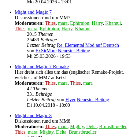
Mo 20.04.2026 - 13:01
Might and Magic 7
Diskussionen rund um MM7
Moderatoren:
Thies
,
mara
,
Ephirnion
,
Harry
,
Khamul
,
Thies
,
mara
,
Ephirnion
,
Harry
,
Khamul
2015
Themen
25489
Beiträge
Letzter Beitrag
Re: Elemental Mod auf Deutsch
von
ExSirMarc
Neuester Beitrag
Mi 25.03.2026 - 19:53
Might and Magic 7 Remake
Hier dreht sich alles um das (englische) Remake-Projekt,
welches auf MM7 aufsetzt
Moderatoren:
Thies
,
mara
,
Thies
,
mara
42
Themen
331
Beiträge
Letzter Beitrag
von
Flyer
Neuester Beitrag
Di 10.04.2018 - 18:00
Might and Magic 8
Diskussionen rund um MM8
Moderatoren:
Thies
,
mara
,
Mighty
,
Delta
,
Brunstbrueller
,
Thies
,
mara
,
Mighty
,
Delta
,
Brunstbrueller