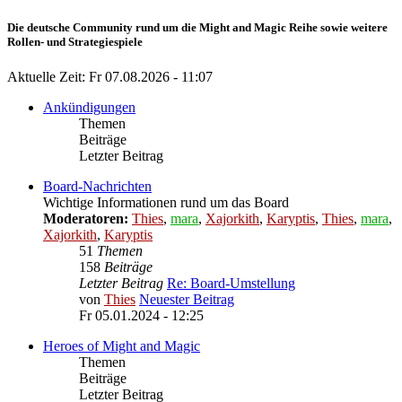
Die deutsche Community rund um die Might and Magic Reihe sowie weitere
Rollen- und Strategiespiele
Aktuelle Zeit: Fr 07.08.2026 - 11:07
Ankündigungen
Themen
Beiträge
Letzter Beitrag
Board-Nachrichten
Wichtige Informationen rund um das Board
Moderatoren:
Thies
,
mara
,
Xajorkith
,
Karyptis
,
Thies
,
mara
,
Xajorkith
,
Karyptis
51
Themen
158
Beiträge
Letzter Beitrag
Re: Board-Umstellung
von
Thies
Neuester Beitrag
Fr 05.01.2024 - 12:25
Heroes of Might and Magic
Themen
Beiträge
Letzter Beitrag