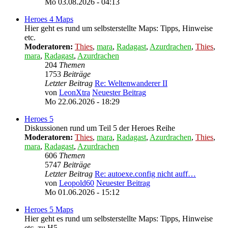
Mo 03.08.2026 - 04:13
Heroes 4 Maps
Hier geht es rund um selbsterstellte Maps: Tipps, Hinweise
etc.
Moderatoren:
Thies
,
mara
,
Radagast
,
Azurdrachen
,
Thies
,
mara
,
Radagast
,
Azurdrachen
204
Themen
1753
Beiträge
Letzter Beitrag
Re: Weltenwanderer II
von
LeonXtra
Neuester Beitrag
Mo 22.06.2026 - 18:29
Heroes 5
Diskussionen rund um Teil 5 der Heroes Reihe
Moderatoren:
Thies
,
mara
,
Radagast
,
Azurdrachen
,
Thies
,
mara
,
Radagast
,
Azurdrachen
606
Themen
5747
Beiträge
Letzter Beitrag
Re: autoexe.config nicht auff…
von
Leopold60
Neuester Beitrag
Mo 01.06.2026 - 15:12
Heroes 5 Maps
Hier geht es rund um selbsterstellte Maps: Tipps, Hinweise
etc. zu H5