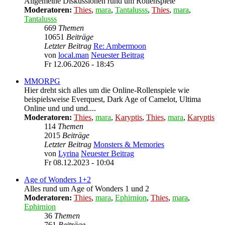
Allgemeine Diskussionen rund um Rollenspiele
Moderatoren:
Thies
,
mara
,
Tantalusss
,
Thies
,
mara
,
Tantalusss
669
Themen
10651
Beiträge
Letzter Beitrag
Re: Ambermoon
von
local.man
Neuester Beitrag
Fr 12.06.2026 - 18:45
MMORPG
Hier dreht sich alles um die Online-Rollenspiele wie
beispielsweise Everquest, Dark Age of Camelot, Ultima
Online und und und....
Moderatoren:
Thies
,
mara
,
Karyptis
,
Thies
,
mara
,
Karyptis
114
Themen
2015
Beiträge
Letzter Beitrag
Monsters & Memories
von
Lyrina
Neuester Beitrag
Fr 08.12.2023 - 10:04
Age of Wonders 1+2
Alles rund um Age of Wonders 1 und 2
Moderatoren:
Thies
,
mara
,
Ephirnion
,
Thies
,
mara
,
Ephirnion
36
Themen
761
Beiträge