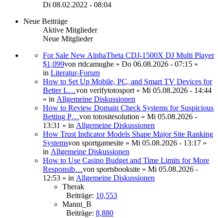
Di 08.02.2022 - 08:04
Neue Beiträge
Aktive Mitglieder
Neue Mitglieder
For Sale New AlphaTheta CDJ-1500X DJ Multi Player
$1,099
von
rtdcamughe
» Do 06.08.2026 - 07:15 »
in
Literatur-Forum
How to Set Up Mobile, PC, and Smart TV Devices for
Better L…
von
verifytotosport
» Mi 05.08.2026 - 14:44
» in
Allgemeine Diskussionen
How to Review Domain Check Systems for Suspicious
Betting P…
von
totositesolution
» Mi 05.08.2026 -
13:31 » in
Allgemeine Diskussionen
How Trust Indicator Models Shape Major Site Ranking
Systems
von
sportgamesite
» Mi 05.08.2026 - 13:17 »
in
Allgemeine Diskussionen
How to Use Casino Budget and Time Limits for More
Responsib…
von
sportsbooksite
» Mi 05.08.2026 -
12:53 » in
Allgemeine Diskussionen
Therak
Beiträge:
10,553
Manni_B
Beiträge:
8,880