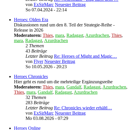
von
ExSirMarc
Neuester Beitrag
So 07.04.2024 - 22:14
Heroes: Olden Era
Diskussionen rund um den 8. Teil der Strategie-Reihe -
Release in 2026
Moderatoren:
Thies
,
mara
,
Radagast
,
Azurdrachen
,
Thies
,
mara
,
Radagast
,
Azurdrachen
2
Themen
43
Beiträge
Letzter Beitrag
Re: Heroes of Might and Magic…
von
Flyer
Neuester Beitrag
So 10.05.2026 - 20:23
Heroes Chronicles
Hier geht es rund um die mehrteilige Ergänzungsreihe
Moderatoren:
Thies
,
mara
,
Gandalf
,
Radagast
,
Azurdrachen
,
Thies
,
mara
,
Gandalf
,
Radagast
,
Azurdrachen
32
Themen
283
Beiträge
Letzter Beitrag
Re: Chronicles wieder erhältl…
von
ExSirMarc
Neuester Beitrag
Mo 03.08.2026 - 07:29
Heroes Online