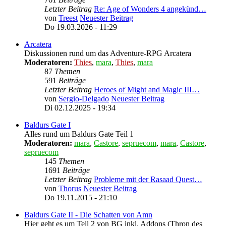
Letzter Beitrag
Re: Age of Wonders 4 angekünd…
von
Treest
Neuester Beitrag
Do 19.03.2026 - 11:29
Arcatera
Diskussionen rund um das Adventure-RPG Arcatera
Moderatoren:
Thies
,
mara
,
Thies
,
mara
87
Themen
591
Beiträge
Letzter Beitrag
Heroes of Might and Magic III…
von
Sergio-Delgado
Neuester Beitrag
Di 02.12.2025 - 19:34
Baldurs Gate I
Alles rund um Baldurs Gate Teil 1
Moderatoren:
mara
,
Castore
,
sepruecom
,
mara
,
Castore
,
sepruecom
145
Themen
1691
Beiträge
Letzter Beitrag
Probleme mit der Rasaad Quest…
von
Thorus
Neuester Beitrag
Do 19.11.2015 - 21:10
Baldurs Gate II - Die Schatten von Amn
Hier geht es um Teil 2 von BG inkl. Addons (Thron des