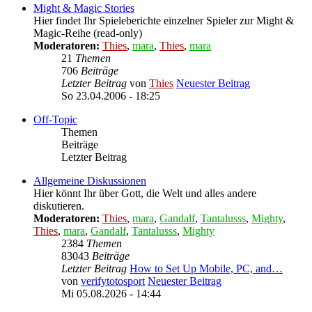
Might & Magic Stories
Hier findet Ihr Spieleberichte einzelner Spieler zur Might &
Magic-Reihe (read-only)
Moderatoren:
Thies
,
mara
,
Thies
,
mara
21
Themen
706
Beiträge
Letzter Beitrag
von
Thies
Neuester Beitrag
So 23.04.2006 - 18:25
Off-Topic
Themen
Beiträge
Letzter Beitrag
Allgemeine Diskussionen
Hier könnt Ihr über Gott, die Welt und alles andere
diskutieren.
Moderatoren:
Thies
,
mara
,
Gandalf
,
Tantalusss
,
Mighty
,
Thies
,
mara
,
Gandalf
,
Tantalusss
,
Mighty
2384
Themen
83043
Beiträge
Letzter Beitrag
How to Set Up Mobile, PC, and…
von
verifytotosport
Neuester Beitrag
Mi 05.08.2026 - 14:44