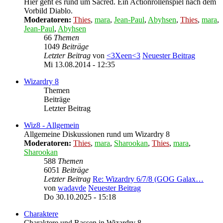
Hier geht es rund um Sacred. Ein Actionrollenspiel nach dem
Vorbild Diablo.
Moderatoren:
Thies
,
mara
,
Jean-Paul
,
Abyhsen
,
Thies
,
mara
,
Jean-Paul
,
Abyhsen
66
Themen
1049
Beiträge
Letzter Beitrag
von
<3Xeen<3
Neuester Beitrag
Mi 13.08.2014 - 12:35
Wizardry 8
Themen
Beiträge
Letzter Beitrag
Wiz8 - Allgemein
Allgemeine Diskussionen rund um Wizardry 8
Moderatoren:
Thies
,
mara
,
Sharookan
,
Thies
,
mara
,
Sharookan
588
Themen
6051
Beiträge
Letzter Beitrag
Re: Wizardry 6/7/8 (GOG Galax…
von
wadavde
Neuester Beitrag
Do 30.10.2025 - 15:18
Charaktere
Charaktere und Rassen in Wizardry 8