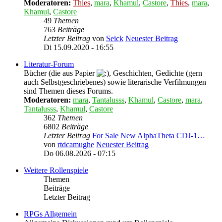
Moderatoren:
Thies
,
mara
,
Khamul
,
Castore
,
Thies
,
mara
,
Khamul
,
Castore
49
Themen
763
Beiträge
Letzter Beitrag
von
Seick
Neuester Beitrag
Di 15.09.2020 - 16:55
Literatur-Forum
Bücher (die aus Papier
, Geschichten, Gedichte (gern
auch Selbstgeschriebenes) sowie literarische Verfilmungen
sind Themen dieses Forums.
Moderatoren:
mara
,
Tantalusss
,
Khamul
,
Castore
,
mara
,
Tantalusss
,
Khamul
,
Castore
362
Themen
6802
Beiträge
Letzter Beitrag
For Sale New AlphaTheta CDJ-1…
von
rtdcamughe
Neuester Beitrag
Do 06.08.2026 - 07:15
Weitere Rollenspiele
Themen
Beiträge
Letzter Beitrag
RPGs Allgemein