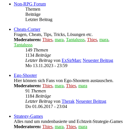
Non-RPG Forum
Themen
Beiträge
Letzter Beitrag
Cheats-Corner
Fragen, Cheats, Tips, Tricks, Lösungen etc.
Moderatoren:
Thies
,
mara
,
Tantalusss
,
Thies
,
mara
,
Tantalusss
149
Themen
1134
Beiträge
Letzter Beitrag
von
ExSirMarc
Neuester Beitrag
Mo 13.11.2023 - 23:59
Ego-Shooter
Hier können sich Fans von Ego-Shootern austauschen.
Moderatoren:
Thies
,
mara
,
Thies
,
mara
91
Themen
1184
Beiträge
Letzter Beitrag
von
Therak
Neuester Beitrag
Do 01.06.2017 - 23:04
Strategy-Games
Alles rund um rundenbasierte und Echtzeit-Strategie-Games
Moderatoren:
Thies
,
mara
,
Thies
,
mara