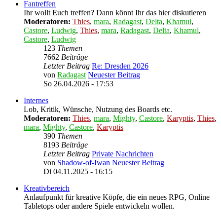
Fantreffen
Ihr wollt Euch treffen? Dann könnt Ihr das hier diskutieren
Moderatoren:
Thies
,
mara
,
Radagast
,
Delta
,
Khamul
,
Castore
,
Ludwig
,
Thies
,
mara
,
Radagast
,
Delta
,
Khamul
,
Castore
,
Ludwig
123
Themen
7662
Beiträge
Letzter Beitrag
Re: Dresden 2026
von
Radagast
Neuester Beitrag
So 26.04.2026 - 17:53
Internes
Lob, Kritik, Wünsche, Nutzung des Boards etc.
Moderatoren:
Thies
,
mara
,
Mighty
,
Castore
,
Karyptis
,
Thies
,
mara
,
Mighty
,
Castore
,
Karyptis
390
Themen
8193
Beiträge
Letzter Beitrag
Private Nachrichten
von
Shadow-of-Iwan
Neuester Beitrag
Di 04.11.2025 - 16:15
Kreativbereich
Anlaufpunkt für kreative Köpfe, die ein neues RPG, Online
Tabletops oder andere Spiele entwickeln wollen.