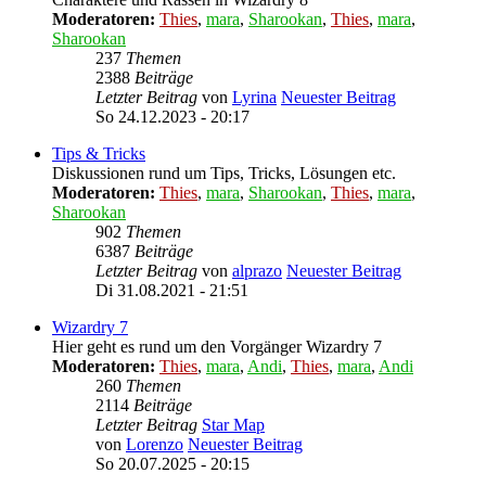
Moderatoren:
Thies
,
mara
,
Sharookan
,
Thies
,
mara
,
Sharookan
237
Themen
2388
Beiträge
Letzter Beitrag
von
Lyrina
Neuester Beitrag
So 24.12.2023 - 20:17
Tips & Tricks
Diskussionen rund um Tips, Tricks, Lösungen etc.
Moderatoren:
Thies
,
mara
,
Sharookan
,
Thies
,
mara
,
Sharookan
902
Themen
6387
Beiträge
Letzter Beitrag
von
alprazo
Neuester Beitrag
Di 31.08.2021 - 21:51
Wizardry 7
Hier geht es rund um den Vorgänger Wizardry 7
Moderatoren:
Thies
,
mara
,
Andi
,
Thies
,
mara
,
Andi
260
Themen
2114
Beiträge
Letzter Beitrag
Star Map
von
Lorenzo
Neuester Beitrag
So 20.07.2025 - 20:15