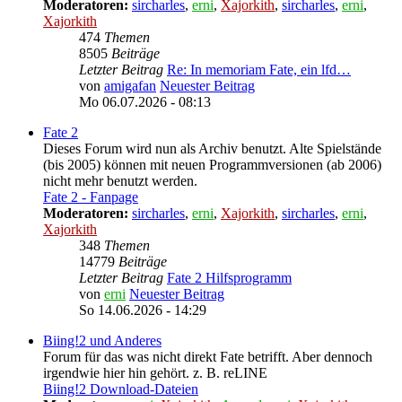
Moderatoren:
sircharles
,
erni
,
Xajorkith
,
sircharles
,
erni
,
Xajorkith
474
Themen
8505
Beiträge
Letzter Beitrag
Re: In memoriam Fate, ein lfd…
von
amigafan
Neuester Beitrag
Mo 06.07.2026 - 08:13
Fate 2
Dieses Forum wird nun als Archiv benutzt. Alte Spielstände
(bis 2005) können mit neuen Programmversionen (ab 2006)
nicht mehr benutzt werden.
Fate 2 - Fanpage
Moderatoren:
sircharles
,
erni
,
Xajorkith
,
sircharles
,
erni
,
Xajorkith
348
Themen
14779
Beiträge
Letzter Beitrag
Fate 2 Hilfsprogramm
von
erni
Neuester Beitrag
So 14.06.2026 - 14:29
Biing!2 und Anderes
Forum für das was nicht direkt Fate betrifft. Aber dennoch
irgendwie hier hin gehört. z. B. reLINE
Biing!2 Download-Dateien