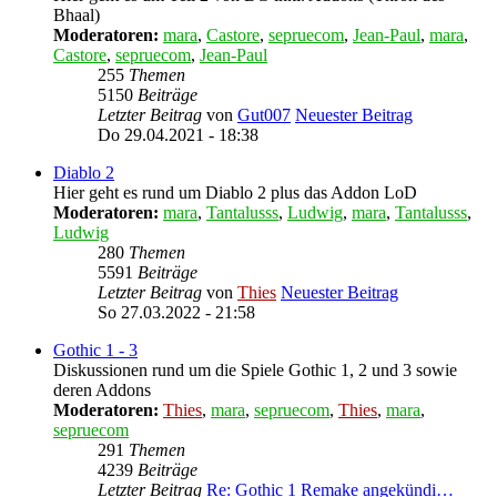
Bhaal)
Moderatoren:
mara
,
Castore
,
sepruecom
,
Jean-Paul
,
mara
,
Castore
,
sepruecom
,
Jean-Paul
255
Themen
5150
Beiträge
Letzter Beitrag
von
Gut007
Neuester Beitrag
Do 29.04.2021 - 18:38
Diablo 2
Hier geht es rund um Diablo 2 plus das Addon LoD
Moderatoren:
mara
,
Tantalusss
,
Ludwig
,
mara
,
Tantalusss
,
Ludwig
280
Themen
5591
Beiträge
Letzter Beitrag
von
Thies
Neuester Beitrag
So 27.03.2022 - 21:58
Gothic 1 - 3
Diskussionen rund um die Spiele Gothic 1, 2 und 3 sowie
deren Addons
Moderatoren:
Thies
,
mara
,
sepruecom
,
Thies
,
mara
,
sepruecom
291
Themen
4239
Beiträge
Letzter Beitrag
Re: Gothic 1 Remake angekündi…