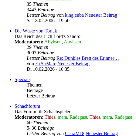
35
Themen
3443
Beiträge
Letzter Beitrag
von
king euba
Neuester Beitrag
Sa 18.02.2006 - 19:50
Die Wüste von Toriak
Das Reich des Lich Lord's Sandro
Moderatoren:
Abyhsen
,
Abyhsen
29
Themen
3003
Beiträge
Letzter Beitrag
Re: Dunkles Brett des Erinner…
von
ExSirMarc
Neuester Beitrag
Di 10.02.2026 - 10:35
Specials
Themen
Beiträge
Letzter Beitrag
Schachforum
Das Forum für Schachspieler
Moderatoren:
Thies
,
mara
,
Radagast
,
Thies
,
mara
,
Radagast
60
Themen
5430
Beiträge
Letzter Beitrag
von
ClaraM18
Neuester Beitrag