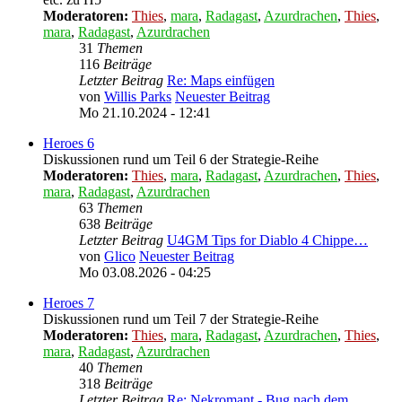
Moderatoren:
Thies
,
mara
,
Radagast
,
Azurdrachen
,
Thies
,
mara
,
Radagast
,
Azurdrachen
31
Themen
116
Beiträge
Letzter Beitrag
Re: Maps einfügen
von
Willis Parks
Neuester Beitrag
Mo 21.10.2024 - 12:41
Heroes 6
Diskussionen rund um Teil 6 der Strategie-Reihe
Moderatoren:
Thies
,
mara
,
Radagast
,
Azurdrachen
,
Thies
,
mara
,
Radagast
,
Azurdrachen
63
Themen
638
Beiträge
Letzter Beitrag
U4GM Tips for Diablo 4 Chippe…
von
Glico
Neuester Beitrag
Mo 03.08.2026 - 04:25
Heroes 7
Diskussionen rund um Teil 7 der Strategie-Reihe
Moderatoren:
Thies
,
mara
,
Radagast
,
Azurdrachen
,
Thies
,
mara
,
Radagast
,
Azurdrachen
40
Themen
318
Beiträge
Letzter Beitrag
Re: Nekromant - Bug nach dem …