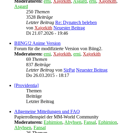
Moderatoren:
erni
,
Xajorkith
,
Asgard
,
erni
,
Xajorkith
,
Asgard
250
Themen
3528
Beiträge
Letzter Beitrag
Re: Dynatech beleben
von
Xajorkith
Neuester Beitrag
Di 21.07.2026 - 19:46
BIING!2 Anime Version
Forum für die modifizierte Version von Biing2.
Moderatoren:
erni
,
Xajorkith
,
erni
,
Xajorkith
69
Themen
837
Beiträge
Letzter Beitrag
von
SirPat
Neuester Beitrag
Do 26.03.2015 - 18:17
[Providentia]
Themen
Beiträge
Letzter Beitrag
Allgemeine Mitteilungen und FAQ
Papierrollenspiel der MM-World Community
Moderatoren:
Ephirnion
,
Abyhsen
,
Fansal
,
Ephirnion
,
Abyhsen
,
Fansal
26
Themen