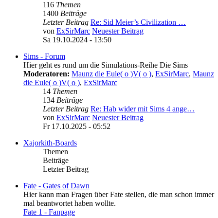
116
Themen
1400
Beiträge
Letzter Beitrag
Re: Sid Meier’s Civilization …
von
ExSirMarc
Neuester Beitrag
Sa 19.10.2024 - 13:50
Sims - Forum
Hier geht es rund um die Simulations-Reihe Die Sims
Moderatoren:
Maunz die Eule( o )V( o )
,
ExSirMarc
,
Maunz
die Eule( o )V( o )
,
ExSirMarc
14
Themen
134
Beiträge
Letzter Beitrag
Re: Hab wider mit Sims 4 ange…
von
ExSirMarc
Neuester Beitrag
Fr 17.10.2025 - 05:52
Xajorkith-Boards
Themen
Beiträge
Letzter Beitrag
Fate - Gates of Dawn
Hier kann man Fragen über Fate stellen, die man schon immer
mal beantwortet haben wollte.
Fate 1 - Fanpage