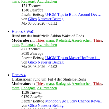
mara
,
Radagast
,
Azurdrachen
171
Themen
1340
Beiträge
Letzter Beitrag
U4GM Tips to Build Around Dev…
von
Glico
Neuester Beitrag
Mo 03.08.2026 - 03:32
Heroes 3 WoG
Rund um das inoffizielle Addon Wake of Gods
Moderatoren:
Thies
,
mara
,
Radagast
,
Azurdrachen
,
Thies
,
mara
,
Radagast
,
Azurdrachen
427
Themen
3039
Beiträge
Letzter Beitrag
U4GM Tips to Master Hoffman i…
von
Glico
Neuester Beitrag
Mo 03.08.2026 - 04:02
Heroes 4
Diskussionen rund um Teil 4 der Strategie-Reihe
Moderatoren:
Thies
,
mara
,
Radagast
,
Azurdrachen
,
Thies
,
mara
,
Radagast
,
Azurdrachen
1136
Themen
9139
Beiträge
Letzter Beitrag
Monopoly go Lucky Chance Rewa…
von
Glico
Neuester Beitrag