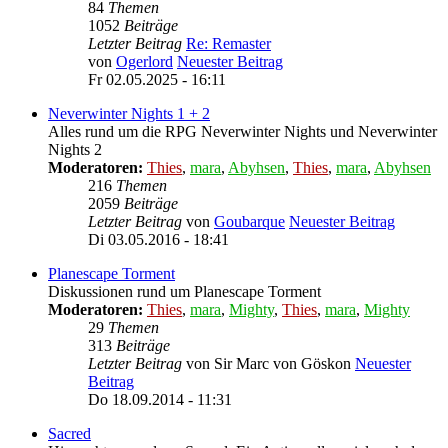
84
Themen
1052
Beiträge
Letzter Beitrag
Re: Remaster
von
Ogerlord
Neuester Beitrag
Fr 02.05.2025 - 16:11
Neverwinter Nights 1 + 2
Alles rund um die RPG Neverwinter Nights und Neverwinter
Nights 2
Moderatoren:
Thies
,
mara
,
Abyhsen
,
Thies
,
mara
,
Abyhsen
216
Themen
2059
Beiträge
Letzter Beitrag
von
Goubarque
Neuester Beitrag
Di 03.05.2016 - 18:41
Planescape Torment
Diskussionen rund um Planescape Torment
Moderatoren:
Thies
,
mara
,
Mighty
,
Thies
,
mara
,
Mighty
29
Themen
313
Beiträge
Letzter Beitrag
von
Sir Marc von Göskon
Neuester
Beitrag
Do 18.09.2014 - 11:31
Sacred