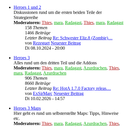
Heroes 1 und 2
Diskussionen rund um die ersten beiden Teile der
Strategiereihe
Moderatoren:
Thies
,
mara
,
Radagast
,
Thies
,
mara
,
Radagast
158
Themen
1466
Beiträge
Letzter Beitrag
Re: Schwester Eliz.8 (Zombie)…
von
Rezeguet
Neuester Beitrag
Di 08.10.2024 - 20:00
Heroes 3
Alles rund um den dritten Teil und die Addons
Moderatoren:
Thies
,
mara
,
Radagast
,
Azurdrachen
,
Thies
,
mara
,
Radagast
,
Azurdrachen
906
Themen
8660
Beiträge
Letzter Beitrag
Re: HotA 1.7.0 Factory releas…
von
ExSirMarc
Neuester Beitrag
Di 10.02.2026 - 14:57
Heroes 3 Maps
Hier geht es rund um selbsterstellte Maps: Tipps, Hinweise
etc.
Moderatoren:
Thies
,
mara
,
Radagast
,
Azurdrachen
,
Thies
,