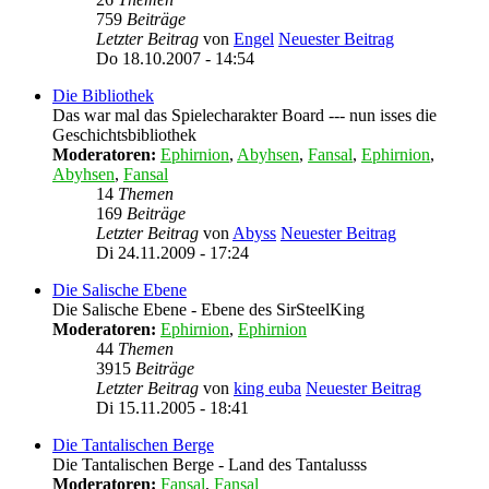
759
Beiträge
Letzter Beitrag
von
Engel
Neuester Beitrag
Do 18.10.2007 - 14:54
Die Bibliothek
Das war mal das Spielecharakter Board --- nun isses die
Geschichtsbibliothek
Moderatoren:
Ephirnion
,
Abyhsen
,
Fansal
,
Ephirnion
,
Abyhsen
,
Fansal
14
Themen
169
Beiträge
Letzter Beitrag
von
Abyss
Neuester Beitrag
Di 24.11.2009 - 17:24
Die Salische Ebene
Die Salische Ebene - Ebene des SirSteelKing
Moderatoren:
Ephirnion
,
Ephirnion
44
Themen
3915
Beiträge
Letzter Beitrag
von
king euba
Neuester Beitrag
Di 15.11.2005 - 18:41
Die Tantalischen Berge
Die Tantalischen Berge - Land des Tantalusss
Moderatoren:
Fansal
,
Fansal