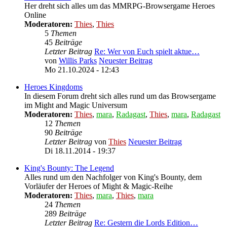
Her dreht sich alles um das MMRPG-Browsergame Heroes
Online
Moderatoren:
Thies
,
Thies
5
Themen
45
Beiträge
Letzter Beitrag
Re: Wer von Euch spielt aktue…
von
Willis Parks
Neuester Beitrag
Mo 21.10.2024 - 12:43
Heroes Kingdoms
In diesem Forum dreht sich alles rund um das Browsergame
im Might and Magic Universum
Moderatoren:
Thies
,
mara
,
Radagast
,
Thies
,
mara
,
Radagast
12
Themen
90
Beiträge
Letzter Beitrag
von
Thies
Neuester Beitrag
Di 18.11.2014 - 19:37
King's Bounty: The Legend
Alles rund um den Nachfolger von King's Bounty, dem
Vorläufer der Heroes of Might & Magic-Reihe
Moderatoren:
Thies
,
mara
,
Thies
,
mara
24
Themen
289
Beiträge
Letzter Beitrag
Re: Gestern die Lords Edition…