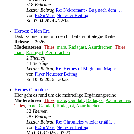
318
Beiträge
Letzter Beitrag
Re: Nekromant - Bug nach dem …
von
ExSirMarc
Neuester Beitrag
So 07.04.2024 - 22:14
Heroes: Olden Era
Diskussionen rund um den 8. Teil der Strategie-Reihe -
Release in 2026
Moderatoren:
Thies
,
mara
,
Radagast
,
Azurdrachen
,
Thies
,
mara
,
Radagast
,
Azurdrachen
2
Themen
43
Beiträge
Letzter Beitrag
Re: Heroes of Might and Magic…
von
Flyer
Neuester Beitrag
So 10.05.2026 - 20:23
Heroes Chronicles
Hier geht es rund um die mehrteilige Ergänzungsreihe
Moderatoren:
Thies
,
mara
,
Gandalf
,
Radagast
,
Azurdrachen
,
Thies
,
mara
,
Gandalf
,
Radagast
,
Azurdrachen
32
Themen
283
Beiträge
Letzter Beitrag
Re: Chronicles wieder erhältl…
von
ExSirMarc
Neuester Beitrag
Mo 03.08.2026 - 07:29