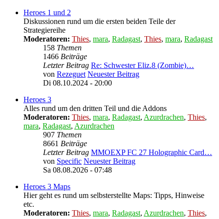
Heroes 1 und 2
Diskussionen rund um die ersten beiden Teile der
Strategiereihe
Moderatoren:
Thies
,
mara
,
Radagast
,
Thies
,
mara
,
Radagast
158
Themen
1466
Beiträge
Letzter Beitrag
Re: Schwester Eliz.8 (Zombie)…
von
Rezeguet
Neuester Beitrag
Di 08.10.2024 - 20:00
Heroes 3
Alles rund um den dritten Teil und die Addons
Moderatoren:
Thies
,
mara
,
Radagast
,
Azurdrachen
,
Thies
,
mara
,
Radagast
,
Azurdrachen
907
Themen
8661
Beiträge
Letzter Beitrag
MMOEXP FC 27 Holographic Card…
von
Specific
Neuester Beitrag
Sa 08.08.2026 - 07:48
Heroes 3 Maps
Hier geht es rund um selbsterstellte Maps: Tipps, Hinweise
etc.
Moderatoren:
Thies
,
mara
,
Radagast
,
Azurdrachen
,
Thies
,