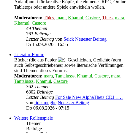
Anlaufpunkt für kreative Köpfe, die ein neues RPG, Online
Tabletops oder andere Spiele entwickeln wollen.
Moderatoren:
Thies
,
mara
,
Khamul
,
Castore
,
Thies
,
mara
,
Khamul
,
Castore
49
Themen
763
Beiträge
Letzter Beitrag
von
Seick
Neuester Beitrag
Di 15.09.2020 - 16:55
Literatur-Forum
Bücher (die aus Papier
, Geschichten, Gedichte (gern
auch Selbstgeschriebenes) sowie literarische Verfilmungen
sind Themen dieses Forums.
Moderatoren:
mara
,
Tantalusss
,
Khamul
,
Castore
,
mara
,
Tantalusss
,
Khamul
,
Castore
362
Themen
6802
Beiträge
Letzter Beitrag
For Sale New AlphaTheta CDJ-1…
von
rtdcamughe
Neuester Beitrag
Do 06.08.2026 - 07:15
Weitere Rollenspiele
Themen
Beiträge