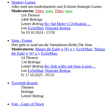
Strategy-Games
Alles rund um rundenbasierte und Echtzeit-Strategie-Games
Moderatoren:
Thies
,
mara
,
Thies
,
mara
116
Themen
1400
Beiträge
Letzter Beitrag
Re: Sid Meier’s Civilization …
von
ExSirMarc
Neuester Beitrag
Sa 19.10.2024 - 13:50
Sims - Forum
Hier geht es rund um die Simulations-Reihe Die Sims
Moderatoren:
Maunz die Eule( o )V( o )
,
ExSirMarc
,
Maunz
die Eule( o )V( o )
,
ExSirMarc
14
Themen
134
Beiträge
Letzter Beitrag
Re: Hab wider mit Sims 4 ange…
von
ExSirMarc
Neuester Beitrag
Fr 17.10.2025 - 05:52
Xajorkith-Boards
Themen
Beiträge
Letzter Beitrag
Fate - Gates of Dawn