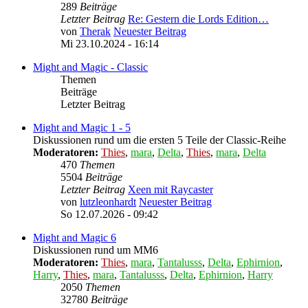
289
Beiträge
Letzter Beitrag
Re: Gestern die Lords Edition…
von
Therak
Neuester Beitrag
Mi 23.10.2024 - 16:14
Might and Magic - Classic
Themen
Beiträge
Letzter Beitrag
Might and Magic 1 - 5
Diskussionen rund um die ersten 5 Teile der Classic-Reihe
Moderatoren:
Thies
,
mara
,
Delta
,
Thies
,
mara
,
Delta
470
Themen
5504
Beiträge
Letzter Beitrag
Xeen mit Raycaster
von
lutzleonhardt
Neuester Beitrag
So 12.07.2026 - 09:42
Might and Magic 6
Diskussionen rund um MM6
Moderatoren:
Thies
,
mara
,
Tantalusss
,
Delta
,
Ephirnion
,
Harry
,
Thies
,
mara
,
Tantalusss
,
Delta
,
Ephirnion
,
Harry
2050
Themen
32780
Beiträge