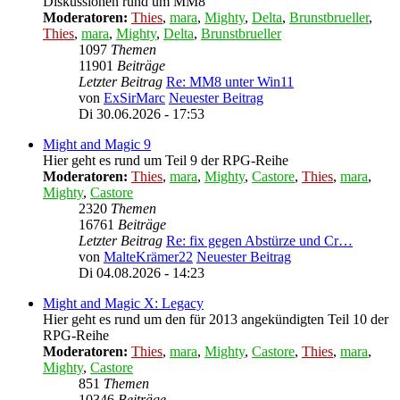
Diskussionen rund um MM8
Moderatoren:
Thies
,
mara
,
Mighty
,
Delta
,
Brunstbrueller
,
Thies
,
mara
,
Mighty
,
Delta
,
Brunstbrueller
1097
Themen
11901
Beiträge
Letzter Beitrag
Re: MM8 unter Win11
von
ExSirMarc
Neuester Beitrag
Di 30.06.2026 - 17:53
Might and Magic 9
Hier geht es rund um Teil 9 der RPG-Reihe
Moderatoren:
Thies
,
mara
,
Mighty
,
Castore
,
Thies
,
mara
,
Mighty
,
Castore
2320
Themen
16761
Beiträge
Letzter Beitrag
Re: fix gegen Abstürze und Cr…
von
MalteKrämer22
Neuester Beitrag
Di 04.08.2026 - 14:23
Might and Magic X: Legacy
Hier geht es rund um den für 2013 angekündigten Teil 10 der
RPG-Reihe
Moderatoren:
Thies
,
mara
,
Mighty
,
Castore
,
Thies
,
mara
,
Mighty
,
Castore
851
Themen
10346
Beiträge