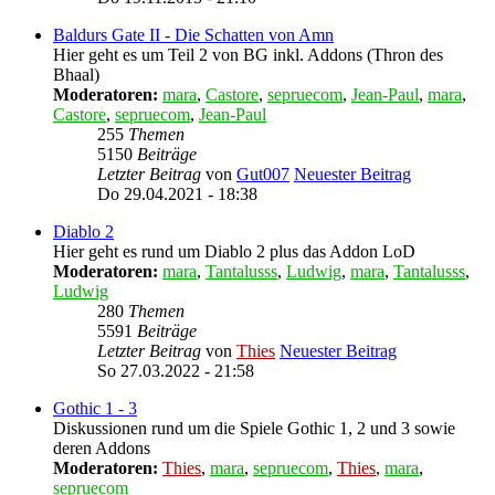
Baldurs Gate II - Die Schatten von Amn
Hier geht es um Teil 2 von BG inkl. Addons (Thron des
Bhaal)
Moderatoren:
mara
,
Castore
,
sepruecom
,
Jean-Paul
,
mara
,
Castore
,
sepruecom
,
Jean-Paul
255
Themen
5150
Beiträge
Letzter Beitrag
von
Gut007
Neuester Beitrag
Do 29.04.2021 - 18:38
Diablo 2
Hier geht es rund um Diablo 2 plus das Addon LoD
Moderatoren:
mara
,
Tantalusss
,
Ludwig
,
mara
,
Tantalusss
,
Ludwig
280
Themen
5591
Beiträge
Letzter Beitrag
von
Thies
Neuester Beitrag
So 27.03.2022 - 21:58
Gothic 1 - 3
Diskussionen rund um die Spiele Gothic 1, 2 und 3 sowie
deren Addons
Moderatoren:
Thies
,
mara
,
sepruecom
,
Thies
,
mara
,
sepruecom