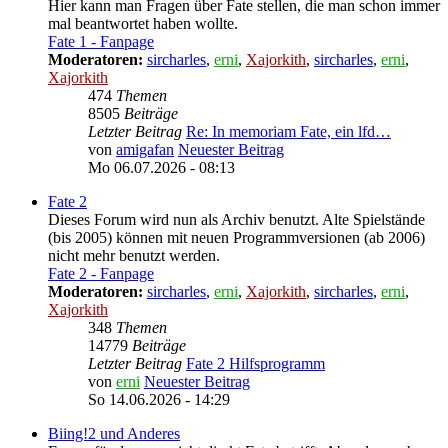
Hier kann man Fragen über Fate stellen, die man schon immer
mal beantwortet haben wollte.
Fate 1 - Fanpage
Moderatoren:
sircharles
,
erni
,
Xajorkith
,
sircharles
,
erni
,
Xajorkith
474
Themen
8505
Beiträge
Letzter Beitrag
Re: In memoriam Fate, ein lfd…
von
amigafan
Neuester Beitrag
Mo 06.07.2026 - 08:13
Fate 2
Dieses Forum wird nun als Archiv benutzt. Alte Spielstände
(bis 2005) können mit neuen Programmversionen (ab 2006)
nicht mehr benutzt werden.
Fate 2 - Fanpage
Moderatoren:
sircharles
,
erni
,
Xajorkith
,
sircharles
,
erni
,
Xajorkith
348
Themen
14779
Beiträge
Letzter Beitrag
Fate 2 Hilfsprogramm
von
erni
Neuester Beitrag
So 14.06.2026 - 14:29
Biing!2 und Anderes