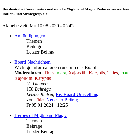
Die deutsche Community rund um die Might and Magic Reihe sowie weitere
Rollen- und Strategiespiele
Aktuelle Zeit: Mo 10.08.2026 - 05:45
Ankündigungen
Themen
Beiträge
Letzter Beitrag
Board-Nachrichten
Wichtige Informationen rund um das Board
Moderatoren:
Thies
,
mara
,
Xajorkith
,
Karyptis
,
Thies
,
mara
,
Xajorkith
,
Karyptis
51
Themen
158
Beiträge
Letzter Beitrag
Re: Board-Umstellung
von
Thies
Neuester Beitrag
Fr 05.01.2024 - 12:25
Heroes of Might and Magic
Themen
Beiträge
Letzter Beitrag