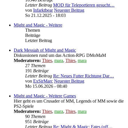
Letzter Beitrag
MOD für Teleportieren gesucht…
von
Infarktbear
Neuester Beitrag
So 21.12.2025 - 18:03
Might and Magic - Weitere
Themen
Beiträge
Letzter Beitrag
Dark Messiah of Might and Magic
Diskussionen rund um das Action-RPG DMoMaM
Moderatoren:
Thies
,
mara
,
Thies
,
mara
27
Themen
191
Beiträge
Letzter Beitrag
Re: Neues Futter Richtung Dar…
von
ExSirMarc
Neuester Beitrag
Mo 15.06.2026 - 08:40
Might and Magic - Weitere Games
Hier geht es um Crusader of MM, Legends of MM sowie die
PS2-Spiele
Moderatoren:
Thies
,
mara
,
Thies
,
mara
90
Themen
951
Beiträge
Letzter Beitrag
Re: Might & Magic: Fates (off…