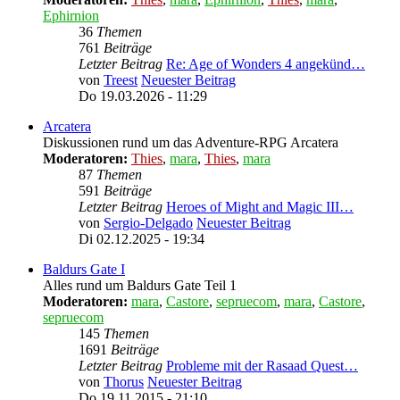
Ephirnion
36
Themen
761
Beiträge
Letzter Beitrag
Re: Age of Wonders 4 angekünd…
von
Treest
Neuester Beitrag
Do 19.03.2026 - 11:29
Arcatera
Diskussionen rund um das Adventure-RPG Arcatera
Moderatoren:
Thies
,
mara
,
Thies
,
mara
87
Themen
591
Beiträge
Letzter Beitrag
Heroes of Might and Magic III…
von
Sergio-Delgado
Neuester Beitrag
Di 02.12.2025 - 19:34
Baldurs Gate I
Alles rund um Baldurs Gate Teil 1
Moderatoren:
mara
,
Castore
,
sepruecom
,
mara
,
Castore
,
sepruecom
145
Themen
1691
Beiträge
Letzter Beitrag
Probleme mit der Rasaad Quest…
von
Thorus
Neuester Beitrag
Do 19.11.2015 - 21:10