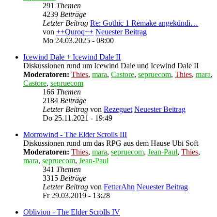
291
Themen
4239
Beiträge
Letzter Beitrag
Re: Gothic 1 Remake angekündi…
von
++Quroq++
Neuester Beitrag
Mo 24.03.2025 - 08:00
Icewind Dale + Icewind Dale II
Diskussionen rund um Icewind Dale und Icewind Dale II
Moderatoren:
Thies
,
mara
,
Castore
,
sepruecom
,
Thies
,
mara
,
Castore
,
sepruecom
166
Themen
2184
Beiträge
Letzter Beitrag
von
Rezeguet
Neuester Beitrag
Do 25.11.2021 - 19:49
Morrowind - The Elder Scrolls III
Diskussionen rund um das RPG aus dem Hause Ubi Soft
Moderatoren:
Thies
,
mara
,
sepruecom
,
Jean-Paul
,
Thies
,
mara
,
sepruecom
,
Jean-Paul
341
Themen
3315
Beiträge
Letzter Beitrag
von
FetterAhn
Neuester Beitrag
Fr 29.03.2019 - 13:28
Oblivion - The Elder Scrolls IV