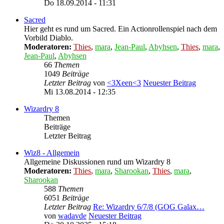
Do 18.09.2014 - 11:31
Sacred
Hier geht es rund um Sacred. Ein Actionrollenspiel nach dem
Vorbild Diablo.
Moderatoren:
Thies
,
mara
,
Jean-Paul
,
Abyhsen
,
Thies
,
mara
,
Jean-Paul
,
Abyhsen
66
Themen
1049
Beiträge
Letzter Beitrag
von
<3Xeen<3
Neuester Beitrag
Mi 13.08.2014 - 12:35
Wizardry 8
Themen
Beiträge
Letzter Beitrag
Wiz8 - Allgemein
Allgemeine Diskussionen rund um Wizardry 8
Moderatoren:
Thies
,
mara
,
Sharookan
,
Thies
,
mara
,
Sharookan
588
Themen
6051
Beiträge
Letzter Beitrag
Re: Wizardry 6/7/8 (GOG Galax…
von
wadavde
Neuester Beitrag