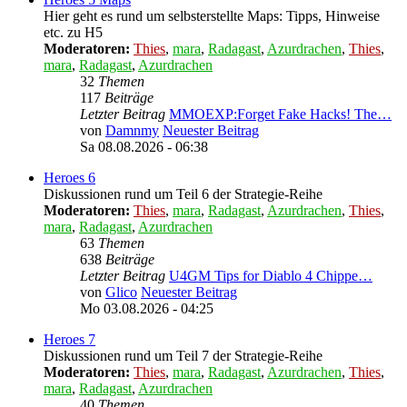
Hier geht es rund um selbsterstellte Maps: Tipps, Hinweise
etc. zu H5
Moderatoren:
Thies
,
mara
,
Radagast
,
Azurdrachen
,
Thies
,
mara
,
Radagast
,
Azurdrachen
32
Themen
117
Beiträge
Letzter Beitrag
MMOEXP:Forget Fake Hacks! The…
von
Damnmy
Neuester Beitrag
Sa 08.08.2026 - 06:38
Heroes 6
Diskussionen rund um Teil 6 der Strategie-Reihe
Moderatoren:
Thies
,
mara
,
Radagast
,
Azurdrachen
,
Thies
,
mara
,
Radagast
,
Azurdrachen
63
Themen
638
Beiträge
Letzter Beitrag
U4GM Tips for Diablo 4 Chippe…
von
Glico
Neuester Beitrag
Mo 03.08.2026 - 04:25
Heroes 7
Diskussionen rund um Teil 7 der Strategie-Reihe
Moderatoren:
Thies
,
mara
,
Radagast
,
Azurdrachen
,
Thies
,
mara
,
Radagast
,
Azurdrachen
40
Themen