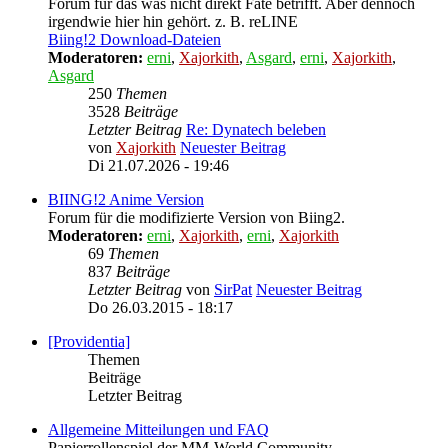
Forum für das was nicht direkt Fate betrifft. Aber dennoch
irgendwie hier hin gehört. z. B. reLINE
Biing!2 Download-Dateien
Moderatoren:
erni
,
Xajorkith
,
Asgard
,
erni
,
Xajorkith
,
Asgard
250
Themen
3528
Beiträge
Letzter Beitrag
Re: Dynatech beleben
von
Xajorkith
Neuester Beitrag
Di 21.07.2026 - 19:46
BIING!2 Anime Version
Forum für die modifizierte Version von Biing2.
Moderatoren:
erni
,
Xajorkith
,
erni
,
Xajorkith
69
Themen
837
Beiträge
Letzter Beitrag
von
SirPat
Neuester Beitrag
Do 26.03.2015 - 18:17
[Providentia]
Themen
Beiträge
Letzter Beitrag
Allgemeine Mitteilungen und FAQ
Papierrollenspiel der MM-World Community