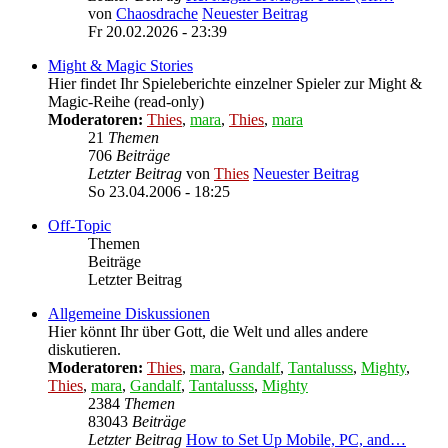
von
Chaosdrache
Neuester Beitrag
Fr 20.02.2026 - 23:39
Might & Magic Stories
Hier findet Ihr Spieleberichte einzelner Spieler zur Might &
Magic-Reihe (read-only)
Moderatoren:
Thies
,
mara
,
Thies
,
mara
21
Themen
706
Beiträge
Letzter Beitrag
von
Thies
Neuester Beitrag
So 23.04.2006 - 18:25
Off-Topic
Themen
Beiträge
Letzter Beitrag
Allgemeine Diskussionen
Hier könnt Ihr über Gott, die Welt und alles andere
diskutieren.
Moderatoren:
Thies
,
mara
,
Gandalf
,
Tantalusss
,
Mighty
,
Thies
,
mara
,
Gandalf
,
Tantalusss
,
Mighty
2384
Themen
83043
Beiträge
Letzter Beitrag
How to Set Up Mobile, PC, and…