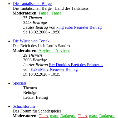
Die Tantalischen Berge
Die Tantalischen Berge - Land des Tantalusss
Moderatoren:
Fansal
,
Fansal
35
Themen
3443
Beiträge
Letzter Beitrag
von
king euba
Neuester Beitrag
Sa 18.02.2006 - 19:50
Die Wüste von Toriak
Das Reich des Lich Lord's Sandro
Moderatoren:
Abyhsen
,
Abyhsen
29
Themen
3003
Beiträge
Letzter Beitrag
Re: Dunkles Brett des Erinner…
von
ExSirMarc
Neuester Beitrag
Di 10.02.2026 - 10:35
Specials
Themen
Beiträge
Letzter Beitrag
Schachforum
Das Forum für Schachspieler
Moderatoren:
Thies
,
mara
,
Radagast
,
Thies
,
mara
,
Radagast