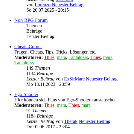
von
Lorenzo
Neuester Beitrag
So 20.07.2025 - 20:15
Non-RPG Forum
Themen
Beiträge
Letzter Beitrag
Cheats-Corner
Fragen, Cheats, Tips, Tricks, Lösungen etc.
Moderatoren:
Thies
,
mara
,
Tantalusss
,
Thies
,
mara
,
Tantalusss
149
Themen
1134
Beiträge
Letzter Beitrag
von
ExSirMarc
Neuester Beitrag
Mo 13.11.2023 - 23:59
Ego-Shooter
Hier können sich Fans von Ego-Shootern austauschen.
Moderatoren:
Thies
,
mara
,
Thies
,
mara
91
Themen
1184
Beiträge
Letzter Beitrag
von
Therak
Neuester Beitrag
Do 01.06.2017 - 23:04