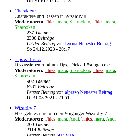
Do 30.10.2025 - 15:18
Charaktere
Charaktere und Rassen in Wizardry 8
Moderatoren:
Thies
,
mara
,
Sharookan
,
Thies
,
mara
,
Sharookan
237
Themen
2388
Beiträge
Letzter Beitrag
von
Lyrina
Neuester Beitrag
So 24.12.2023 - 20:17
Tips & Tricks
Diskussionen rund um Tips, Tricks, Lösungen etc.
Moderatoren:
Thies
,
mara
,
Sharookan
,
Thies
,
mara
,
Sharookan
902
Themen
6387
Beiträge
Letzter Beitrag
von
alprazo
Neuester Beitrag
Di 31.08.2021 - 21:51
Wizardry 7
Hier geht es rund um den Vorgänger Wizardry 7
Moderatoren:
Thies
,
mara
,
Andi
,
Thies
,
mara
,
Andi
260
Themen
2114
Beiträge
Letzter Beitrag
Star Map