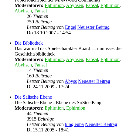
Moderatoren:
Ephirnion
,
Abyhsen
,
Fansal
,
Ephirnion
,
Abyhsen
,
Fansal
26
Themen
759
Beiträge
Letzter Beitrag
von
Engel
Neuester Beitrag
Do 18.10.2007 - 14:54
Die Bibliothek
Das war mal das Spielecharakter Board --- nun isses die
Geschichtsbibliothek
Moderatoren:
Ephirnion
,
Abyhsen
,
Fansal
,
Ephirnion
,
Abyhsen
,
Fansal
14
Themen
169
Beiträge
Letzter Beitrag
von
Abyss
Neuester Beitrag
Di 24.11.2009 - 17:24
Die Salische Ebene
Die Salische Ebene - Ebene des SirSteelKing
Moderatoren:
Ephirnion
,
Ephirnion
44
Themen
3915
Beiträge
Letzter Beitrag
von
king euba
Neuester Beitrag
Di 15.11.2005 - 18:41