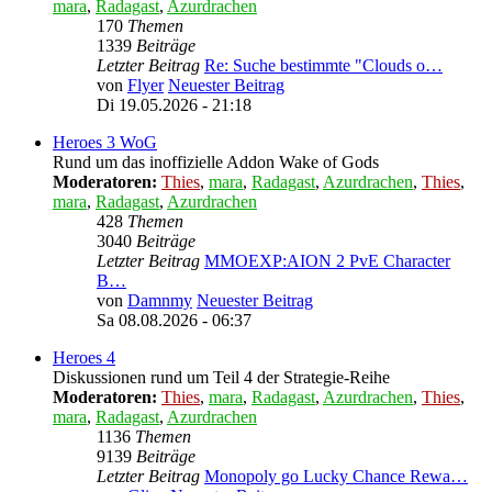
mara
,
Radagast
,
Azurdrachen
170
Themen
1339
Beiträge
Letzter Beitrag
Re: Suche bestimmte "Clouds o…
von
Flyer
Neuester Beitrag
Di 19.05.2026 - 21:18
Heroes 3 WoG
Rund um das inoffizielle Addon Wake of Gods
Moderatoren:
Thies
,
mara
,
Radagast
,
Azurdrachen
,
Thies
,
mara
,
Radagast
,
Azurdrachen
428
Themen
3040
Beiträge
Letzter Beitrag
MMOEXP:AION 2 PvE Character
B…
von
Damnmy
Neuester Beitrag
Sa 08.08.2026 - 06:37
Heroes 4
Diskussionen rund um Teil 4 der Strategie-Reihe
Moderatoren:
Thies
,
mara
,
Radagast
,
Azurdrachen
,
Thies
,
mara
,
Radagast
,
Azurdrachen
1136
Themen
9139
Beiträge
Letzter Beitrag
Monopoly go Lucky Chance Rewa…