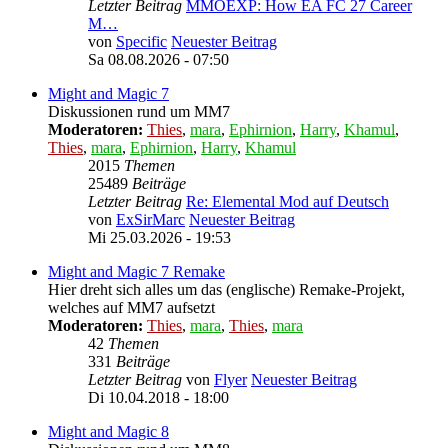
Letzter Beitrag
MMOEXP: How EA FC 27 Career
M…
von
Specific
Neuester Beitrag
Sa 08.08.2026 - 07:50
Might and Magic 7
Diskussionen rund um MM7
Moderatoren:
Thies
,
mara
,
Ephirnion
,
Harry
,
Khamul
,
Thies
,
mara
,
Ephirnion
,
Harry
,
Khamul
2015
Themen
25489
Beiträge
Letzter Beitrag
Re: Elemental Mod auf Deutsch
von
ExSirMarc
Neuester Beitrag
Mi 25.03.2026 - 19:53
Might and Magic 7 Remake
Hier dreht sich alles um das (englische) Remake-Projekt,
welches auf MM7 aufsetzt
Moderatoren:
Thies
,
mara
,
Thies
,
mara
42
Themen
331
Beiträge
Letzter Beitrag
von
Flyer
Neuester Beitrag
Di 10.04.2018 - 18:00
Might and Magic 8