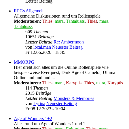
Letzter Beitrag
RPGs Allgemein
Allgemeine Diskussionen rund um Rollenspiele
Moderatoren:
Thies
,
mara
,
Tantalusss
,
Thies
,
mara
,
Tantalusss
669
Themen
10651
Beiträge
Letzter Beitrag
Re: Ambermoon
von
local.man
Neuester Beitrag
Fr 12.06.2026 - 18:45
MMORPG
Hier dreht sich alles um die Online-Rollenspiele wie
beispielsweise Everquest, Dark Age of Camelot, Ultima
Online und und und....
Moderatoren:
Thies
,
mara
,
Karyptis
,
Thies
,
mara
,
Karyptis
114
Themen
2015
Beiträge
Letzter Beitrag
Monsters & Memories
von
Lyrina
Neuester Beitrag
Fr 08.12.2023 - 10:04
Age of Wonders 1+2
Alles rund um Age of Wonders 1 und 2
Moderatoren:
Thies
,
mara
,
Ephirnion
,
Thies
,
mara
,