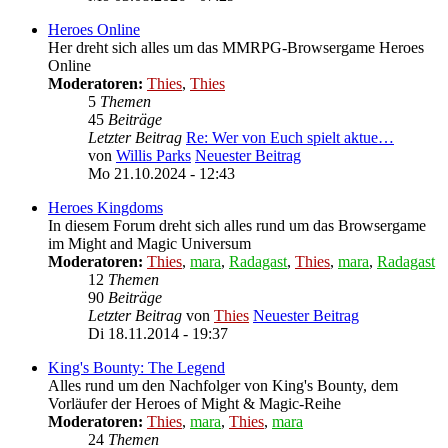
Heroes Online
Her dreht sich alles um das MMRPG-Browsergame Heroes
Online
Moderatoren:
Thies
,
Thies
5
Themen
45
Beiträge
Letzter Beitrag
Re: Wer von Euch spielt aktue…
von
Willis Parks
Neuester Beitrag
Mo 21.10.2024 - 12:43
Heroes Kingdoms
In diesem Forum dreht sich alles rund um das Browsergame
im Might and Magic Universum
Moderatoren:
Thies
,
mara
,
Radagast
,
Thies
,
mara
,
Radagast
12
Themen
90
Beiträge
Letzter Beitrag
von
Thies
Neuester Beitrag
Di 18.11.2014 - 19:37
King's Bounty: The Legend
Alles rund um den Nachfolger von King's Bounty, dem
Vorläufer der Heroes of Might & Magic-Reihe
Moderatoren:
Thies
,
mara
,
Thies
,
mara
24
Themen