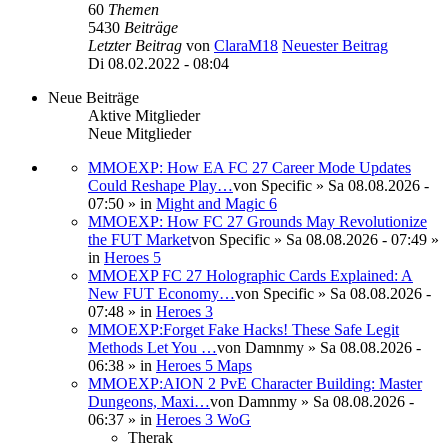
60
Themen
5430
Beiträge
Letzter Beitrag
von
ClaraM18
Neuester Beitrag
Di 08.02.2022 - 08:04
Neue Beiträge
Aktive Mitglieder
Neue Mitglieder
MMOEXP: How EA FC 27 Career Mode Updates
Could Reshape Play…
von
Specific
» Sa 08.08.2026 -
07:50 » in
Might and Magic 6
MMOEXP: How FC 27 Grounds May Revolutionize
the FUT Market
von
Specific
» Sa 08.08.2026 - 07:49 »
in
Heroes 5
MMOEXP FC 27 Holographic Cards Explained: A
New FUT Economy…
von
Specific
» Sa 08.08.2026 -
07:48 » in
Heroes 3
MMOEXP:Forget Fake Hacks! These Safe Legit
Methods Let You …
von
Damnmy
» Sa 08.08.2026 -
06:38 » in
Heroes 5 Maps
MMOEXP:AION 2 PvE Character Building: Master
Dungeons, Maxi…
von
Damnmy
» Sa 08.08.2026 -
06:37 » in
Heroes 3 WoG
Therak