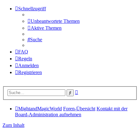
Schnellzugriff
Unbeantwortete Themen
Aktive Themen
Suche
FAQ
Regeln
Anmelden
Registrieren
Erweiterte
Suche
Suche
MightandMagicWorld
Foren-Übersicht
Kontakt mit der
Board-Administration aufnehmen
Zum Inhalt