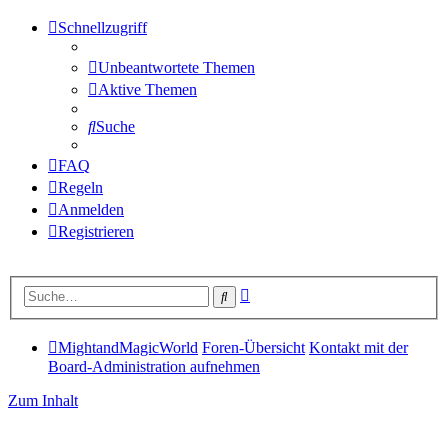
Schnellzugriff
Unbeantwortete Themen
Aktive Themen
Suche
FAQ
Regeln
Anmelden
Registrieren
Erweiterte
Suche
Suche
MightandMagicWorld
Foren-Übersicht
Kontakt mit der
Board-Administration aufnehmen
Zum Inhalt