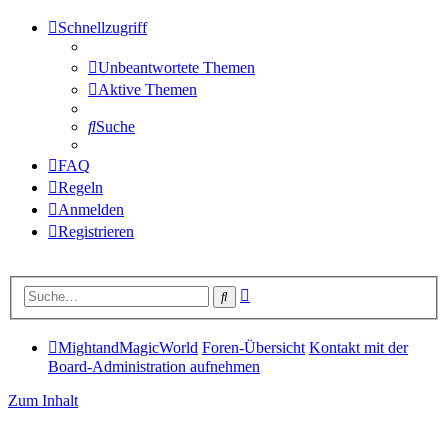
Schnellzugriff
Unbeantwortete Themen
Aktive Themen
Suche
FAQ
Regeln
Anmelden
Registrieren
Erweiterte
Suche
Suche
MightandMagicWorld
Foren-Übersicht
Kontakt mit der
Board-Administration aufnehmen
Zum Inhalt