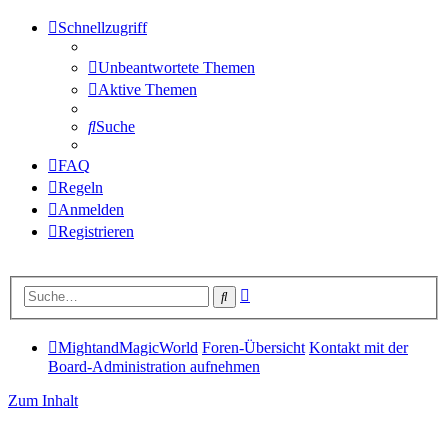
Schnellzugriff
Unbeantwortete Themen
Aktive Themen
Suche
FAQ
Regeln
Anmelden
Registrieren
Erweiterte
Suche
Suche
MightandMagicWorld
Foren-Übersicht
Kontakt mit der
Board-Administration aufnehmen
Zum Inhalt