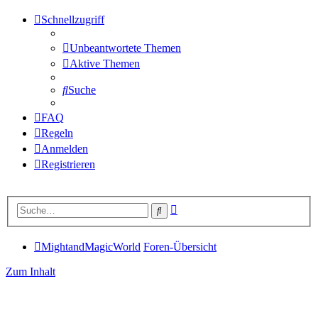
Schnellzugriff
Unbeantwortete Themen
Aktive Themen
Suche
FAQ
Regeln
Anmelden
Registrieren
Erweiterte
Suche
Suche
MightandMagicWorld
Foren-Übersicht
Zum Inhalt