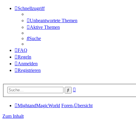
Schnellzugriff
Unbeantwortete Themen
Aktive Themen
Suche
FAQ
Regeln
Anmelden
Registrieren
Erweiterte
Suche
Suche
MightandMagicWorld
Foren-Übersicht
Zum Inhalt