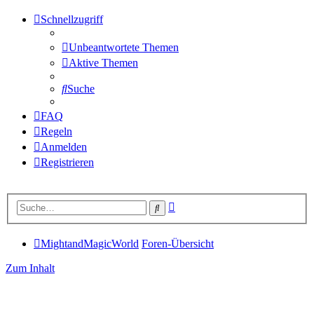
Schnellzugriff
Unbeantwortete Themen
Aktive Themen
Suche
FAQ
Regeln
Anmelden
Registrieren
Erweiterte
Suche
Suche
MightandMagicWorld
Foren-Übersicht
Zum Inhalt