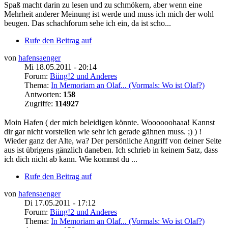
Spaß macht darin zu lesen und zu schmökern, aber wenn eine
Mehrheit anderer Meinung ist werde und muss ich mich der wohl
beugen. Das schachforum sehe ich ein, da ist scho...
Rufe den Beitrag auf
von
hafensaenger
Mi 18.05.2011 - 20:14
Forum:
Biing!2 und Anderes
Thema:
In Memoriam an Olaf... (Vormals: Wo ist Olaf?)
Antworten:
158
Zugriffe:
114927
Moin Hafen ( der mich beleidigen könnte. Woooooohaaa! Kannst
dir gar nicht vorstellen wie sehr ich gerade gähnen muss. ;) ) !
Wieder ganz der Alte, wa? Der persönliche Angriff von deiner Seite
aus ist übrigens gänzlich daneben. Ich schrieb in keinem Satz, dass
ich dich nicht ab kann. Wie kommst du ...
Rufe den Beitrag auf
von
hafensaenger
Di 17.05.2011 - 17:12
Forum:
Biing!2 und Anderes
Thema:
In Memoriam an Olaf... (Vormals: Wo ist Olaf?)