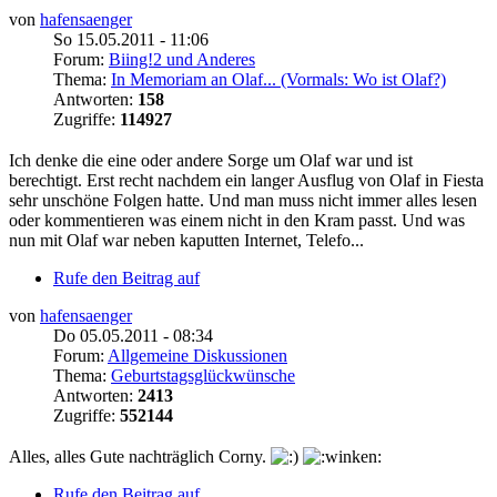
von
hafensaenger
So 15.05.2011 - 11:06
Forum:
Biing!2 und Anderes
Thema:
In Memoriam an Olaf... (Vormals: Wo ist Olaf?)
Antworten:
158
Zugriffe:
114927
Ich denke die eine oder andere Sorge um Olaf war und ist
berechtigt. Erst recht nachdem ein langer Ausflug von Olaf in Fiesta
sehr unschöne Folgen hatte. Und man muss nicht immer alles lesen
oder kommentieren was einem nicht in den Kram passt. Und was
nun mit Olaf war neben kaputten Internet, Telefo...
Rufe den Beitrag auf
von
hafensaenger
Do 05.05.2011 - 08:34
Forum:
Allgemeine Diskussionen
Thema:
Geburtstagsglückwünsche
Antworten:
2413
Zugriffe:
552144
Alles, alles Gute nachträglich Corny.
Rufe den Beitrag auf