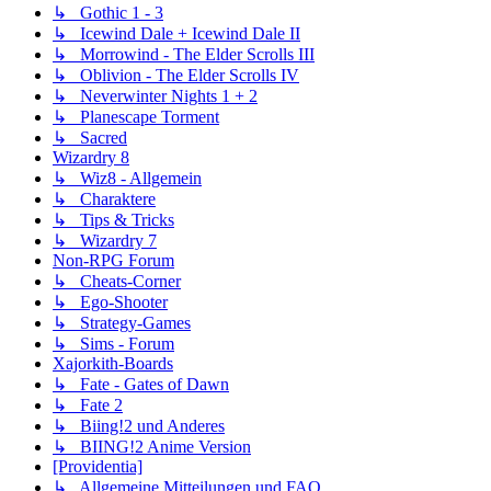
↳ Gothic 1 - 3
↳ Icewind Dale + Icewind Dale II
↳ Morrowind - The Elder Scrolls III
↳ Oblivion - The Elder Scrolls IV
↳ Neverwinter Nights 1 + 2
↳ Planescape Torment
↳ Sacred
Wizardry 8
↳ Wiz8 - Allgemein
↳ Charaktere
↳ Tips & Tricks
↳ Wizardry 7
Non-RPG Forum
↳ Cheats-Corner
↳ Ego-Shooter
↳ Strategy-Games
↳ Sims - Forum
Xajorkith-Boards
↳ Fate - Gates of Dawn
↳ Fate 2
↳ Biing!2 und Anderes
↳ BIING!2 Anime Version
[Providentia]
↳ Allgemeine Mitteilungen und FAQ