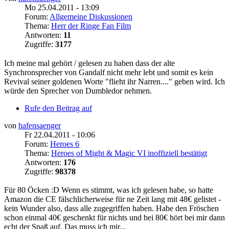
Mo 25.04.2011 - 13:09
Forum:
Allgemeine Diskussionen
Thema:
Herr der Ringe Fan Film
Antworten:
11
Zugriffe:
3177
Ich meine mal gehört / gelesen zu haben dass der alte
Synchronsprecher von Gandalf nicht mehr lebt und somit es kein
Revival seiner goldenen Worte "flieht ihr Narren...." geben wird. Ich
würde den Sprecher von Dumbledor nehmen.
Rufe den Beitrag auf
von
hafensaenger
Fr 22.04.2011 - 10:06
Forum:
Heroes 6
Thema:
Heroes of Might & Magic VI inoffiziell bestätigt
Antworten:
176
Zugriffe:
98378
Für 80 Öcken :D Wenn es stimmt, was ich gelesen habe, so hatte
Amazon die CE fälschlicherweise für ne Zeit lang mit 48€ gelistet -
kein Wunder also, dass alle zugegriffen haben. Habe den Fröschen
schon einmal 40€ geschenkt für nichts und bei 80€ hört bei mir dann
echt der Spaß auf. Das muss ich mir...