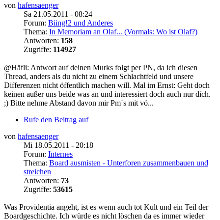
von
hafensaenger
Sa 21.05.2011 - 08:24
Forum:
Biing!2 und Anderes
Thema:
In Memoriam an Olaf... (Vormals: Wo ist Olaf?)
Antworten:
158
Zugriffe:
114927
@Häfli: Antwort auf deinen Murks folgt per PN, da ich diesen
Thread, anders als du nicht zu einem Schlachtfeld und unsere
Differenzen nicht öffentlich machen will. Mal im Ernst: Geht doch
keinen außer uns beide was an und interessiert doch auch nur dich.
;) Bitte nehme Abstand davon mir Pm´s mit vö...
Rufe den Beitrag auf
von
hafensaenger
Mi 18.05.2011 - 20:18
Forum:
Internes
Thema:
Board ausmisten - Unterforen zusammenbauen und
streichen
Antworten:
73
Zugriffe:
53615
Was Providentia angeht, ist es wenn auch tot Kult und ein Teil der
Boardgeschichte. Ich würde es nicht löschen da es immer wieder