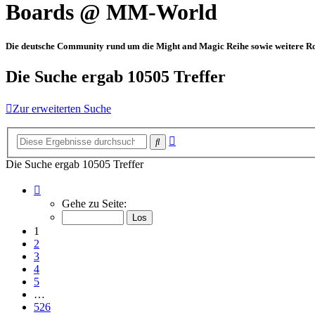
Boards @ MM-World
Die deutsche Community rund um die Might and Magic Reihe sowie weitere Rol
Die Suche ergab 10505 Treffer
Zur erweiterten Suche
Erweiterte
Suche
Suche
Die Suche ergab 10505 Treffer
Seite
1
Gehe zu Seite:
von
526
1
2
3
4
5
…
526