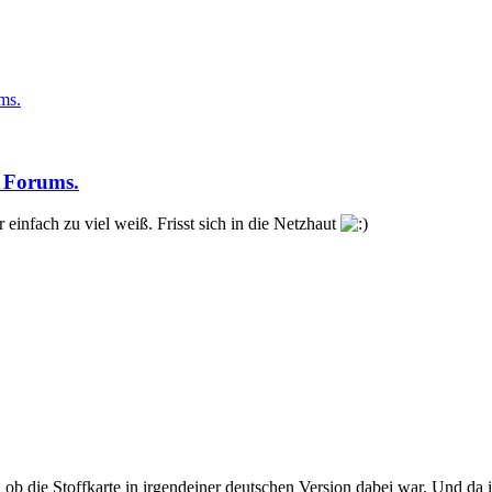
ms.
s Forums.
r einfach zu viel weiß. Frisst sich in die Netzhaut
ob die Stoffkarte in irgendeiner deutschen Version dabei war. Und da ic