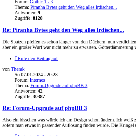
Forum:
Gothic 1 - 3
Thema:
Piranha Bytes geht den Weg alles Irdischen...
Antworten:
9
Zugriffe:
8128
Re: Piranha Bytes geht den Weg alles Irdischen...
Die Spatzen pfeifen es schon länger von den Dächern, nun verdichten s
aber ein großer Wurf war nicht mehr zu erwarten. Götterdämmerung w
Rufe den Beitrag auf
von
Therak
So 07.01.2024 - 20:28
Forum:
Internes
Thema:
Forum-Upgrade auf phpBB 3
Antworten:
42
Zugriffe:
30387
Re: Forum-Upgrade auf phpBB 3
Also ein bisschen was würde ich am Design schon ändern. Ich weiß z
sofern man etwas in passender Auflösung finden würde. Die Kringel u