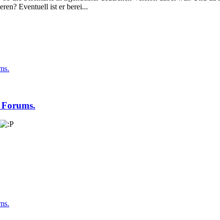
en? Eventuell ist er berei...
ms.
s Forums.
ms.