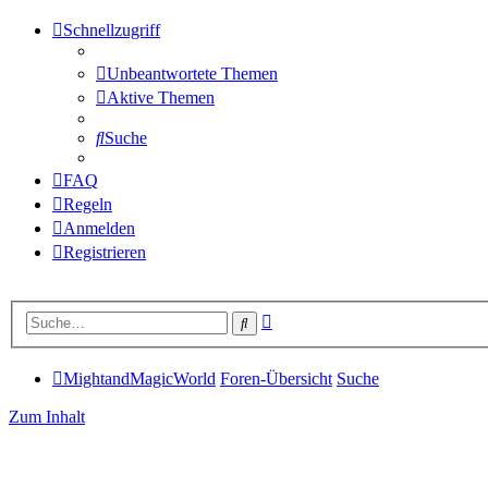
Schnellzugriff
Unbeantwortete Themen
Aktive Themen
Suche
FAQ
Regeln
Anmelden
Registrieren
Erweiterte
Suche
Suche
MightandMagicWorld
Foren-Übersicht
Suche
Zum Inhalt