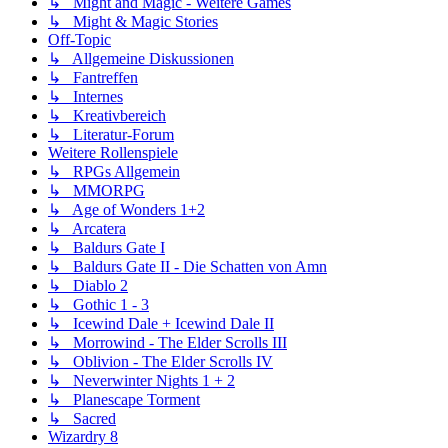
↳ Might and Magic - Weitere Games
↳ Might & Magic Stories
Off-Topic
↳ Allgemeine Diskussionen
↳ Fantreffen
↳ Internes
↳ Kreativbereich
↳ Literatur-Forum
Weitere Rollenspiele
↳ RPGs Allgemein
↳ MMORPG
↳ Age of Wonders 1+2
↳ Arcatera
↳ Baldurs Gate I
↳ Baldurs Gate II - Die Schatten von Amn
↳ Diablo 2
↳ Gothic 1 - 3
↳ Icewind Dale + Icewind Dale II
↳ Morrowind - The Elder Scrolls III
↳ Oblivion - The Elder Scrolls IV
↳ Neverwinter Nights 1 + 2
↳ Planescape Torment
↳ Sacred
Wizardry 8