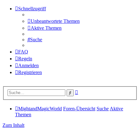
Schnellzugriff
Unbeantwortete Themen
Aktive Themen
Suche
FAQ
Regeln
Anmelden
Registrieren
Erweiterte
Suche
Suche
MightandMagicWorld
Foren-Übersicht
Suche
Aktive
Themen
Zum Inhalt