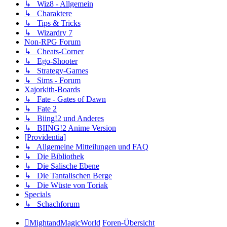
↳ Wiz8 - Allgemein
↳ Charaktere
↳ Tips & Tricks
↳ Wizardry 7
Non-RPG Forum
↳ Cheats-Corner
↳ Ego-Shooter
↳ Strategy-Games
↳ Sims - Forum
Xajorkith-Boards
↳ Fate - Gates of Dawn
↳ Fate 2
↳ Biing!2 und Anderes
↳ BIING!2 Anime Version
[Providentia]
↳ Allgemeine Mitteilungen und FAQ
↳ Die Bibliothek
↳ Die Salische Ebene
↳ Die Tantalischen Berge
↳ Die Wüste von Toriak
Specials
↳ Schachforum
MightandMagicWorld
Foren-Übersicht