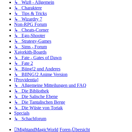
↳ Wiz8 - Allgemein
↳ Charaktere
↳ Tips & Tricks
↳ Wizardry 7
Non-RPG Forum
↳ Cheats-Corner
↳ Ego-Shooter
↳ Strategy-Games
↳ Sims - Forum
Xajorkith-Boards
↳ Fate - Gates of Dawn
↳ Fate 2
↳ Biing!2 und Anderes
↳ BIING!2 Anime Version
[Providentia]
↳ Allgemeine Mitteilungen und FAQ
↳ Die Bibliothek
↳ Die Salische Ebene
↳ Die Tantalischen Berge
↳ Die Wüste von Toriak
Specials
↳ Schachforum
MightandMagicWorld
Foren-Übersicht