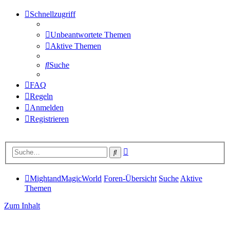
Schnellzugriff
Unbeantwortete Themen
Aktive Themen
Suche
FAQ
Regeln
Anmelden
Registrieren
Erweiterte
Suche
Suche
MightandMagicWorld
Foren-Übersicht
Suche
Aktive
Themen
Zum Inhalt