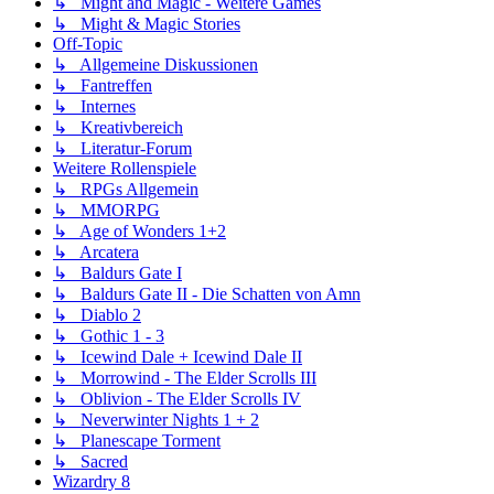
↳ Might and Magic - Weitere Games
↳ Might & Magic Stories
Off-Topic
↳ Allgemeine Diskussionen
↳ Fantreffen
↳ Internes
↳ Kreativbereich
↳ Literatur-Forum
Weitere Rollenspiele
↳ RPGs Allgemein
↳ MMORPG
↳ Age of Wonders 1+2
↳ Arcatera
↳ Baldurs Gate I
↳ Baldurs Gate II - Die Schatten von Amn
↳ Diablo 2
↳ Gothic 1 - 3
↳ Icewind Dale + Icewind Dale II
↳ Morrowind - The Elder Scrolls III
↳ Oblivion - The Elder Scrolls IV
↳ Neverwinter Nights 1 + 2
↳ Planescape Torment
↳ Sacred
Wizardry 8