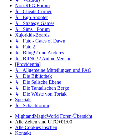
Non-RPG Forum
↳ Cheats-Corner
↳ Ego-Shooter
↳ Strategy-Games
↳ Sims - Forum
Xajorkith-Boards
↳ Fate - Gates of Dawn
↳ Fate 2
↳ Biing!2 und Anderes
↳ BIING!2 Anime Version
[Providentia]
↳ Allgemeine Mitteilungen und FAQ
↳ Die Bibliothek
↳ Die Salische Ebene
↳ Die Tantalischen Berge
↳ Die Wüste von Toriak
Specials
↳ Schachforum
MightandMagicWorld
Foren-Übersicht
Alle Zeiten sind
UTC+01:00
Alle Cookies löschen
Kontakt