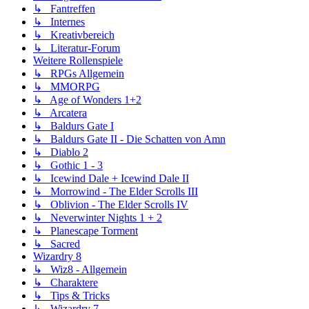
↳ Fantreffen
↳ Internes
↳ Kreativbereich
↳ Literatur-Forum
Weitere Rollenspiele
↳ RPGs Allgemein
↳ MMORPG
↳ Age of Wonders 1+2
↳ Arcatera
↳ Baldurs Gate I
↳ Baldurs Gate II - Die Schatten von Amn
↳ Diablo 2
↳ Gothic 1 - 3
↳ Icewind Dale + Icewind Dale II
↳ Morrowind - The Elder Scrolls III
↳ Oblivion - The Elder Scrolls IV
↳ Neverwinter Nights 1 + 2
↳ Planescape Torment
↳ Sacred
Wizardry 8
↳ Wiz8 - Allgemein
↳ Charaktere
↳ Tips & Tricks
↳ Wizardry 7