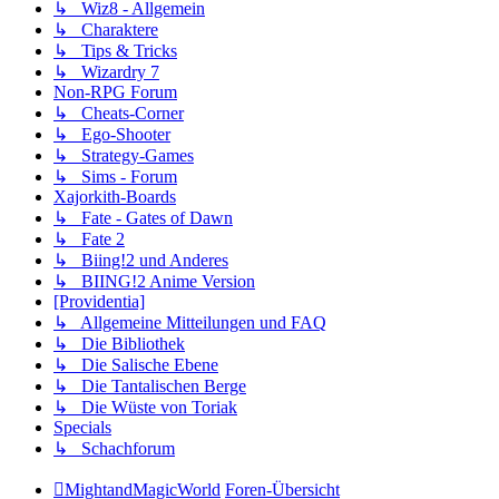
↳ Wiz8 - Allgemein
↳ Charaktere
↳ Tips & Tricks
↳ Wizardry 7
Non-RPG Forum
↳ Cheats-Corner
↳ Ego-Shooter
↳ Strategy-Games
↳ Sims - Forum
Xajorkith-Boards
↳ Fate - Gates of Dawn
↳ Fate 2
↳ Biing!2 und Anderes
↳ BIING!2 Anime Version
[Providentia]
↳ Allgemeine Mitteilungen und FAQ
↳ Die Bibliothek
↳ Die Salische Ebene
↳ Die Tantalischen Berge
↳ Die Wüste von Toriak
Specials
↳ Schachforum
MightandMagicWorld
Foren-Übersicht