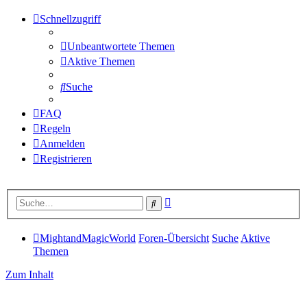
Schnellzugriff
Unbeantwortete Themen
Aktive Themen
Suche
FAQ
Regeln
Anmelden
Registrieren
Erweiterte
Suche
Suche
MightandMagicWorld
Foren-Übersicht
Suche
Aktive
Themen
Zum Inhalt