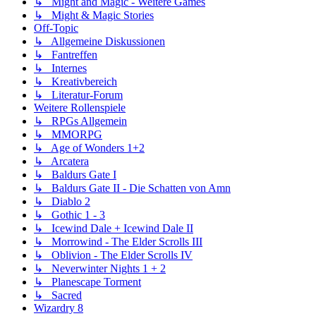
↳ Might and Magic - Weitere Games
↳ Might & Magic Stories
Off-Topic
↳ Allgemeine Diskussionen
↳ Fantreffen
↳ Internes
↳ Kreativbereich
↳ Literatur-Forum
Weitere Rollenspiele
↳ RPGs Allgemein
↳ MMORPG
↳ Age of Wonders 1+2
↳ Arcatera
↳ Baldurs Gate I
↳ Baldurs Gate II - Die Schatten von Amn
↳ Diablo 2
↳ Gothic 1 - 3
↳ Icewind Dale + Icewind Dale II
↳ Morrowind - The Elder Scrolls III
↳ Oblivion - The Elder Scrolls IV
↳ Neverwinter Nights 1 + 2
↳ Planescape Torment
↳ Sacred
Wizardry 8