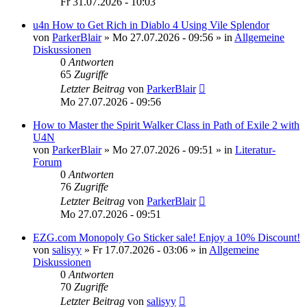
Fr 31.07.2026 - 10:03
u4n How to Get Rich in Diablo 4 Using Vile Splendor
von
ParkerBlair
»
Mo 27.07.2026 - 09:56
» in
Allgemeine
Diskussionen
0
Antworten
65
Zugriffe
Letzter Beitrag
von
ParkerBlair
Mo 27.07.2026 - 09:56
How to Master the Spirit Walker Class in Path of Exile 2 with
U4N
von
ParkerBlair
»
Mo 27.07.2026 - 09:51
» in
Literatur-
Forum
0
Antworten
76
Zugriffe
Letzter Beitrag
von
ParkerBlair
Mo 27.07.2026 - 09:51
EZG.com Monopoly Go Sticker sale! Enjoy a 10% Discount!
von
salisyy
»
Fr 17.07.2026 - 03:06
» in
Allgemeine
Diskussionen
0
Antworten
70
Zugriffe
Letzter Beitrag
von
salisyy