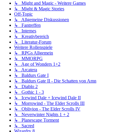
↳ Might and Magic - Weitere Games
↳ Might & Magic Stories
Off-Topic
↳ Allgemeine Diskussionen
↳ Fantreffen
↳ Internes
↳ Kreativbereich
↳ Literatur-Forum
Weitere Rollenspiele
↳ RPGs Allgemein
↳ MMORPG
↳ Age of Wonders 1+2
↳ Arcatera
↳ Baldurs Gate I
↳ Baldurs Gate II - Die Schatten von Amn
↳ Diablo 2
↳ Gothic 1 - 3
↳ Icewind Dale + Icewind Dale II
↳ Morrowind - The Elder Scrolls III
↳ Oblivion - The Elder Scrolls IV
↳ Neverwinter Nights 1 + 2
↳ Planescape Torment
↳ Sacred
Wizardry 8