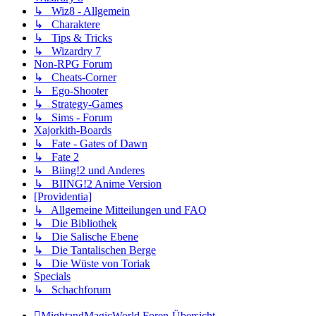
↳ Wiz8 - Allgemein
↳ Charaktere
↳ Tips & Tricks
↳ Wizardry 7
Non-RPG Forum
↳ Cheats-Corner
↳ Ego-Shooter
↳ Strategy-Games
↳ Sims - Forum
Xajorkith-Boards
↳ Fate - Gates of Dawn
↳ Fate 2
↳ Biing!2 und Anderes
↳ BIING!2 Anime Version
[Providentia]
↳ Allgemeine Mitteilungen und FAQ
↳ Die Bibliothek
↳ Die Salische Ebene
↳ Die Tantalischen Berge
↳ Die Wüste von Toriak
Specials
↳ Schachforum
MightandMagicWorld
Foren-Übersicht