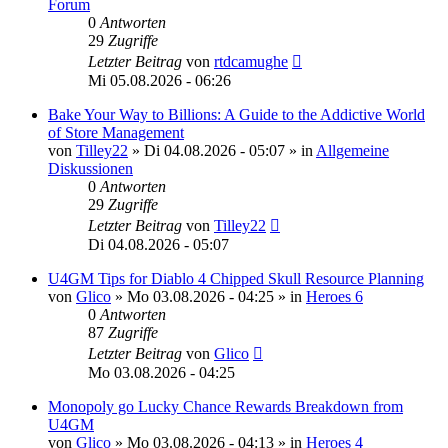
Forum
0
Antworten
29
Zugriffe
Letzter Beitrag
von
rtdcamughe
Mi 05.08.2026 - 06:26
Bake Your Way to Billions: A Guide to the Addictive World
of Store Management
von
Tilley22
»
Di 04.08.2026 - 05:07
» in
Allgemeine
Diskussionen
0
Antworten
29
Zugriffe
Letzter Beitrag
von
Tilley22
Di 04.08.2026 - 05:07
U4GM Tips for Diablo 4 Chipped Skull Resource Planning
von
Glico
»
Mo 03.08.2026 - 04:25
» in
Heroes 6
0
Antworten
87
Zugriffe
Letzter Beitrag
von
Glico
Mo 03.08.2026 - 04:25
Monopoly go Lucky Chance Rewards Breakdown from
U4GM
von
Glico
»
Mo 03.08.2026 - 04:13
» in
Heroes 4