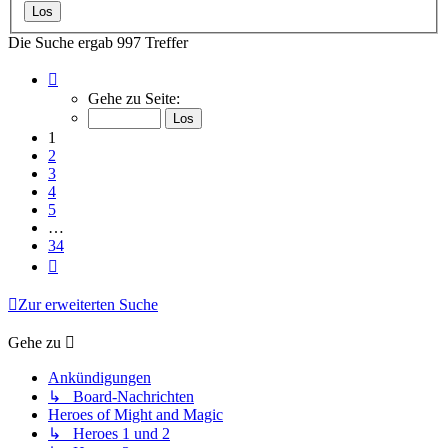
Die Suche ergab 997 Treffer
Seite
1
Gehe zu Seite:
von
34
1
2
3
4
5
…
34
Nächste
Zur erweiterten Suche
Gehe zu
Ankündigungen
↳ Board-Nachrichten
Heroes of Might and Magic
↳ Heroes 1 und 2