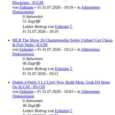
Blueprints - IGGM
von
Ephraim
»
Fr 31.07.2026 - 10:19
» in
Allgemeine
Diskussionen
0
Antworten
51
Zugriffe
Letzter Beitrag
von
Ephraim
Fr 31.07.2026 - 10:19
MLB The Show 26 Championship Series Update! Get Cheap
& Free Stubs | IGGM
von
Ephraim
»
Fr 31.07.2026 - 10:12
» in
Allgemeine
Diskussionen
0
Antworten
46
Zugriffe
Letzter Beitrag
von
Ephraim
Fr 31.07.2026 - 10:12
Diablo 4 Patch 3.1.2 Live! New Build Meta, Grab D4 Items
On IGGM - 8% Off
von
Ephraim
»
Fr 31.07.2026 - 10:03
» in
Allgemeine
Diskussionen
0
Antworten
46
Zugriffe
Letzter Beitrag
von
Ephraim