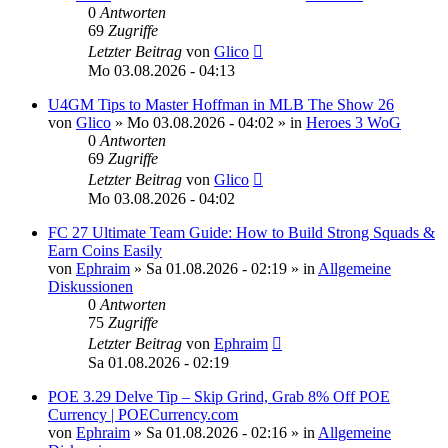
0
Antworten
69
Zugriffe
Letzter Beitrag
von
Glico
Mo 03.08.2026 - 04:13
U4GM Tips to Master Hoffman in MLB The Show 26
von
Glico
»
Mo 03.08.2026 - 04:02
» in
Heroes 3 WoG
0
Antworten
69
Zugriffe
Letzter Beitrag
von
Glico
Mo 03.08.2026 - 04:02
FC 27 Ultimate Team Guide: How to Build Strong Squads &
Earn Coins Easily
von
Ephraim
»
Sa 01.08.2026 - 02:19
» in
Allgemeine
Diskussionen
0
Antworten
75
Zugriffe
Letzter Beitrag
von
Ephraim
Sa 01.08.2026 - 02:19
POE 3.29 Delve Tip – Skip Grind, Grab 8% Off POE
Currency | POECurrency.com
von
Ephraim
»
Sa 01.08.2026 - 02:16
» in
Allgemeine