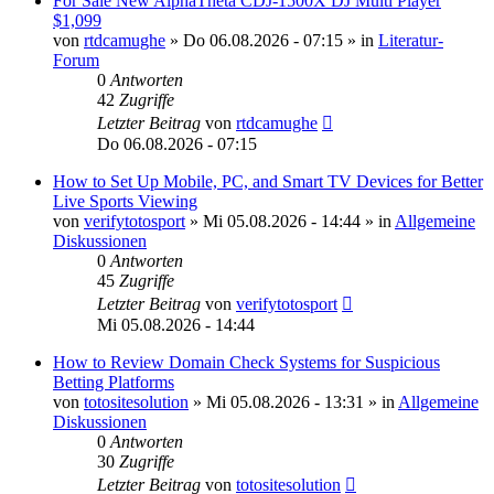
For Sale New AlphaTheta CDJ-1500X DJ Multi Player
$1,099
von
rtdcamughe
»
Do 06.08.2026 - 07:15
» in
Literatur-
Forum
0
Antworten
42
Zugriffe
Letzter Beitrag
von
rtdcamughe
Do 06.08.2026 - 07:15
How to Set Up Mobile, PC, and Smart TV Devices for Better
Live Sports Viewing
von
verifytotosport
»
Mi 05.08.2026 - 14:44
» in
Allgemeine
Diskussionen
0
Antworten
45
Zugriffe
Letzter Beitrag
von
verifytotosport
Mi 05.08.2026 - 14:44
How to Review Domain Check Systems for Suspicious
Betting Platforms
von
totositesolution
»
Mi 05.08.2026 - 13:31
» in
Allgemeine
Diskussionen
0
Antworten
30
Zugriffe
Letzter Beitrag
von
totositesolution