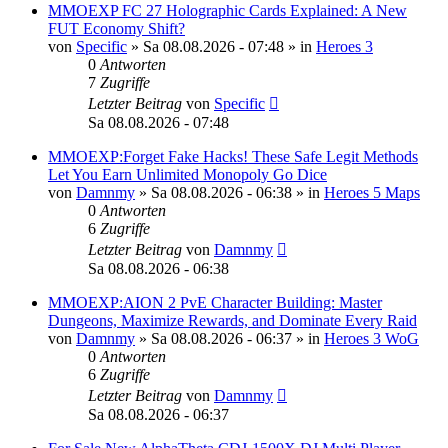
MMOEXP FC 27 Holographic Cards Explained: A New
FUT Economy Shift?
von
Specific
»
Sa 08.08.2026 - 07:48
» in
Heroes 3
0
Antworten
7
Zugriffe
Letzter Beitrag
von
Specific
Sa 08.08.2026 - 07:48
MMOEXP:Forget Fake Hacks! These Safe Legit Methods
Let You Earn Unlimited Monopoly Go Dice
von
Damnmy
»
Sa 08.08.2026 - 06:38
» in
Heroes 5 Maps
0
Antworten
6
Zugriffe
Letzter Beitrag
von
Damnmy
Sa 08.08.2026 - 06:38
MMOEXP:AION 2 PvE Character Building: Master
Dungeons, Maximize Rewards, and Dominate Every Raid
von
Damnmy
»
Sa 08.08.2026 - 06:37
» in
Heroes 3 WoG
0
Antworten
6
Zugriffe
Letzter Beitrag
von
Damnmy
Sa 08.08.2026 - 06:37