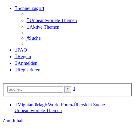
Schnellzugriff
Unbeantwortete Themen
Aktive Themen
Suche
FAQ
Regeln
Anmelden
Registrieren
Erweiterte
Suche
Suche
MightandMagicWorld
Foren-Übersicht
Suche
Unbeantwortete Themen
Zum Inhalt