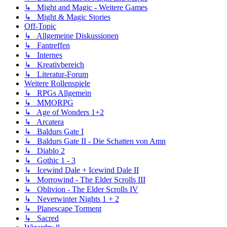
↳ Might and Magic - Weitere Games
↳ Might & Magic Stories
Off-Topic
↳ Allgemeine Diskussionen
↳ Fantreffen
↳ Internes
↳ Kreativbereich
↳ Literatur-Forum
Weitere Rollenspiele
↳ RPGs Allgemein
↳ MMORPG
↳ Age of Wonders 1+2
↳ Arcatera
↳ Baldurs Gate I
↳ Baldurs Gate II - Die Schatten von Amn
↳ Diablo 2
↳ Gothic 1 - 3
↳ Icewind Dale + Icewind Dale II
↳ Morrowind - The Elder Scrolls III
↳ Oblivion - The Elder Scrolls IV
↳ Neverwinter Nights 1 + 2
↳ Planescape Torment
↳ Sacred