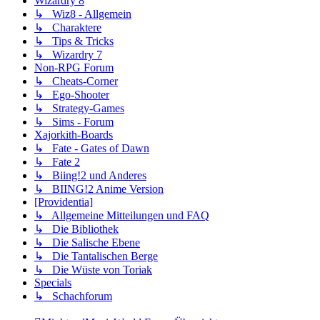
Wizardry 8
↳ Wiz8 - Allgemein
↳ Charaktere
↳ Tips & Tricks
↳ Wizardry 7
Non-RPG Forum
↳ Cheats-Corner
↳ Ego-Shooter
↳ Strategy-Games
↳ Sims - Forum
Xajorkith-Boards
↳ Fate - Gates of Dawn
↳ Fate 2
↳ Biing!2 und Anderes
↳ BIING!2 Anime Version
[Providentia]
↳ Allgemeine Mitteilungen und FAQ
↳ Die Bibliothek
↳ Die Salische Ebene
↳ Die Tantalischen Berge
↳ Die Wüste von Toriak
Specials
↳ Schachforum