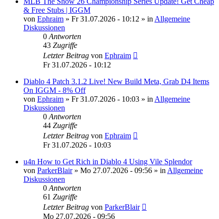
MLB The Show 26 Championship Series Update! Get Cheap
& Free Stubs | IGGM
von
Ephraim
»
Fr 31.07.2026 - 10:12
» in
Allgemeine
Diskussionen
0
Antworten
43
Zugriffe
Letzter Beitrag
von
Ephraim
Fr 31.07.2026 - 10:12
Diablo 4 Patch 3.1.2 Live! New Build Meta, Grab D4 Items
On IGGM - 8% Off
von
Ephraim
»
Fr 31.07.2026 - 10:03
» in
Allgemeine
Diskussionen
0
Antworten
44
Zugriffe
Letzter Beitrag
von
Ephraim
Fr 31.07.2026 - 10:03
u4n How to Get Rich in Diablo 4 Using Vile Splendor
von
ParkerBlair
»
Mo 27.07.2026 - 09:56
» in
Allgemeine
Diskussionen
0
Antworten
61
Zugriffe
Letzter Beitrag
von
ParkerBlair
Mo 27.07.2026 - 09:56