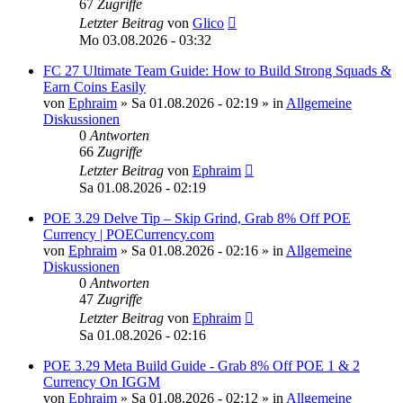
67
Zugriffe
Letzter Beitrag
von
Glico
Mo 03.08.2026 - 03:32
FC 27 Ultimate Team Guide: How to Build Strong Squads &
Earn Coins Easily
von
Ephraim
»
Sa 01.08.2026 - 02:19
» in
Allgemeine
Diskussionen
0
Antworten
66
Zugriffe
Letzter Beitrag
von
Ephraim
Sa 01.08.2026 - 02:19
POE 3.29 Delve Tip – Skip Grind, Grab 8% Off POE
Currency | POECurrency.com
von
Ephraim
»
Sa 01.08.2026 - 02:16
» in
Allgemeine
Diskussionen
0
Antworten
47
Zugriffe
Letzter Beitrag
von
Ephraim
Sa 01.08.2026 - 02:16
POE 3.29 Meta Build Guide - Grab 8% Off POE 1 & 2
Currency On IGGM
von
Ephraim
»
Sa 01.08.2026 - 02:12
» in
Allgemeine