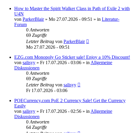
How to Master the Spirit Walker Class in Path of Exile 2 with
U4N
von
ParkerBlair
»
Mo 27.07.2026 - 09:51
» in
Literatur-
Forum
0
Antworten
69
Zugriffe
Letzter Beitrag
von
ParkerBlair
Mo 27.07.2026 - 09:51
EZG.com Monopoly Go Sticker sale! Enjoy a 10% Discount!
von
salisyy
»
Fr 17.07.2026 - 03:06
» in
Allgemeine
Diskussionen
0
Antworten
69
Zugriffe
Letzter Beitrag
von
salisyy
Fr 17.07.2026 - 03:06
POECurrency.com PoE 2 Currency Sale! Get the Currency
Easily
von
salisyy
»
Fr 17.07.2026 - 02:56
» in
Allgemeine
Diskussionen
0
Antworten
64
Zugriffe