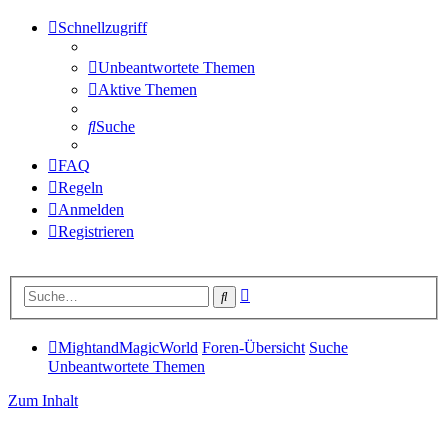
Schnellzugriff
Unbeantwortete Themen
Aktive Themen
Suche
FAQ
Regeln
Anmelden
Registrieren
Erweiterte
Suche
Suche
MightandMagicWorld
Foren-Übersicht
Suche
Unbeantwortete Themen
Zum Inhalt