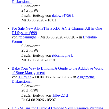
Diskussionen
0
Antworten
24
Zugriffe
Letzter Beitrag
von
datowa4756
Mi 05.08.2026 - 10:01
For Sale New AlphaTheta XDJ-AN 2-Channel All-in-One
DJ System $699
von
rtdcamughe
»
Mi 05.08.2026 - 06:26
» in
Literatur-
Forum
0
Antworten
25
Zugriffe
Letzter Beitrag
von
rtdcamughe
Mi 05.08.2026 - 06:26
Bake Your Way to Billions: A Guide to the Addictive World
of Store Management
von
Tilley22
»
Di 04.08.2026 - 05:07
» in
Allgemeine
Diskussionen
0
Antworten
28
Zugriffe
Letzter Beitrag
von
Tilley22
Di 04.08.2026 - 05:07
U4GM Tips for Diablo 4 Chipped Skull Resource Planning