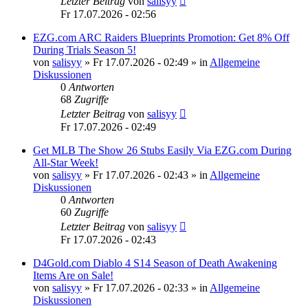
Letzter Beitrag
von
salisyy
Fr 17.07.2026 - 02:56
EZG.com ARC Raiders Blueprints Promotion: Get 8% Off
During Trials Season 5!
von
salisyy
»
Fr 17.07.2026 - 02:49
» in
Allgemeine
Diskussionen
0
Antworten
68
Zugriffe
Letzter Beitrag
von
salisyy
Fr 17.07.2026 - 02:49
Get MLB The Show 26 Stubs Easily Via EZG.com During
All-Star Week!
von
salisyy
»
Fr 17.07.2026 - 02:43
» in
Allgemeine
Diskussionen
0
Antworten
60
Zugriffe
Letzter Beitrag
von
salisyy
Fr 17.07.2026 - 02:43
D4Gold.com Diablo 4 S14 Season of Death Awakening
Items Are on Sale!
von
salisyy
»
Fr 17.07.2026 - 02:33
» in
Allgemeine
Diskussionen