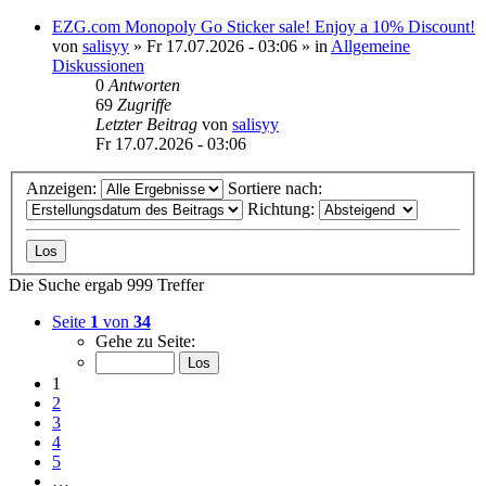
EZG.com Monopoly Go Sticker sale! Enjoy a 10% Discount!
von
salisyy
»
Fr 17.07.2026 - 03:06
» in
Allgemeine
Diskussionen
0
Antworten
69
Zugriffe
Letzter Beitrag
von
salisyy
Fr 17.07.2026 - 03:06
Anzeigen:
Sortiere nach:
Richtung:
Die Suche ergab 999 Treffer
Seite
1
von
34
Gehe zu Seite:
1
2
3
4
5
…