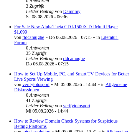
0
Antworten
3
Zugriffe
Letzter Beitrag
von
Damnmy
Sa 08.08.2026 - 06:36
For Sale New AlphaTheta CDJ-1500X DJ Multi Player
$1,099
von
rtdcamughe
»
Do 06.08.2026 - 07:15
» in
Literatur-
Forum
0
Antworten
35
Zugriffe
Letzter Beitrag
von
rtdcamughe
Do 06.08.2026 - 07:15
How to Set Up Mobile, PC, and Smart TV Devices for Better
Live Sports Viewing
von
verifytotosport
»
Mi 05.08.2026 - 14:44
» in
Allgemeine
Diskussionen
0
Antworten
41
Zugriffe
Letzter Beitrag
von
verifytotosport
Mi 05.08.2026 - 14:44
How to Review Domain Check Systems for Suspicious
Betting Platforms
von
totositesolution
»
Mi 05.08.2026 - 13:31
» in
Allgemeine