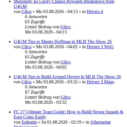
Monopoly go Lucky Chance Rewards Breakdown from
U4GM
von
Glico
»
Mo 03.08.2026 - 04:13
» in
Heroes 4
0
Antworten
63
Zugriffe
Letzter Beitrag
von
Glico
Mo 03.08.2026 - 04:13
U4GM Tips to Master Hoffman in MLB The Show 26
von
Glico
»
Mo 03.08.2026 - 04:02
» in
Heroes 3 WoG
0
Antworten
63
Zugriffe
Letzter Beitrag
von
Glico
Mo 03.08.2026 - 04:02
U4GM Tips to Build Around Devers in MLB The Show 26
von
Glico
»
Mo 03.08.2026 - 03:32
» in
Heroes 3 Maps
0
Antworten
67
Zugriffe
Letzter Beitrag
von
Glico
Mo 03.08.2026 - 03:32
FC 27 Ultimate Team Guide: How to Build Strong Squads &
Earn Coins Easily
von
Ephraim
»
Sa 01.08.2026 - 02:19
» in
Allgemeine