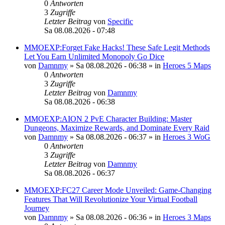
0
Antworten
3
Zugriffe
Letzter Beitrag
von
Specific
Sa 08.08.2026 - 07:48
MMOEXP:Forget Fake Hacks! These Safe Legit Methods
Let You Earn Unlimited Monopoly Go Dice
von
Damnmy
»
Sa 08.08.2026 - 06:38
» in
Heroes 5 Maps
0
Antworten
3
Zugriffe
Letzter Beitrag
von
Damnmy
Sa 08.08.2026 - 06:38
MMOEXP:AION 2 PvE Character Building: Master
Dungeons, Maximize Rewards, and Dominate Every Raid
von
Damnmy
»
Sa 08.08.2026 - 06:37
» in
Heroes 3 WoG
0
Antworten
3
Zugriffe
Letzter Beitrag
von
Damnmy
Sa 08.08.2026 - 06:37
MMOEXP:FC27 Career Mode Unveiled: Game-Changing
Features That Will Revolutionize Your Virtual Football
Journey
von
Damnmy
»
Sa 08.08.2026 - 06:36
» in
Heroes 3 Maps