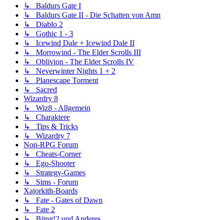
↳ Baldurs Gate I
↳ Baldurs Gate II - Die Schatten von Amn
↳ Diablo 2
↳ Gothic 1 - 3
↳ Icewind Dale + Icewind Dale II
↳ Morrowind - The Elder Scrolls III
↳ Oblivion - The Elder Scrolls IV
↳ Neverwinter Nights 1 + 2
↳ Planescape Torment
↳ Sacred
Wizardry 8
↳ Wiz8 - Allgemein
↳ Charaktere
↳ Tips & Tricks
↳ Wizardry 7
Non-RPG Forum
↳ Cheats-Corner
↳ Ego-Shooter
↳ Strategy-Games
↳ Sims - Forum
Xajorkith-Boards
↳ Fate - Gates of Dawn
↳ Fate 2
↳ Biing!2 und Anderes