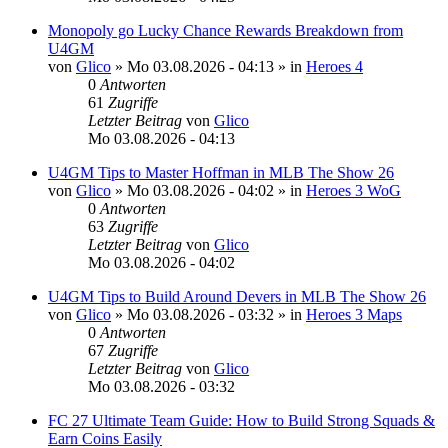
Monopoly go Lucky Chance Rewards Breakdown from
U4GM
von
Glico
»
Mo 03.08.2026 - 04:13
» in
Heroes 4
0
Antworten
61
Zugriffe
Letzter Beitrag
von
Glico
Mo 03.08.2026 - 04:13
U4GM Tips to Master Hoffman in MLB The Show 26
von
Glico
»
Mo 03.08.2026 - 04:02
» in
Heroes 3 WoG
0
Antworten
63
Zugriffe
Letzter Beitrag
von
Glico
Mo 03.08.2026 - 04:02
U4GM Tips to Build Around Devers in MLB The Show 26
von
Glico
»
Mo 03.08.2026 - 03:32
» in
Heroes 3 Maps
0
Antworten
67
Zugriffe
Letzter Beitrag
von
Glico
Mo 03.08.2026 - 03:32
FC 27 Ultimate Team Guide: How to Build Strong Squads &
Earn Coins Easily