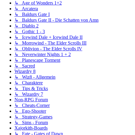
↳ Age of Wonders 1+2
↳ Arcatera
↳ Baldurs Gate I
↳ Baldurs Gate II - Die Schatten von Amn
↳ Diablo 2
↳ Gothic 1 - 3
↳ Icewind Dale + Icewind Dale II
↳ Morrowind - The Elder Scrolls III
↳ Oblivion - The Elder Scrolls IV
↳ Neverwinter Nights 1 + 2
↳ Planescape Torment
↳ Sacred
Wizardry 8
↳ Wiz8 - Allgemein
↳ Charaktere
↳ Tips & Tricks
↳ Wizardry 7
Non-RPG Forum
↳ Cheats-Corner
↳ Ego-Shooter
↳ Strategy-Games
↳ Sims - Forum
Xajorkith-Boards
↳ Fate - Gates of Dawn