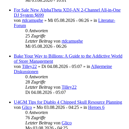
Mi 05.08.2026 - 10:01
For Sale New AlphaTheta XDJ-AN 2-Channel All-in-One
DJ System $699
von
rtdcamughe
»
Mi 05.08.2026 - 06:26
» in
Literatur-
Forum
0
Antworten
25
Zugriffe
Letzter Beitrag
von
rtdcamughe
Mi 05.08.2026 - 06:26
Bake Your Way to Billions: A Guide to the Addictive World
of Store Management
von
Tilley22
»
Di 04.08.2026 - 05:07
» in
Allgemeine
Diskussionen
0
Antworten
28
Zugriffe
Letzter Beitrag
von
Tilley22
Di 04.08.2026 - 05:07
U4GM Tips for Diablo 4 Chipped Skull Resource Planning
von
Glico
»
Mo 03.08.2026 - 04:25
» in
Heroes 6
0
Antworten
76
Zugriffe
Letzter Beitrag
von
Glico
Mo 03.08.2026 - 04:25