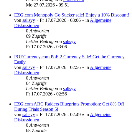
Mo 27.07.2026 - 09:51
EZG.com Monopoly Go Sticker sale! Enjoy a 10% Discount!
von
salisyy
»
Fr 17.07.2026 - 03:06
» in
Allgemeine
Diskussionen
0
Antworten
69
Zugriffe
Letzter Beitrag
von
salisyy
Fr 17.07.2026 - 03:06
POECurrency.com PoE 2 Currency Sale! Get the Currency
Easily
von
salisyy
»
Fr 17.07.2026 - 02:56
» in
Allgemeine
Diskussionen
0
Antworten
64
Zugriffe
Letzter Beitrag
von
salisyy
Fr 17.07.2026 - 02:56
EZG.com ARC Raiders Blueprints Promotion: Get 8% Off
During Trials Season 5!
von
salisyy
»
Fr 17.07.2026 - 02:49
» in
Allgemeine
Diskussionen
0
Antworten
68
Zugriffe