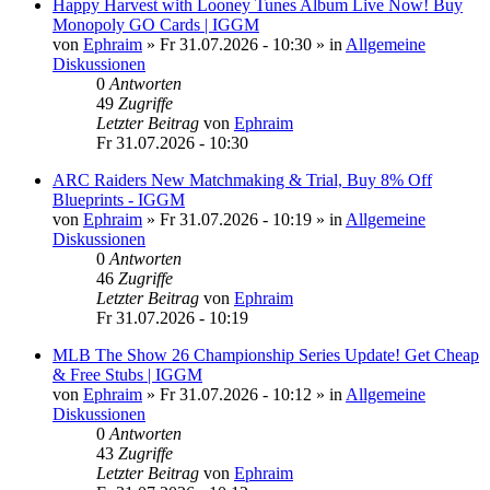
Happy Harvest with Looney Tunes Album Live Now! Buy
Monopoly GO Cards | IGGM
von
Ephraim
»
Fr 31.07.2026 - 10:30
» in
Allgemeine
Diskussionen
0
Antworten
49
Zugriffe
Letzter Beitrag
von
Ephraim
Fr 31.07.2026 - 10:30
ARC Raiders New Matchmaking & Trial, Buy 8% Off
Blueprints - IGGM
von
Ephraim
»
Fr 31.07.2026 - 10:19
» in
Allgemeine
Diskussionen
0
Antworten
46
Zugriffe
Letzter Beitrag
von
Ephraim
Fr 31.07.2026 - 10:19
MLB The Show 26 Championship Series Update! Get Cheap
& Free Stubs | IGGM
von
Ephraim
»
Fr 31.07.2026 - 10:12
» in
Allgemeine
Diskussionen
0
Antworten
43
Zugriffe
Letzter Beitrag
von
Ephraim