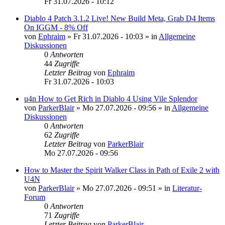
Fr 31.07.2026 - 10:12
Diablo 4 Patch 3.1.2 Live! New Build Meta, Grab D4 Items
On IGGM - 8% Off
von
Ephraim
»
Fr 31.07.2026 - 10:03
» in
Allgemeine
Diskussionen
0
Antworten
44
Zugriffe
Letzter Beitrag
von
Ephraim
Fr 31.07.2026 - 10:03
u4n How to Get Rich in Diablo 4 Using Vile Splendor
von
ParkerBlair
»
Mo 27.07.2026 - 09:56
» in
Allgemeine
Diskussionen
0
Antworten
62
Zugriffe
Letzter Beitrag
von
ParkerBlair
Mo 27.07.2026 - 09:56
How to Master the Spirit Walker Class in Path of Exile 2 with
U4N
von
ParkerBlair
»
Mo 27.07.2026 - 09:51
» in
Literatur-
Forum
0
Antworten
71
Zugriffe
Letzter Beitrag
von
ParkerBlair