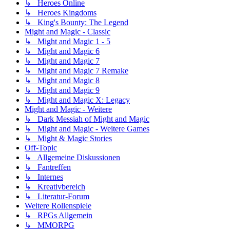
↳ Heroes Online
↳ Heroes Kingdoms
↳ King's Bounty: The Legend
Might and Magic - Classic
↳ Might and Magic 1 - 5
↳ Might and Magic 6
↳ Might and Magic 7
↳ Might and Magic 7 Remake
↳ Might and Magic 8
↳ Might and Magic 9
↳ Might and Magic X: Legacy
Might and Magic - Weitere
↳ Dark Messiah of Might and Magic
↳ Might and Magic - Weitere Games
↳ Might & Magic Stories
Off-Topic
↳ Allgemeine Diskussionen
↳ Fantreffen
↳ Internes
↳ Kreativbereich
↳ Literatur-Forum
Weitere Rollenspiele
↳ RPGs Allgemein
↳ MMORPG