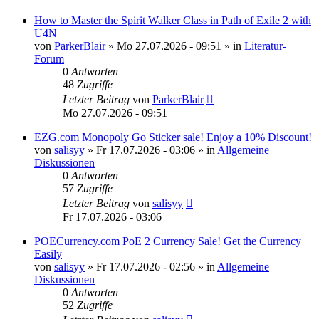
How to Master the Spirit Walker Class in Path of Exile 2 with
U4N
von
ParkerBlair
»
Mo 27.07.2026 - 09:51
» in
Literatur-
Forum
0
Antworten
48
Zugriffe
Letzter Beitrag
von
ParkerBlair
Mo 27.07.2026 - 09:51
EZG.com Monopoly Go Sticker sale! Enjoy a 10% Discount!
von
salisyy
»
Fr 17.07.2026 - 03:06
» in
Allgemeine
Diskussionen
0
Antworten
57
Zugriffe
Letzter Beitrag
von
salisyy
Fr 17.07.2026 - 03:06
POECurrency.com PoE 2 Currency Sale! Get the Currency
Easily
von
salisyy
»
Fr 17.07.2026 - 02:56
» in
Allgemeine
Diskussionen
0
Antworten
52
Zugriffe