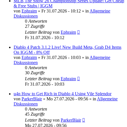
MLB The Show 26 Championship Series Update! Get Cheap
& Free Stubs | IGGM
von
Ephraim
»
Fr 31.07.2026 - 10:12
» in
Allgemeine
Diskussionen
0
Antworten
27
Zugriffe
Letzter Beitrag
von
Ephraim
Fr 31.07.2026 - 10:12
Diablo 4 Patch 3.1.2 Live! New Build Meta, Grab D4 Items
On IGGM - 8% Off
von
Ephraim
»
Fr 31.07.2026 - 10:03
» in
Allgemeine
Diskussionen
0
Antworten
30
Zugriffe
Letzter Beitrag
von
Ephraim
Fr 31.07.2026 - 10:03
u4n How to Get Rich in Diablo 4 Using Vile Splendor
von
ParkerBlair
»
Mo 27.07.2026 - 09:56
» in
Allgemeine
Diskussionen
0
Antworten
45
Zugriffe
Letzter Beitrag
von
ParkerBlair
Mo 27.07.2026 - 09:56