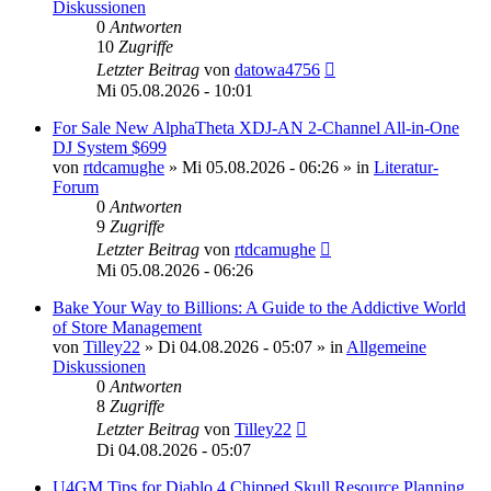
Diskussionen
0
Antworten
10
Zugriffe
Letzter Beitrag
von
datowa4756
Mi 05.08.2026 - 10:01
For Sale New AlphaTheta XDJ-AN 2-Channel All-in-One
DJ System $699
von
rtdcamughe
»
Mi 05.08.2026 - 06:26
» in
Literatur-
Forum
0
Antworten
9
Zugriffe
Letzter Beitrag
von
rtdcamughe
Mi 05.08.2026 - 06:26
Bake Your Way to Billions: A Guide to the Addictive World
of Store Management
von
Tilley22
»
Di 04.08.2026 - 05:07
» in
Allgemeine
Diskussionen
0
Antworten
8
Zugriffe
Letzter Beitrag
von
Tilley22
Di 04.08.2026 - 05:07
U4GM Tips for Diablo 4 Chipped Skull Resource Planning