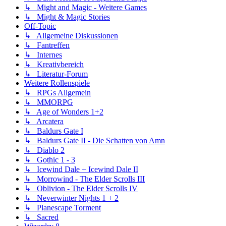
↳ Might and Magic - Weitere Games
↳ Might & Magic Stories
Off-Topic
↳ Allgemeine Diskussionen
↳ Fantreffen
↳ Internes
↳ Kreativbereich
↳ Literatur-Forum
Weitere Rollenspiele
↳ RPGs Allgemein
↳ MMORPG
↳ Age of Wonders 1+2
↳ Arcatera
↳ Baldurs Gate I
↳ Baldurs Gate II - Die Schatten von Amn
↳ Diablo 2
↳ Gothic 1 - 3
↳ Icewind Dale + Icewind Dale II
↳ Morrowind - The Elder Scrolls III
↳ Oblivion - The Elder Scrolls IV
↳ Neverwinter Nights 1 + 2
↳ Planescape Torment
↳ Sacred