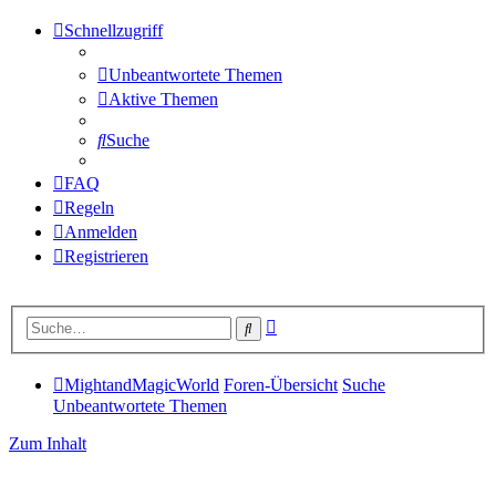
Schnellzugriff
Unbeantwortete Themen
Aktive Themen
Suche
FAQ
Regeln
Anmelden
Registrieren
Erweiterte
Suche
Suche
MightandMagicWorld
Foren-Übersicht
Suche
Unbeantwortete Themen
Zum Inhalt