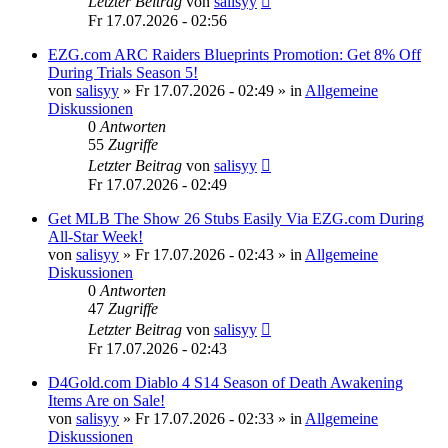
Letzter Beitrag
von
salisyy
Fr 17.07.2026 - 02:56
EZG.com ARC Raiders Blueprints Promotion: Get 8% Off
During Trials Season 5!
von
salisyy
»
Fr 17.07.2026 - 02:49
» in
Allgemeine
Diskussionen
0
Antworten
55
Zugriffe
Letzter Beitrag
von
salisyy
Fr 17.07.2026 - 02:49
Get MLB The Show 26 Stubs Easily Via EZG.com During
All-Star Week!
von
salisyy
»
Fr 17.07.2026 - 02:43
» in
Allgemeine
Diskussionen
0
Antworten
47
Zugriffe
Letzter Beitrag
von
salisyy
Fr 17.07.2026 - 02:43
D4Gold.com Diablo 4 S14 Season of Death Awakening
Items Are on Sale!
von
salisyy
»
Fr 17.07.2026 - 02:33
» in
Allgemeine
Diskussionen