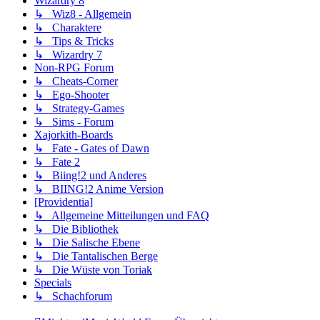
Wizardry 8
↳ Wiz8 - Allgemein
↳ Charaktere
↳ Tips & Tricks
↳ Wizardry 7
Non-RPG Forum
↳ Cheats-Corner
↳ Ego-Shooter
↳ Strategy-Games
↳ Sims - Forum
Xajorkith-Boards
↳ Fate - Gates of Dawn
↳ Fate 2
↳ Biing!2 und Anderes
↳ BIING!2 Anime Version
[Providentia]
↳ Allgemeine Mitteilungen und FAQ
↳ Die Bibliothek
↳ Die Salische Ebene
↳ Die Tantalischen Berge
↳ Die Wüste von Toriak
Specials
↳ Schachforum