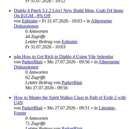
Fr 31.07.2026 - 10:12
Diablo 4 Patch 3.1.2 Live! New Build Meta, Grab D4 Items
On IGGM - 8% Off
von
Ephraim
»
Fr 31.07.2026 - 10:03
» in
Allgemeine
Diskussionen
0
Antworten
44
Zugriffe
Letzter Beitrag
von
Ephraim
Fr 31.07.2026 - 10:03
u4n How to Get Rich in Diablo 4 Using Vile Splendor
von
ParkerBlair
»
Mo 27.07.2026 - 09:56
» in
Allgemeine
Diskussionen
0
Antworten
62
Zugriffe
Letzter Beitrag
von
ParkerBlair
Mo 27.07.2026 - 09:56
How to Master the Spirit Walker Class in Path of Exile 2 with
U4N
von
ParkerBlair
»
Mo 27.07.2026 - 09:51
» in
Literatur-
Forum
0
Antworten
71
Zugriffe
Letzter Beitrag
von
ParkerBlair