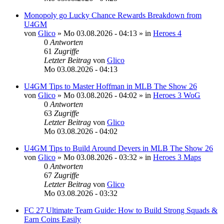
Monopoly go Lucky Chance Rewards Breakdown from
U4GM
von
Glico
»
Mo 03.08.2026 - 04:13
» in
Heroes 4
0
Antworten
61
Zugriffe
Letzter Beitrag
von
Glico
Mo 03.08.2026 - 04:13
U4GM Tips to Master Hoffman in MLB The Show 26
von
Glico
»
Mo 03.08.2026 - 04:02
» in
Heroes 3 WoG
0
Antworten
63
Zugriffe
Letzter Beitrag
von
Glico
Mo 03.08.2026 - 04:02
U4GM Tips to Build Around Devers in MLB The Show 26
von
Glico
»
Mo 03.08.2026 - 03:32
» in
Heroes 3 Maps
0
Antworten
67
Zugriffe
Letzter Beitrag
von
Glico
Mo 03.08.2026 - 03:32
FC 27 Ultimate Team Guide: How to Build Strong Squads &
Earn Coins Easily