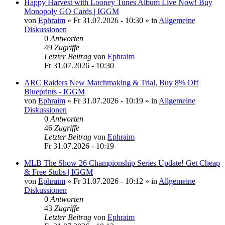
Happy Harvest with Looney Tunes Album Live Now! Buy
Monopoly GO Cards | IGGM
von
Ephraim
»
Fr 31.07.2026 - 10:30
» in
Allgemeine
Diskussionen
0
Antworten
49
Zugriffe
Letzter Beitrag
von
Ephraim
Fr 31.07.2026 - 10:30
ARC Raiders New Matchmaking & Trial, Buy 8% Off
Blueprints - IGGM
von
Ephraim
»
Fr 31.07.2026 - 10:19
» in
Allgemeine
Diskussionen
0
Antworten
46
Zugriffe
Letzter Beitrag
von
Ephraim
Fr 31.07.2026 - 10:19
MLB The Show 26 Championship Series Update! Get Cheap
& Free Stubs | IGGM
von
Ephraim
»
Fr 31.07.2026 - 10:12
» in
Allgemeine
Diskussionen
0
Antworten
43
Zugriffe
Letzter Beitrag
von
Ephraim