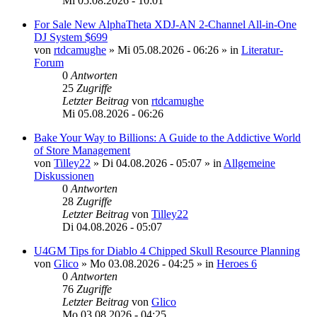
Mi 05.08.2026 - 10:01
For Sale New AlphaTheta XDJ-AN 2-Channel All-in-One
DJ System $699
von
rtdcamughe
»
Mi 05.08.2026 - 06:26
» in
Literatur-
Forum
0
Antworten
25
Zugriffe
Letzter Beitrag
von
rtdcamughe
Mi 05.08.2026 - 06:26
Bake Your Way to Billions: A Guide to the Addictive World
of Store Management
von
Tilley22
»
Di 04.08.2026 - 05:07
» in
Allgemeine
Diskussionen
0
Antworten
28
Zugriffe
Letzter Beitrag
von
Tilley22
Di 04.08.2026 - 05:07
U4GM Tips for Diablo 4 Chipped Skull Resource Planning
von
Glico
»
Mo 03.08.2026 - 04:25
» in
Heroes 6
0
Antworten
76
Zugriffe
Letzter Beitrag
von
Glico
Mo 03.08.2026 - 04:25