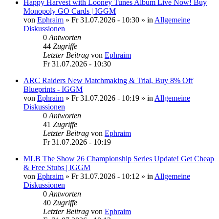
Happy Harvest with Looney Tunes Album Live Now! Buy
Monopoly GO Cards | IGGM
von
Ephraim
»
Fr 31.07.2026 - 10:30
» in
Allgemeine
Diskussionen
0
Antworten
44
Zugriffe
Letzter Beitrag
von
Ephraim
Fr 31.07.2026 - 10:30
ARC Raiders New Matchmaking & Trial, Buy 8% Off
Blueprints - IGGM
von
Ephraim
»
Fr 31.07.2026 - 10:19
» in
Allgemeine
Diskussionen
0
Antworten
41
Zugriffe
Letzter Beitrag
von
Ephraim
Fr 31.07.2026 - 10:19
MLB The Show 26 Championship Series Update! Get Cheap
& Free Stubs | IGGM
von
Ephraim
»
Fr 31.07.2026 - 10:12
» in
Allgemeine
Diskussionen
0
Antworten
40
Zugriffe
Letzter Beitrag
von
Ephraim