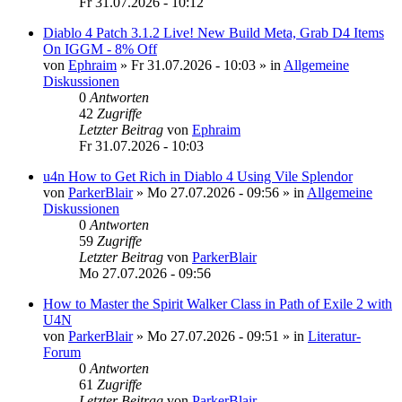
Fr 31.07.2026 - 10:12
Diablo 4 Patch 3.1.2 Live! New Build Meta, Grab D4 Items
On IGGM - 8% Off
von
Ephraim
»
Fr 31.07.2026 - 10:03
» in
Allgemeine
Diskussionen
0
Antworten
42
Zugriffe
Letzter Beitrag
von
Ephraim
Fr 31.07.2026 - 10:03
u4n How to Get Rich in Diablo 4 Using Vile Splendor
von
ParkerBlair
»
Mo 27.07.2026 - 09:56
» in
Allgemeine
Diskussionen
0
Antworten
59
Zugriffe
Letzter Beitrag
von
ParkerBlair
Mo 27.07.2026 - 09:56
How to Master the Spirit Walker Class in Path of Exile 2 with
U4N
von
ParkerBlair
»
Mo 27.07.2026 - 09:51
» in
Literatur-
Forum
0
Antworten
61
Zugriffe
Letzter Beitrag
von
ParkerBlair