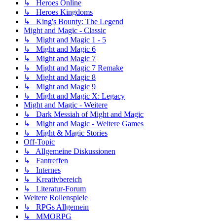
↳ Heroes Online
↳ Heroes Kingdoms
↳ King's Bounty: The Legend
Might and Magic - Classic
↳ Might and Magic 1 - 5
↳ Might and Magic 6
↳ Might and Magic 7
↳ Might and Magic 7 Remake
↳ Might and Magic 8
↳ Might and Magic 9
↳ Might and Magic X: Legacy
Might and Magic - Weitere
↳ Dark Messiah of Might and Magic
↳ Might and Magic - Weitere Games
↳ Might & Magic Stories
Off-Topic
↳ Allgemeine Diskussionen
↳ Fantreffen
↳ Internes
↳ Kreativbereich
↳ Literatur-Forum
Weitere Rollenspiele
↳ RPGs Allgemein
↳ MMORPG