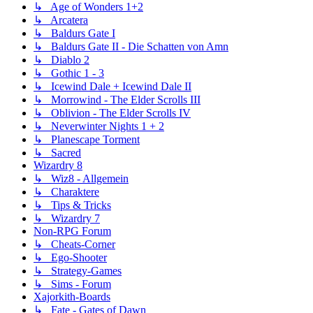
↳ Age of Wonders 1+2
↳ Arcatera
↳ Baldurs Gate I
↳ Baldurs Gate II - Die Schatten von Amn
↳ Diablo 2
↳ Gothic 1 - 3
↳ Icewind Dale + Icewind Dale II
↳ Morrowind - The Elder Scrolls III
↳ Oblivion - The Elder Scrolls IV
↳ Neverwinter Nights 1 + 2
↳ Planescape Torment
↳ Sacred
Wizardry 8
↳ Wiz8 - Allgemein
↳ Charaktere
↳ Tips & Tricks
↳ Wizardry 7
Non-RPG Forum
↳ Cheats-Corner
↳ Ego-Shooter
↳ Strategy-Games
↳ Sims - Forum
Xajorkith-Boards
↳ Fate - Gates of Dawn