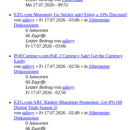
Mo 27.07.2026 - 09:51
EZG.com Monopoly Go Sticker sale! Enjoy a 10% Discount!
von
salisyy
»
Fr 17.07.2026 - 03:06
» in
Allgemeine
Diskussionen
0
Antworten
66
Zugriffe
Letzter Beitrag
von
salisyy
Fr 17.07.2026 - 03:06
POECurrency.com PoE 2 Currency Sale! Get the Currency
Easily
von
salisyy
»
Fr 17.07.2026 - 02:56
» in
Allgemeine
Diskussionen
0
Antworten
60
Zugriffe
Letzter Beitrag
von
salisyy
Fr 17.07.2026 - 02:56
EZG.com ARC Raiders Blueprints Promotion: Get 8% Off
During Trials Season 5!
von
salisyy
»
Fr 17.07.2026 - 02:49
» in
Allgemeine
Diskussionen
0
Antworten
66
Zugriffe