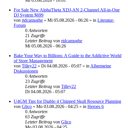
Mi 05.08.2026 - 10:01
For Sale New AlphaTheta XDJ-AN 2-Channel All-in-One
DJ System $699
von
rtdcamughe
»
Mi 05.08.2026 - 06:26
» in
Literatur-
Forum
0
Antworten
21
Zugriffe
Letzter Beitrag
von
rtdcamughe
Mi 05.08.2026 - 06:26
Bake Your Way to Billions: A Guide to the Addictive World
of Store Management
von
Tilley22
»
Di 04.08.2026 - 05:07
» in
Allgemeine
Diskussionen
0
Antworten
23
Zugriffe
Letzter Beitrag
von
Tilley22
Di 04.08.2026 - 05:07
U4GM Tips for Diablo 4 Chipped Skull Resource Planning
von
Glico
»
Mo 03.08.2026 - 04:25
» in
Heroes 6
0
Antworten
63
Zugriffe
Letzter Beitrag
von
Glico
Mo 03.08.2026 - 04:25