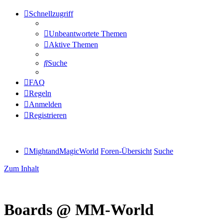
Schnellzugriff
Unbeantwortete Themen
Aktive Themen
Suche
FAQ
Regeln
Anmelden
Registrieren
MightandMagicWorld
Foren-Übersicht
Suche
Zum Inhalt
Boards @ MM-World