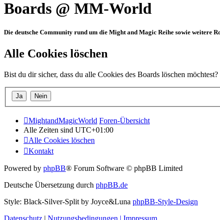
Boards @ MM-World
Die deutsche Community rund um die Might and Magic Reihe sowie weitere Rol
Alle Cookies löschen
Bist du dir sicher, dass du alle Cookies des Boards löschen möchtest?
MightandMagicWorld
Foren-Übersicht
Alle Zeiten sind
UTC+01:00
Alle Cookies löschen
Kontakt
Powered by
phpBB
® Forum Software © phpBB Limited
Deutsche Übersetzung durch
phpBB.de
Style: Black-Silver-Split by Joyce&Luna
phpBB-Style-Design
Datenschutz
|
Nutzungsbedingungen
|
Impressum