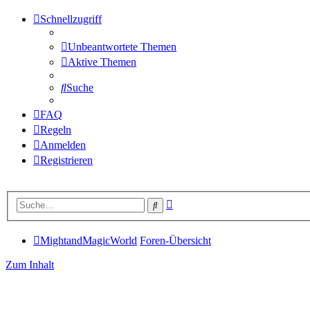
Schnellzugriff
Unbeantwortete Themen
Aktive Themen
Suche
FAQ
Regeln
Anmelden
Registrieren
Erweiterte
Suche
Suche
MightandMagicWorld
Foren-Übersicht
Zum Inhalt