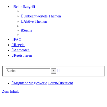
Schnellzugriff
Unbeantwortete Themen
Aktive Themen
Suche
FAQ
Regeln
Anmelden
Registrieren
Erweiterte
Suche
Suche
MightandMagicWorld
Foren-Übersicht
Zum Inhalt