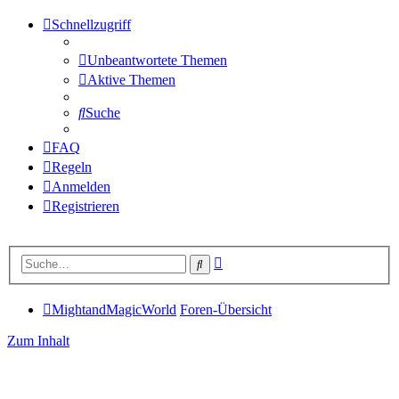
Schnellzugriff
Unbeantwortete Themen
Aktive Themen
Suche
FAQ
Regeln
Anmelden
Registrieren
Erweiterte
Suche
Suche
MightandMagicWorld
Foren-Übersicht
Zum Inhalt