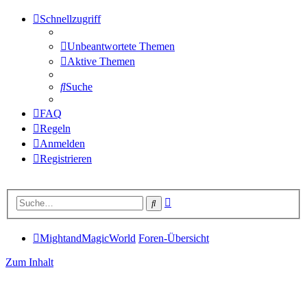
Schnellzugriff
Unbeantwortete Themen
Aktive Themen
Suche
FAQ
Regeln
Anmelden
Registrieren
Erweiterte
Suche
Suche
MightandMagicWorld
Foren-Übersicht
Zum Inhalt