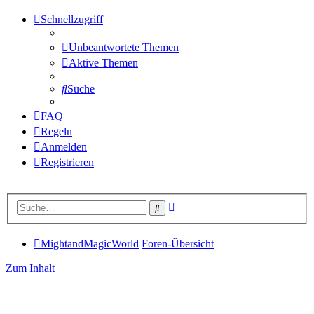
Schnellzugriff
Unbeantwortete Themen
Aktive Themen
Suche
FAQ
Regeln
Anmelden
Registrieren
Erweiterte
Suche
Suche
MightandMagicWorld
Foren-Übersicht
Zum Inhalt