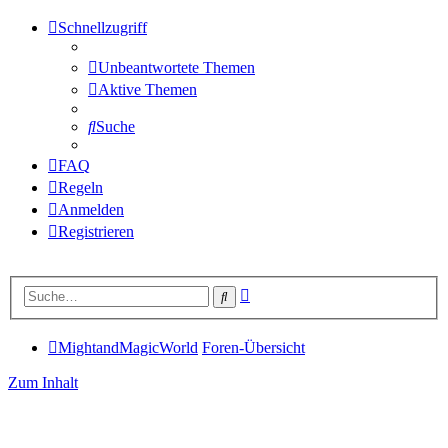
Schnellzugriff
Unbeantwortete Themen
Aktive Themen
Suche
FAQ
Regeln
Anmelden
Registrieren
Erweiterte
Suche
Suche
MightandMagicWorld
Foren-Übersicht
Zum Inhalt