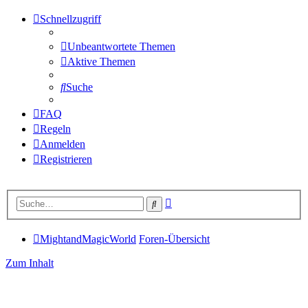
Schnellzugriff
Unbeantwortete Themen
Aktive Themen
Suche
FAQ
Regeln
Anmelden
Registrieren
Erweiterte
Suche
Suche
MightandMagicWorld
Foren-Übersicht
Zum Inhalt