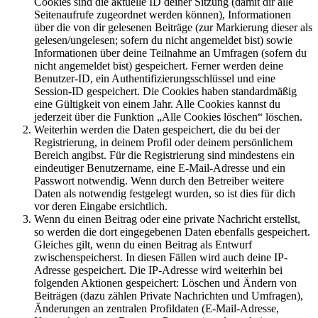
Cookies sind die aktuelle ID deiner Sitzung (damit dir alle
Seitenaufrufe zugeordnet werden können), Informationen
über die von dir gelesenen Beiträge (zur Markierung dieser als
gelesen/ungelesen; sofern du nicht angemeldet bist) sowie
Informationen über deine Teilnahme an Umfragen (sofern du
nicht angemeldet bist) gespeichert. Ferner werden deine
Benutzer-ID, ein Authentifizierungsschlüssel und eine
Session-ID gespeichert. Die Cookies haben standardmäßig
eine Gültigkeit von einem Jahr. Alle Cookies kannst du
jederzeit über die Funktion „Alle Cookies löschen“ löschen.
Weiterhin werden die Daten gespeichert, die du bei der
Registrierung, in deinem Profil oder deinem persönlichem
Bereich angibst. Für die Registrierung sind mindestens ein
eindeutiger Benutzername, eine E-Mail-Adresse und ein
Passwort notwendig. Wenn durch den Betreiber weitere
Daten als notwendig festgelegt wurden, so ist dies für dich
vor deren Eingabe ersichtlich.
Wenn du einen Beitrag oder eine private Nachricht erstellst,
so werden die dort eingegebenen Daten ebenfalls gespeichert.
Gleiches gilt, wenn du einen Beitrag als Entwurf
zwischenspeicherst. In diesen Fällen wird auch deine IP-
Adresse gespeichert. Die IP-Adresse wird weiterhin bei
folgenden Aktionen gespeichert: Löschen und Ändern von
Beiträgen (dazu zählen Private Nachrichten und Umfragen),
Änderungen an zentralen Profildaten (E-Mail-Adresse,