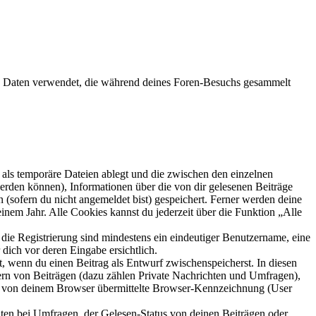
e Daten verwendet, die während deines Foren-Besuchs gesammelt
als temporäre Dateien ablegt und die zwischen den einzelnen
 werden können), Informationen über die von dir gelesenen Beiträge
 (sofern du nicht angemeldet bist) gespeichert. Ferner werden deine
inem Jahr. Alle Cookies kannst du jederzeit über die Funktion „Alle
 die Registrierung sind mindestens ein eindeutiger Benutzername, eine
dich vor deren Eingabe ersichtlich.
lt, wenn du einen Beitrag als Entwurf zwischenspeicherst. In diesen
ern von Beiträgen (dazu zählen Private Nachrichten und Umfragen),
ie von deinem Browser übermittelte Browser-Kennzeichnung (User
ten bei Umfragen, der Gelesen-Status von deinen Beiträgen oder