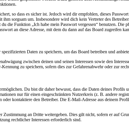
nktionen.
ert, so dass es sicher ist. Jedoch wird dir empfohlen, dieses Passwor
it ihm sorgsam um. Insbesondere wird dich kein Vertreter des Betreibe
nst du die Funktion „Ich habe mein Passwort vergessen“ benutzen. Di
asswort an diese Adresse, mit dem du dann auf das Board zugreifen kan
r spezifizierten Daten zu speichern, um das Board betreiben und anbiet
ssenabwägung zwischen deinen und seinen Interessen sowie den Interes
-Kennung zu speichern, sofern dies zur Gefahrenabwehr oder zur recht
möglichen. Du bist dir daher bewusst, dass die Daten deines Profils und
mationen nur für einen eingeschränkten Nutzerkreis (z. B. andere regist
oder kontaktiere den Betreiber. Die E-Mail-Adresse aus deinem Profil 
r Zustimmung an Dritte weitergeben. Dies gilt nicht, sofern er auf Gr
zung rechtlicher Interessen erforderlich sind.