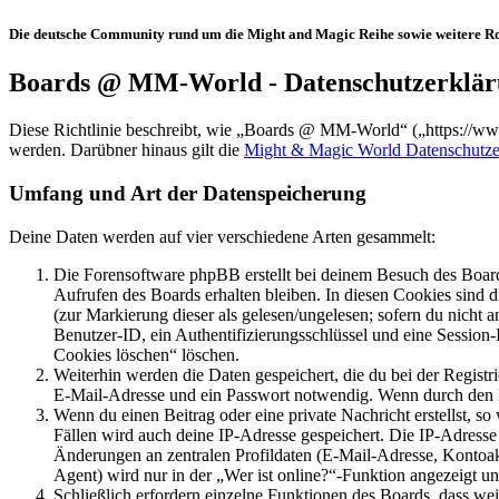
Die deutsche Community rund um die Might and Magic Reihe sowie weitere Rol
Boards @ MM-World - Datenschutzerklä
Diese Richtlinie beschreibt, wie „Boards @ MM-World“ („https://w
werden. Darübner hinaus gilt die
Might & Magic World Datenschutze
Umfang und Art der Datenspeicherung
Deine Daten werden auf vier verschiedene Arten gesammelt:
Die Forensoftware phpBB erstellt bei deinem Besuch des Board
Aufrufen des Boards erhalten bleiben. In diesen Cookies sind d
(zur Markierung dieser als gelesen/ungelesen; sofern du nicht 
Benutzer-ID, ein Authentifizierungsschlüssel und eine Session-
Cookies löschen“ löschen.
Weiterhin werden die Daten gespeichert, die du bei der Registr
E-Mail-Adresse und ein Passwort notwendig. Wenn durch den Bet
Wenn du einen Beitrag oder eine private Nachricht erstellst, so
Fällen wird auch deine IP-Adresse gespeichert. Die IP-Adress
Änderungen an zentralen Profildaten (E-Mail-Adresse, Kontoa
Agent) wird nur in der „Wer ist online?“-Funktion angezeigt un
Schließlich erfordern einzelne Funktionen des Boards, dass w