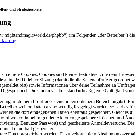
len- und Strategiespiele
rung
ww.mightandmagicworld.de/phpbb“) (im Folgenden „der Betreiber“) di
rklärung
!
s mehrere Cookies. Cookies sind kleine Textdateien, die dein Browser 
ie aktuelle ID deiner Sitzung (damit dir alle Seitenaufrufe zugeordnet
angemeldet bist) sowie Informationen über deine Teilnahme an Umfragen
ID gespeichert. Die Cookies haben standardmäßig eine Gültigkeit von e
ierung, in deinem Profil oder deinem persönlichem Bereich angibst. Für
reiber weitere Daten als notwendig festgelegt wurden, so ist dies für 
 werden die dort eingegebenen Daten ebenfalls gespeichert. Gleiches gi
e wird weiterhin bei folgenden Aktionen gespeichert: Löschen und Änd
ktivierung, Benutzer-Passwort) und gescheiterte Anmeldeversuche. D
d nicht dauerhaft gespeichert.
eitere Daten gespeichert werden. Dazu gehören dein Abstimmungsverhal