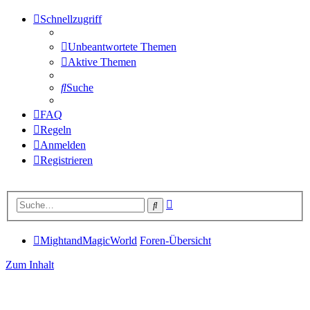
Schnellzugriff
Unbeantwortete Themen
Aktive Themen
Suche
FAQ
Regeln
Anmelden
Registrieren
Erweiterte
Suche
Suche
MightandMagicWorld
Foren-Übersicht
Zum Inhalt