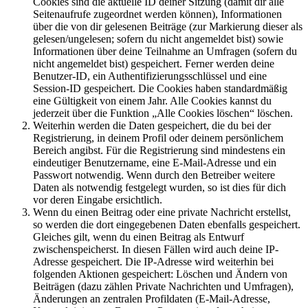
Cookies sind die aktuelle ID deiner Sitzung (damit dir alle
Seitenaufrufe zugeordnet werden können), Informationen
über die von dir gelesenen Beiträge (zur Markierung dieser als
gelesen/ungelesen; sofern du nicht angemeldet bist) sowie
Informationen über deine Teilnahme an Umfragen (sofern du
nicht angemeldet bist) gespeichert. Ferner werden deine
Benutzer-ID, ein Authentifizierungsschlüssel und eine
Session-ID gespeichert. Die Cookies haben standardmäßig
eine Gültigkeit von einem Jahr. Alle Cookies kannst du
jederzeit über die Funktion „Alle Cookies löschen“ löschen.
Weiterhin werden die Daten gespeichert, die du bei der
Registrierung, in deinem Profil oder deinem persönlichem
Bereich angibst. Für die Registrierung sind mindestens ein
eindeutiger Benutzername, eine E-Mail-Adresse und ein
Passwort notwendig. Wenn durch den Betreiber weitere
Daten als notwendig festgelegt wurden, so ist dies für dich
vor deren Eingabe ersichtlich.
Wenn du einen Beitrag oder eine private Nachricht erstellst,
so werden die dort eingegebenen Daten ebenfalls gespeichert.
Gleiches gilt, wenn du einen Beitrag als Entwurf
zwischenspeicherst. In diesen Fällen wird auch deine IP-
Adresse gespeichert. Die IP-Adresse wird weiterhin bei
folgenden Aktionen gespeichert: Löschen und Ändern von
Beiträgen (dazu zählen Private Nachrichten und Umfragen),
Änderungen an zentralen Profildaten (E-Mail-Adresse,