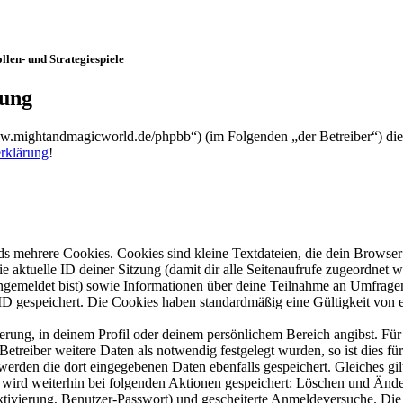
len- und Strategiespiele
rung
ww.mightandmagicworld.de/phpbb“) (im Folgenden „der Betreiber“) di
rklärung
!
s mehrere Cookies. Cookies sind kleine Textdateien, die dein Browser 
ie aktuelle ID deiner Sitzung (damit dir alle Seitenaufrufe zugeordnet
angemeldet bist) sowie Informationen über deine Teilnahme an Umfragen
ID gespeichert. Die Cookies haben standardmäßig eine Gültigkeit von e
ierung, in deinem Profil oder deinem persönlichem Bereich angibst. Für
reiber weitere Daten als notwendig festgelegt wurden, so ist dies für 
 werden die dort eingegebenen Daten ebenfalls gespeichert. Gleiches gi
e wird weiterhin bei folgenden Aktionen gespeichert: Löschen und Änd
ktivierung, Benutzer-Passwort) und gescheiterte Anmeldeversuche. D