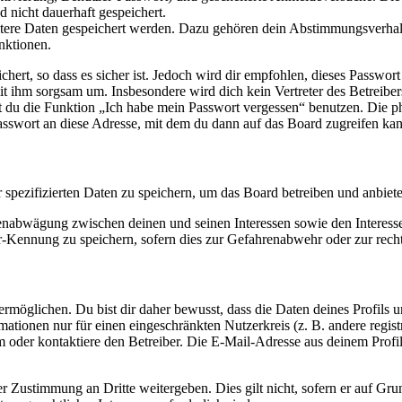
d nicht dauerhaft gespeichert.
eitere Daten gespeichert werden. Dazu gehören dein Abstimmungsverhal
nktionen.
ert, so dass es sicher ist. Jedoch wird dir empfohlen, dieses Passwor
it ihm sorgsam um. Insbesondere wird dich kein Vertreter des Betreibe
nst du die Funktion „Ich habe mein Passwort vergessen“ benutzen. Di
asswort an diese Adresse, mit dem du dann auf das Board zugreifen kan
r spezifizierten Daten zu speichern, um das Board betreiben und anbiet
ssenabwägung zwischen deinen und seinen Interessen sowie den Interes
-Kennung zu speichern, sofern dies zur Gefahrenabwehr oder zur recht
möglichen. Du bist dir daher bewusst, dass die Daten deines Profils und
mationen nur für einen eingeschränkten Nutzerkreis (z. B. andere regist
oder kontaktiere den Betreiber. Die E-Mail-Adresse aus deinem Profil 
r Zustimmung an Dritte weitergeben. Dies gilt nicht, sofern er auf Gr