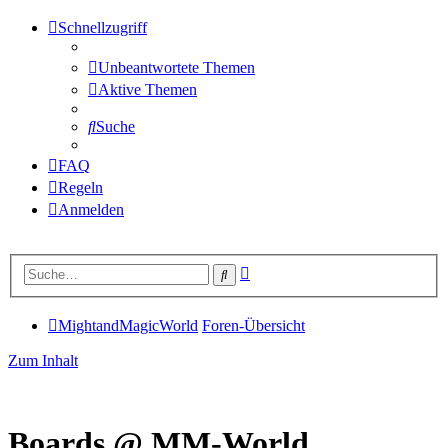
Schnellzugriff
Unbeantwortete Themen
Aktive Themen
Suche
FAQ
Regeln
Anmelden
Erweiterte
Suche
Suche
MightandMagicWorld
Foren-Übersicht
Zum Inhalt
Boards @ MM-World