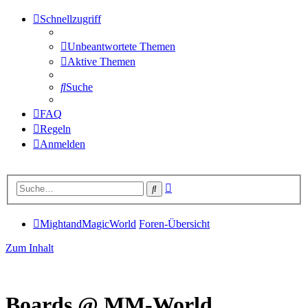
Schnellzugriff
Unbeantwortete Themen
Aktive Themen
Suche
FAQ
Regeln
Anmelden
Erweiterte
Suche
Suche
MightandMagicWorld
Foren-Übersicht
Zum Inhalt
Boards @ MM-World