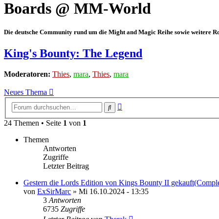
Boards @ MM-World
Die deutsche Community rund um die Might and Magic Reihe sowie weitere Rol
King's Bounty: The Legend
Moderatoren:
Thies
,
mara
,
Thies
,
mara
Neues Thema
Erweiterte
Suche
Suche
24 Themen • Seite
1
von
1
Themen
Antworten
Zugriffe
Letzter Beitrag
Gestern die Lords Edition von Kings Bounty II gekauft(Comple
von
ExSirMarc
»
Mi 16.10.2024 - 13:35
3
Antworten
6735
Zugriffe