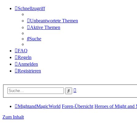
Schnellzugriff
Unbeantwortete Themen
Aktive Themen
Suche
FAQ
Regeln
Anmelden
Registrieren
Erweiterte
Suche
Suche
MightandMagicWorld
Foren-Übersicht
Heroes of Might and
Zum Inhalt