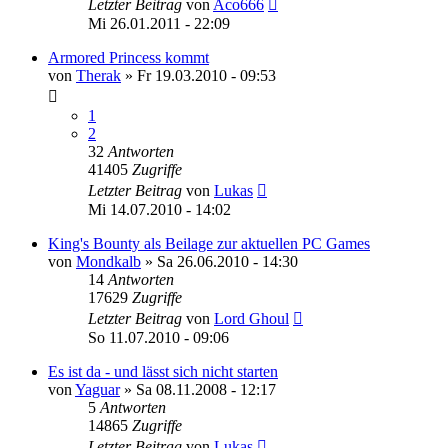
Letzter Beitrag
von
Aco666
Mi 26.01.2011 - 22:09
Armored Princess kommt
von
Therak
»
Fr 19.03.2010 - 09:53
1
2
32
Antworten
41405
Zugriffe
Letzter Beitrag
von
Lukas
Mi 14.07.2010 - 14:02
King's Bounty als Beilage zur aktuellen PC Games
von
Mondkalb
»
Sa 26.06.2010 - 14:30
14
Antworten
17629
Zugriffe
Letzter Beitrag
von
Lord Ghoul
So 11.07.2010 - 09:06
Es ist da - und lässt sich nicht starten
von
Yaguar
»
Sa 08.11.2008 - 12:17
5
Antworten
14865
Zugriffe
Letzter Beitrag
von
Lukas