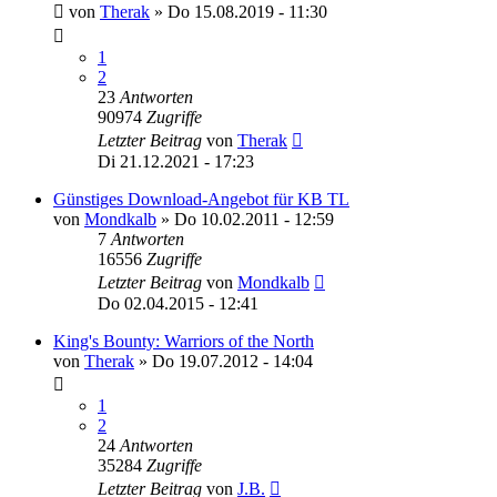
von
Therak
»
Do 15.08.2019 - 11:30
1
2
23
Antworten
90974
Zugriffe
Letzter Beitrag
von
Therak
Di 21.12.2021 - 17:23
Günstiges Download-Angebot für KB TL
von
Mondkalb
»
Do 10.02.2011 - 12:59
7
Antworten
16556
Zugriffe
Letzter Beitrag
von
Mondkalb
Do 02.04.2015 - 12:41
King's Bounty: Warriors of the North
von
Therak
»
Do 19.07.2012 - 14:04
1
2
24
Antworten
35284
Zugriffe
Letzter Beitrag
von
J.B.