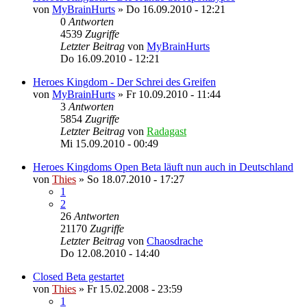
von
MyBrainHurts
»
Do 16.09.2010 - 12:21
0
Antworten
4539
Zugriffe
Letzter Beitrag
von
MyBrainHurts
Do 16.09.2010 - 12:21
Heroes Kingdom - Der Schrei des Greifen
von
MyBrainHurts
»
Fr 10.09.2010 - 11:44
3
Antworten
5854
Zugriffe
Letzter Beitrag
von
Radagast
Mi 15.09.2010 - 00:49
Heroes Kingdoms Open Beta läuft nun auch in Deutschland
von
Thies
»
So 18.07.2010 - 17:27
1
2
26
Antworten
21170
Zugriffe
Letzter Beitrag
von
Chaosdrache
Do 12.08.2010 - 14:40
Closed Beta gestartet
von
Thies
»
Fr 15.02.2008 - 23:59
1