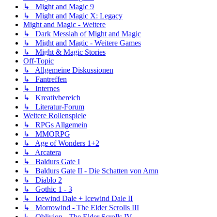
↳ Might and Magic 9
↳ Might and Magic X: Legacy
Might and Magic - Weitere
↳ Dark Messiah of Might and Magic
↳ Might and Magic - Weitere Games
↳ Might & Magic Stories
Off-Topic
↳ Allgemeine Diskussionen
↳ Fantreffen
↳ Internes
↳ Kreativbereich
↳ Literatur-Forum
Weitere Rollenspiele
↳ RPGs Allgemein
↳ MMORPG
↳ Age of Wonders 1+2
↳ Arcatera
↳ Baldurs Gate I
↳ Baldurs Gate II - Die Schatten von Amn
↳ Diablo 2
↳ Gothic 1 - 3
↳ Icewind Dale + Icewind Dale II
↳ Morrowind - The Elder Scrolls III
↳ Oblivion - The Elder Scrolls IV