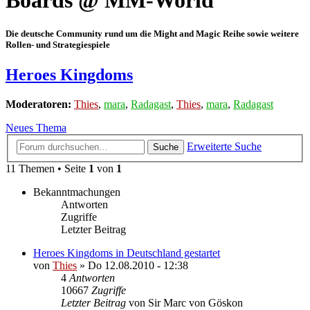
Boards @ MM-World
Die deutsche Community rund um die Might and Magic Reihe sowie weitere
Rollen- und Strategiespiele
Heroes Kingdoms
Moderatoren:
Thies
,
mara
,
Radagast
,
Thies
,
mara
,
Radagast
Neues Thema
Erweiterte Suche
Suche
11 Themen • Seite
1
von
1
Bekanntmachungen
Antworten
Zugriffe
Letzter Beitrag
Heroes Kingdoms in Deutschland gestartet
von
Thies
»
Do 12.08.2010 - 12:38
4
Antworten
10667
Zugriffe
Letzter Beitrag
von
Sir Marc von Göskon