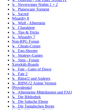
↳ Neverwinter Nights 1 + 2
↳ Planescape Torment
↳ Sacred
Wizardry 8
↳ Wiz8 - Allgemein
↳ Charaktere
↳ Tips & Tricks
↳ Wizardry 7
Non-RPG Forum
↳ Cheats-Corner
↳ Ego-Shooter
↳ Strategy-Games
↳ Sims - Forum
Xajorkith-Boards
↳ Fate - Gates of Dawn
↳ Fate 2
↳ Biing!2 und Anderes
↳ BIING!2 Anime Version
[Providentia]
↳ Allgemeine Mitteilungen und FAQ
↳ Die Bibliothek
↳ Die Salische Ebene
↳ Die Tantalischen Berge