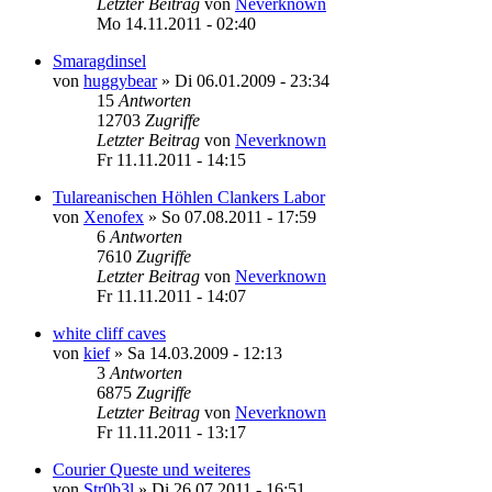
Letzter Beitrag
von
Neverknown
Mo 14.11.2011 - 02:40
Smaragdinsel
von
huggybear
»
Di 06.01.2009 - 23:34
15
Antworten
12703
Zugriffe
Letzter Beitrag
von
Neverknown
Fr 11.11.2011 - 14:15
Tulareanischen Höhlen Clankers Labor
von
Xenofex
»
So 07.08.2011 - 17:59
6
Antworten
7610
Zugriffe
Letzter Beitrag
von
Neverknown
Fr 11.11.2011 - 14:07
white cliff caves
von
kief
»
Sa 14.03.2009 - 12:13
3
Antworten
6875
Zugriffe
Letzter Beitrag
von
Neverknown
Fr 11.11.2011 - 13:17
Courier Queste und weiteres
von
Str0b3l
»
Di 26.07.2011 - 16:51