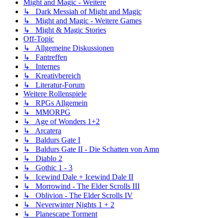
Might and Magic - Weitere
↳ Dark Messiah of Might and Magic
↳ Might and Magic - Weitere Games
↳ Might & Magic Stories
Off-Topic
↳ Allgemeine Diskussionen
↳ Fantreffen
↳ Internes
↳ Kreativbereich
↳ Literatur-Forum
Weitere Rollenspiele
↳ RPGs Allgemein
↳ MMORPG
↳ Age of Wonders 1+2
↳ Arcatera
↳ Baldurs Gate I
↳ Baldurs Gate II - Die Schatten von Amn
↳ Diablo 2
↳ Gothic 1 - 3
↳ Icewind Dale + Icewind Dale II
↳ Morrowind - The Elder Scrolls III
↳ Oblivion - The Elder Scrolls IV
↳ Neverwinter Nights 1 + 2
↳ Planescape Torment