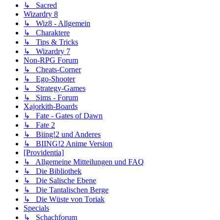
↳ Sacred
Wizardry 8
↳ Wiz8 - Allgemein
↳ Charaktere
↳ Tips & Tricks
↳ Wizardry 7
Non-RPG Forum
↳ Cheats-Corner
↳ Ego-Shooter
↳ Strategy-Games
↳ Sims - Forum
Xajorkith-Boards
↳ Fate - Gates of Dawn
↳ Fate 2
↳ Biing!2 und Anderes
↳ BIING!2 Anime Version
[Providentia]
↳ Allgemeine Mitteilungen und FAQ
↳ Die Bibliothek
↳ Die Salische Ebene
↳ Die Tantalischen Berge
↳ Die Wüste von Toriak
Specials
↳ Schachforum