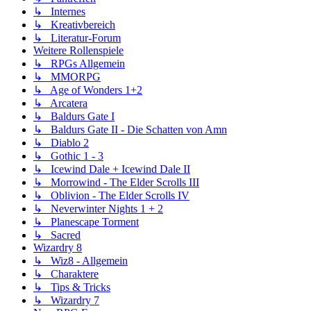
↳ Internes
↳ Kreativbereich
↳ Literatur-Forum
Weitere Rollenspiele
↳ RPGs Allgemein
↳ MMORPG
↳ Age of Wonders 1+2
↳ Arcatera
↳ Baldurs Gate I
↳ Baldurs Gate II - Die Schatten von Amn
↳ Diablo 2
↳ Gothic 1 - 3
↳ Icewind Dale + Icewind Dale II
↳ Morrowind - The Elder Scrolls III
↳ Oblivion - The Elder Scrolls IV
↳ Neverwinter Nights 1 + 2
↳ Planescape Torment
↳ Sacred
Wizardry 8
↳ Wiz8 - Allgemein
↳ Charaktere
↳ Tips & Tricks
↳ Wizardry 7