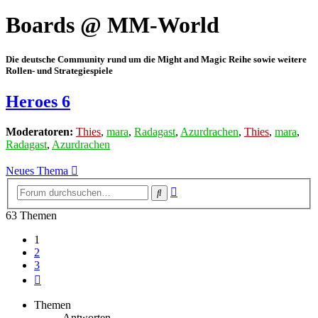
Boards @ MM-World
Die deutsche Community rund um die Might and Magic Reihe sowie weitere
Rollen- und Strategiespiele
Heroes 6
Moderatoren:
Thies
,
mara
,
Radagast
,
Azurdrachen
,
Thies
,
mara
,
Radagast
,
Azurdrachen
Neues Thema
Erweiterte
Suche
Suche
63 Themen
1
2
3
Nächste
Themen
Antworten