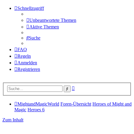
Schnellzugriff
Unbeantwortete Themen
Aktive Themen
Suche
FAQ
Regeln
Anmelden
Registrieren
Erweiterte
Suche
Suche
MightandMagicWorld
Foren-Übersicht
Heroes of Might and
Magic
Heroes 6
Zum Inhalt