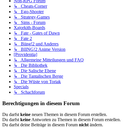
Non-RPG Forum
↳ Cheats-Corner
↳ Ego-Shooter
↳ Strategy-Games
↳ Sims - Forum
Xajorkith-Boards
↳ Fate - Gates of Dawn
↳ Fate 2
↳ Biing!2 und Anderes
↳ BIING!2 Anime Version
[Providentia]
↳ Allgemeine Mitteilungen und FAQ
↳ Die Bibliothek
↳ Die Salische Ebene
↳ Die Tantalischen Berge
↳ Die Wüste von Toriak
Specials
↳ Schachforum
Berechtigungen in diesem Forum
Du darfst
keine
neuen Themen in diesem Forum erstellen.
Du darfst
keine
Antworten zu Themen in diesem Forum erstellen.
Du darfst deine Beiträge in diesem Forum
nicht
ändern.