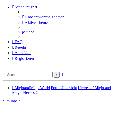
Schnellzugriff
Unbeantwortete Themen
Aktive Themen
Suche
FAQ
Regeln
Anmelden
Registrieren
Erweiterte
Suche
Suche
MightandMagicWorld
Foren-Übersicht
Heroes of Might and
Magic
Heroes Online
Zum Inhalt