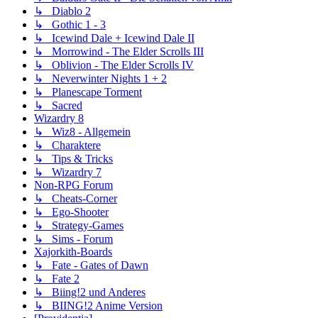
↳ Diablo 2
↳ Gothic 1 - 3
↳ Icewind Dale + Icewind Dale II
↳ Morrowind - The Elder Scrolls III
↳ Oblivion - The Elder Scrolls IV
↳ Neverwinter Nights 1 + 2
↳ Planescape Torment
↳ Sacred
Wizardry 8
↳ Wiz8 - Allgemein
↳ Charaktere
↳ Tips & Tricks
↳ Wizardry 7
Non-RPG Forum
↳ Cheats-Corner
↳ Ego-Shooter
↳ Strategy-Games
↳ Sims - Forum
Xajorkith-Boards
↳ Fate - Gates of Dawn
↳ Fate 2
↳ Biing!2 und Anderes
↳ BIING!2 Anime Version